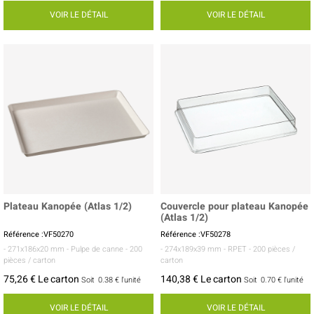
VOIR LE DÉTAIL
VOIR LE DÉTAIL
Plateau Kanopée (Atlas 1/2)
Couvercle pour plateau Kanopée
(Atlas 1/2)
Référence :VF50270
Référence :VF50278
- 271x186x20 mm
- Pulpe de canne
- 200
- 274x189x39 mm
- RPET
- 200 pièces /
pièces / carton
carton
75,26 € Le carton
140,38 € Le carton
Soit
0.38 €
l'unité
Soit
0.70 €
l'unité
VOIR LE DÉTAIL
VOIR LE DÉTAIL