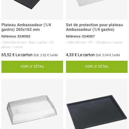
Plateau Ambassadeur (1/4
Set de protection pour plateau
gastro) 265x162 mm
Ambassadeur (1/4 gastro)
Référence :ES40503
Référence :ES40507
- 265x162x15 mm
- Bois / carton
- 25
- 240x138 mm
- PP
- 100 pièces / carton
pièces / carton
65,52 € Le carton
4,33 € Le carton
Soit
2.62 €
l'unité
Soit
0.04 €
l'unité
VOIR LE DÉTAIL
VOIR LE DÉTAIL