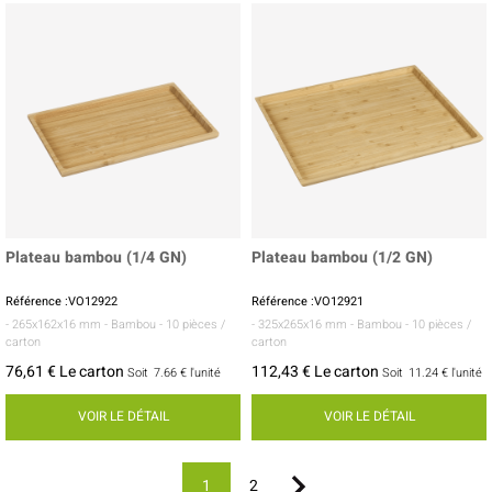
Plateau bambou (1/4 GN)
Plateau bambou (1/2 GN)
Référence :VO12922
Référence :VO12921
- 265x162x16 mm
- Bambou
- 10 pièces /
- 325x265x16 mm
- Bambou
- 10 pièces /
carton
carton
76,61 € Le carton
112,43 € Le carton
Soit
7.66 €
l'unité
Soit
11.24 €
l'unité
VOIR LE DÉTAIL
VOIR LE DÉTAIL
1
2