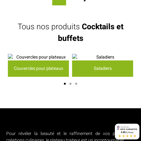
Tous nos produits
Cocktails et
buffets
Couvercles pour plateaux
Saladiers
Pour révéler la beauté et le raffinement de vos plus belles
4.45
/5 (16 avis)
★★★★★
créations culinaires, le plateau traiteur est un incontournable.