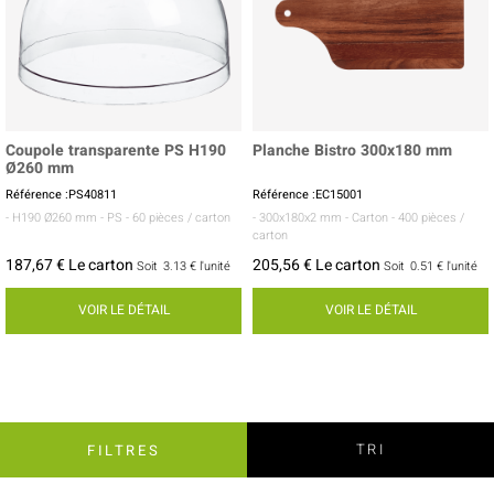
Coupole transparente PS H190
Planche Bistro 300x180 mm
Ø260 mm
Référence :PS40811
Référence :EC15001
- H190 Ø260 mm
- PS
- 60 pièces / carton
- 300x180x2 mm
- Carton
- 400 pièces /
carton
187,67 € Le carton
205,56 € Le carton
Soit
3.13 €
l'unité
Soit
0.51 €
l'unité
VOIR LE DÉTAIL
VOIR LE DÉTAIL
TRI
FILTRES