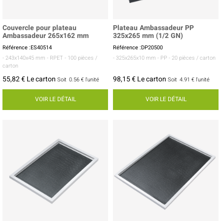
Couvercle pour plateau
Plateau Ambassadeur PP
Ambassadeur 265x162 mm
325x265 mm (1/2 GN)
Référence :ES40514
Référence :DP20500
- 243x140x45 mm
- RPET
- 100 pièces /
- 325x265x10 mm
- PP
- 20 pièces / carton
carton
55,82 € Le carton
98,15 € Le carton
Soit
0.56 €
l'unité
Soit
4.91 €
l'unité
VOIR LE DÉTAIL
VOIR LE DÉTAIL