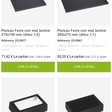
Plateau Fenix noir mat laminé
Plateau Fenix noir mat laminé
275x190 mm (Atlas 1/2)
380x275 mm (Atlas 1/1)
Référence :ES35877
Référence :ES35867
- 275x190x15 mm
- Carton
- 50 pièces /
- 380x275x14 mm
- Carton
- 25 pièces /
carton
carton
71,42 € Le carton
55,20 € Le carton
Soit
1.43 €
l'unité
Soit
2.21 €
l'unité
VOIR LE DÉTAIL
VOIR LE DÉTAIL