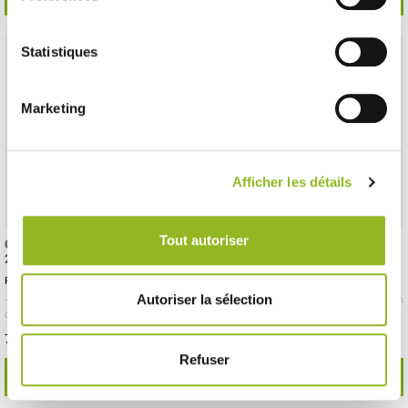
Statistiques
Marketing
Afficher les détails
Tout autoriser
Couvercle pour plateau ardoise
Plateau Fluid' rectangle PS noir
295x195 mm
400x150 mm
Référence :PS36519
Référence :PS50173
Autoriser la sélection
- 300x200x52 mm
- RPET
- 100 pièces /
- 400x150x15 mm
- PS
- 100 pièces / carton
carton
75,88 € Le carton
98,25 € Le carton
Soit
0.76 €
l'unité
Soit
0.98 €
l'unité
Refuser
VOIR LE DÉTAIL
VOIR LE DÉTAIL