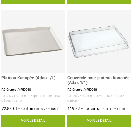
Plateau Kanopée (Atlas 1/1)
Couvercle pour plateau Kanopée
(Atlas 1/1)
Référence :VF50260
Référence :VF50268
- 372x271x20 mm
- Pulpe de canne
- 100
- 379x275x39 mm
- RPET
- 100 pièces /
pièces / carton
carton
72,88 € Le carton
119,37 € Le carton
Soit
0.73 €
l'unité
Soit
1.19 €
l'unité
VOIR LE DÉTAIL
VOIR LE DÉTAIL