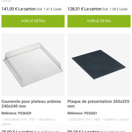
carton
141,00 € Le carton
128,31 € Le carton
Soit
1.41 €
l'unité
Soit
1.28 €
l'unité
VOIR LE DÉTAIL
VOIR LE DÉTAIL
Couvercle pour plateau ardoise
Plaque de présentation 265x325
240x240 mm
mm
Référence :PS36529
Référence :PS52601
- 246x246x52 mm
- PET
- 100 pièces /
- 325x265x7 mm
- ABS
- 15 pièces / carton
carton