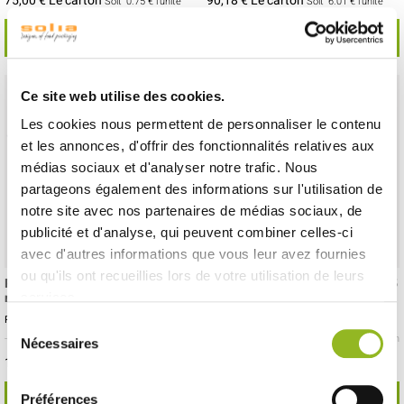
75,00 € Le carton
90,18 € Le carton
Soit
0.75 €
l'unité
Soit
6.01 €
l'unité
VOIR LE DÉTAIL
VOIR LE DÉTAIL
Ce site web utilise des cookies.
Les cookies nous permettent de personnaliser le contenu
et les annonces, d'offrir des fonctionnalités relatives aux
médias sociaux et d'analyser notre trafic. Nous
partageons également des informations sur l'utilisation de
notre site avec nos partenaires de médias sociaux, de
publicité et d'analyse, qui peuvent combiner celles-ci
avec d'autres informations que vous leur avez fournies
ou qu'ils ont recueillies lors de votre utilisation de leurs
Plaque de présentation 530x325
Plateau texture Ardoise 295x195
mm
mm
services.
Référence :PS52600
Référence :PS52501
Sélection
- 530x325x7 mm
- ABS
- 10 pièces / carton
- 295x195x10 mm
- PS
- 100 pièces / carton
Nécessaires
du
111,05 € Le carton
133,13 € Le carton
Soit
11.11 €
l'unité
Soit
1.33 €
l'unité
consentement
Préférences
VOIR LE DÉTAIL
VOIR LE DÉTAIL