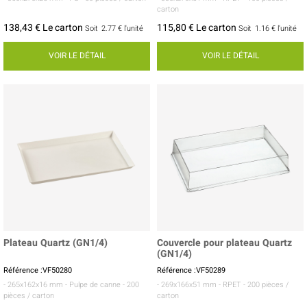
carton
138,43 € Le carton
115,80 € Le carton
Soit
2.77 €
l'unité
Soit
1.16 €
l'unité
VOIR LE DÉTAIL
VOIR LE DÉTAIL
Plateau Quartz (GN1/4)
Couvercle pour plateau Quartz
(GN1/4)
Référence :VF50280
Référence :VF50289
- 265x162x16 mm
- Pulpe de canne
- 200
- 269x166x51 mm
- RPET
- 200 pièces /
pièces / carton
carton