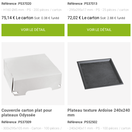
Référence :PS37020
Référence :PS37013
- H160 Ø45 mm
- PS
- 200 pièces / carton
- 295x295x17 mm
- PS
- 25 pièces / carton
75,14 € Le carton
72,02 € Le carton
Soit
0.38 €
l'unité
Soit
2.88 €
l'unité
VOIR LE DÉTAIL
VOIR LE DÉTAIL
Couvercle carton plat pour
Plateau texture Ardoise 240x240
plateaux Odyssée
mm
Référence :PS37009
Référence :PS52502
- 300x295x105 mm
- Carton
- 100 pièces /
- 240x240x11 mm
- PS
- 100 pièces / carton