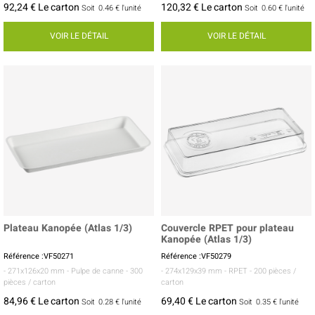
92,24 € Le carton
120,32 € Le carton
Soit
0.46 €
l'unité
Soit
0.60 €
l'unité
VOIR LE DÉTAIL
VOIR LE DÉTAIL
Plateau Kanopée (Atlas 1/3)
Couvercle RPET pour plateau
Kanopée (Atlas 1/3)
Référence :VF50271
Référence :VF50279
- 271x126x20 mm
- Pulpe de canne
- 300
- 274x129x39 mm
- RPET
- 200 pièces /
pièces / carton
carton
84,96 € Le carton
69,40 € Le carton
Soit
0.28 €
l'unité
Soit
0.35 €
l'unité