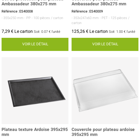
Ambassadeur 380x275 mm
Ambassadeur 380x275 mm
Référence :ES40008
Référence :ES40009
- 355x250 mm
- PP
- 100 pièces / carton
- 353x247x60 mm
- PET
- 125 pièces /
carton
7,29 € Le carton
125,26 € Le carton
Soit
0.07 €
l'unité
Soit
1.00 €
l'unité
VOIR LE DÉTAIL
VOIR LE DÉTAIL
Plateau texture Ardoise 395x295
Couvercle pour plateau ardoise
mm
395x295 mm