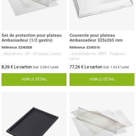
Set de protection pour plateau
Couvercle pour plateau
Ambassadeur (1/2 gastro)
Ambassadeur 325x265 mm
Référence :ES40508
Référence :ES40516
- 300x240 mm
- PP
- 100 pièces / carton
- 243x303x45 mm
- RPET
- 75 pièces /
carton
8,26 € Le carton
77,26 € Le carton
Soit
0.08 €
l'unité
Soit
1.03 €
l'unité
VOIR LE DÉTAIL
VOIR LE DÉTAIL