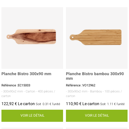
Planche Bistro 300x90 mm
Planche Bistro bambou 300x90
mm
Référence :EC15003
Référence :VO12962
- 300x90x2 mm
- Carton
- 400 pièces /
- 300x90x2 mm
- Bambou
- 100 pièces /
carton
carton
122,92 € Le carton
110,90 € Le carton
Soit
0.31 €
l'unité
Soit
1.11 €
l'unité
VOIR LE DÉTAIL
VOIR LE DÉTAIL