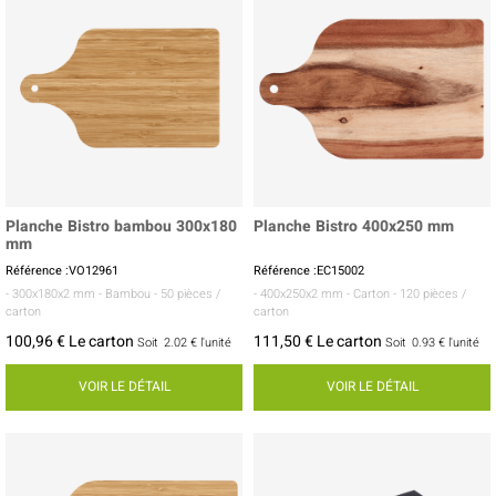
Planche Bistro bambou 300x180
Planche Bistro 400x250 mm
mm
Référence :VO12961
Référence :EC15002
- 300x180x2 mm
- Bambou
- 50 pièces /
- 400x250x2 mm
- Carton
- 120 pièces /
carton
carton
100,96 € Le carton
111,50 € Le carton
Soit
2.02 €
l'unité
Soit
0.93 €
l'unité
VOIR LE DÉTAIL
VOIR LE DÉTAIL