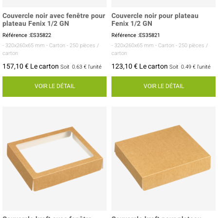
Couvercle noir avec fenêtre pour
Couvercle noir pour plateau
plateau Fenix 1/2 GN
Fenix 1/2 GN
Référence :ES35822
Référence :ES35821
- 320x260x65 mm
- Carton
- 250 pièces /
- 320x260x65 mm
- Carton
- 250 pièces /
carton
carton
157,10 € Le carton
123,10 € Le carton
Soit
0.63 €
l'unité
Soit
0.49 €
l'unité
VOIR LE DÉTAIL
VOIR LE DÉTAIL