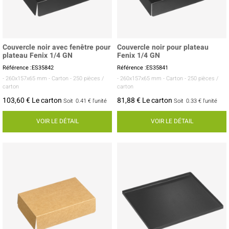
Couvercle noir avec fenêtre pour
Couvercle noir pour plateau
plateau Fenix 1/4 GN
Fenix 1/4 GN
Référence :ES35842
Référence :ES35841
- 260x157x65 mm
- Carton
- 250 pièces /
- 260x157x65 mm
- Carton
- 250 pièces /
carton
carton
103,60 € Le carton
81,88 € Le carton
Soit
0.41 €
l'unité
Soit
0.33 €
l'unité
VOIR LE DÉTAIL
VOIR LE DÉTAIL