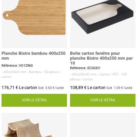
Planche Bistro bambou 400x250
Boîte carton fenêtre pour
mm
planche Bistro 400x250 mm par
10
Référence :VO12960
Référence :EC26321
- 400x250x2 mm
- Bambou
- 50 pièces /
- 402x250x50 mm
- Carton / PET
- 100
carton
pièces / carton
176,71 € Le carton
108,89 € Le carton
Soit
3.53 €
l'unité
Soit
1.09 €
l'unité
VOIR LE DÉTAIL
VOIR LE DÉTAIL