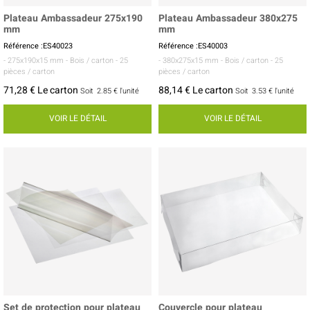
Plateau Ambassadeur 275x190
Plateau Ambassadeur 380x275
mm
mm
Référence :ES40023
Référence :ES40003
- 275x190x15 mm
- Bois / carton
- 25
- 380x275x15 mm
- Bois / carton
- 25
pièces / carton
pièces / carton
71,28 € Le carton
88,14 € Le carton
Soit
2.85 €
l'unité
Soit
3.53 €
l'unité
VOIR LE DÉTAIL
VOIR LE DÉTAIL
Set de protection pour plateau
Couvercle pour plateau