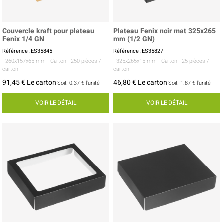
Couvercle kraft pour plateau
Plateau Fenix noir mat 325x265
Fenix 1/4 GN
mm (1/2 GN)
Référence :ES35845
Référence :ES35827
- 260x157x65 mm
- Carton
- 250 pièces /
- 325x265x15 mm
- Carton
- 25 pièces /
carton
carton
91,45 € Le carton
46,80 € Le carton
Soit
0.37 €
l'unité
Soit
1.87 €
l'unité
VOIR LE DÉTAIL
VOIR LE DÉTAIL