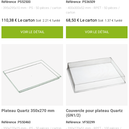
Référence :PS52500
Référence :PS36509
- 395x295x10 mm
- PS
- 50 pièces / carton
- 400x300x52 mm
- RPET
- 50 pièces /
carton
110,38 € Le carton
68,50 € Le carton
Soit
2.21 €
l'unité
Soit
1.37 €
l'unité
VOIR LE DÉTAIL
VOIR LE DÉTAIL
Plateau Quartz 350x270 mm
Couvercle pour plateau Quartz
(GN1/2)
Référence :PS50460
Référence :VF50299
- 350x270x25 mm
- PS
- 50 pièces / carton
- 330x270x51 mm
- RPET
- 100 pièces /