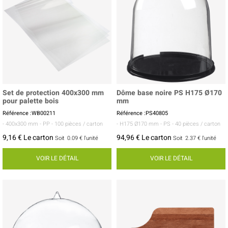
Set de protection 400x300 mm
Dôme base noire PS H175 Ø170
pour palette bois
mm
Référence :WB00211
Référence :PS40805
- 400x300 mm
- PP
- 100 pièces / carton
- H175 Ø170 mm
- PS
- 40 pièces / carton
9,16 € Le carton
94,96 € Le carton
Soit
0.09 €
l'unité
Soit
2.37 €
l'unité
VOIR LE DÉTAIL
VOIR LE DÉTAIL