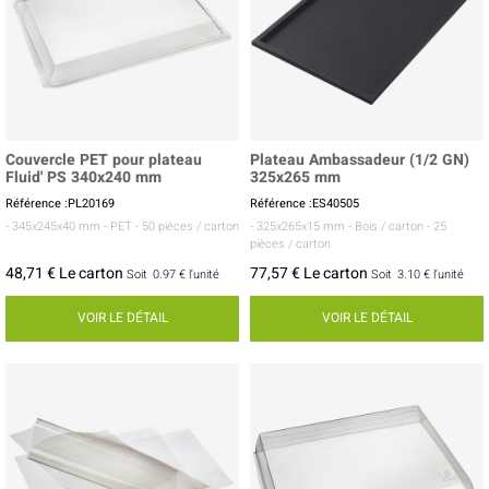
Couvercle PET pour plateau
Plateau Ambassadeur (1/2 GN)
Fluid' PS 340x240 mm
325x265 mm
Référence :PL20169
Référence :ES40505
- 345x245x40 mm
- PET
- 50 pièces / carton
- 325x265x15 mm
- Bois / carton
- 25
pièces / carton
48,71 € Le carton
77,57 € Le carton
Soit
0.97 €
l'unité
Soit
3.10 €
l'unité
VOIR LE DÉTAIL
VOIR LE DÉTAIL