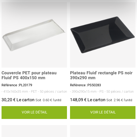
Couvercle PET pour plateau
Plateau Fluid' rectangle PS noir
Fluid' PS 400x150 mm
390x290 mm
Référence :PL20179
Référence :PS50283
- 410x160x35 mm
- PET
- 50 pièces / carton
- 390x290x15 mm
- PS
- 50 pièces / carton
30,20 € Le carton
148,09 € Le carton
Soit
0.60 €
l'unité
Soit
2.96 €
l'unité
VOIR LE DÉTAIL
VOIR LE DÉTAIL