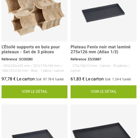
L'Étoilé supports en bois pour
Plateau Fenix noir mat laminé
plateaux - Set de 3 pièces
275x126 mm (Atlas 1/3)
Référence :SC00080
Référence :ES35887
- 265x230x203 mm / 207x179x160 mm /
- 275x126x15 mm
- Carton
- 50 pièces /
160x137x120 mm
- Bois
- 1 pièce / carton
carton
97,78 € Le carton
61,83 € Le carton
Soit
97.78 €
l'unité
Soit
1.24 €
l'unité
VOIR LE DÉTAIL
VOIR LE DÉTAIL