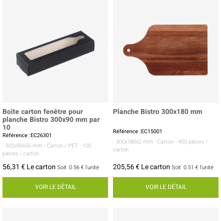
Boîte carton fenêtre pour
Planche Bistro 300x180 mm
planche Bistro 300x90 mm par
10
Référence :EC15001
Référence :EC26301
- 300x180x2 mm
- Carton
- 400 pièces /
- 302x90x50 mm
- Carton / PET
- 100
carton
pièces / carton
56,31 € Le carton
205,56 € Le carton
Soit
0.56 €
l'unité
Soit
0.51 €
l'unité
VOIR LE DÉTAIL
VOIR LE DÉTAIL