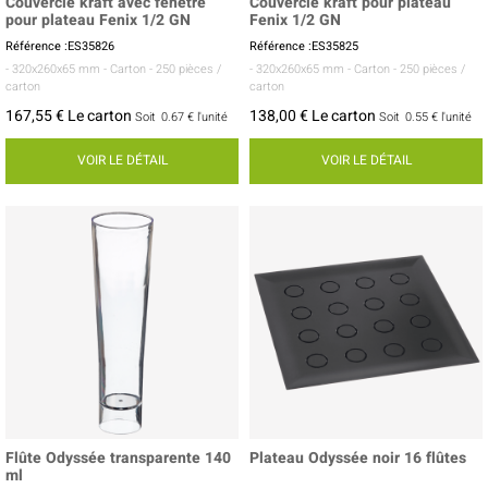
Couvercle kraft avec fenêtre
Couvercle kraft pour plateau
pour plateau Fenix 1/2 GN
Fenix 1/2 GN
Référence :ES35826
Référence :ES35825
- 320x260x65 mm
- Carton
- 250 pièces /
- 320x260x65 mm
- Carton
- 250 pièces /
carton
carton
167,55 € Le carton
138,00 € Le carton
Soit
0.67 €
l'unité
Soit
0.55 €
l'unité
VOIR LE DÉTAIL
VOIR LE DÉTAIL
Flûte Odyssée transparente 140
Plateau Odyssée noir 16 flûtes
ml