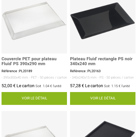
Couvercle PET pour plateau
Plateau Fluid' rectangle PS noir
Fluid' PS 390x290 mm
340x240 mm
Référence :PL20189
Référence :PL20163
- 395x300x40 mm
- PET
- 50 pièces / carton
- 340x240x15 mm
- PS
- 50 pièces / carton
52,00 € Le carton
57,28 € Le carton
Soit
1.04 €
l'unité
Soit
1.15 €
l'unité
VOIR LE DÉTAIL
VOIR LE DÉTAIL