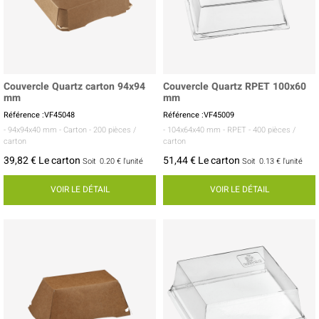
Couvercle Quartz carton 94x94
Couvercle Quartz RPET 100x60
mm
mm
Référence :VF45048
Référence :VF45009
- 94x94x40 mm
- Carton
- 200 pièces /
- 104x64x40 mm
- RPET
- 400 pièces /
carton
carton
39,82 € Le carton
51,44 € Le carton
Soit
0.20 €
l'unité
Soit
0.13 €
l'unité
VOIR LE DÉTAIL
VOIR LE DÉTAIL