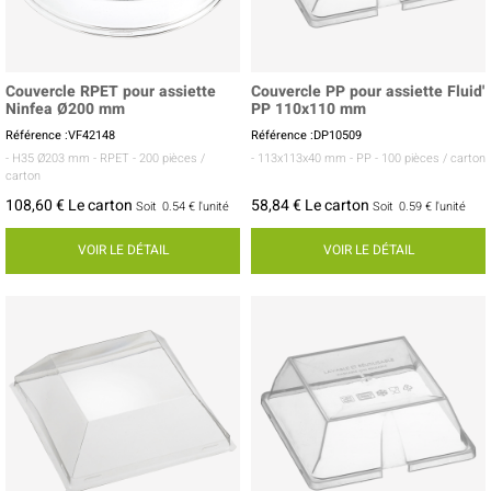
Couvercle RPET pour assiette
Couvercle PP pour assiette Fluid'
Ninfea Ø200 mm
PP 110x110 mm
Référence :VF42148
Référence :DP10509
- H35 Ø203 mm
- RPET
- 200 pièces /
- 113x113x40 mm
- PP
- 100 pièces / carton
carton
108,60 € Le carton
58,84 € Le carton
Soit
0.54 €
l'unité
Soit
0.59 €
l'unité
VOIR LE DÉTAIL
VOIR LE DÉTAIL