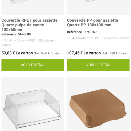
Couvercle RPET pour assiette
Couvercle PP pour assiette
Quartz pulpe de canne
Quartz PP 130x130 mm
130x60mm
Référence :DP42159
Référence :VF45089
- 134x134x40 mm
- PP
- 120 pièces / carton
- 134x64x40 mm
- RPET
- 200 pièces /
carton
59,88 € Le carton
107,45 € Le carton
Soit
0.30 €
l'unité
Soit
0.90 €
l'unité
VOIR LE DÉTAIL
VOIR LE DÉTAIL