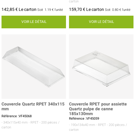
carton
142,85 € Le carton
159,70 € Le carton
Soit
1.19 €
l'unité
Soit
0.80 €
l'unité
VOIR LE DÉTAIL
VOIR LE DÉTAIL
Couvercle Quartz RPET 340x115
Couvercle RPET pour assiette
mm
Quartz pulpe de canne
185x130mm
Référence :VF45068
Référence :VF45059
- 340x115x40 mm
- RPET
- 200 pièces /
- 190x134x40 mm
- RPET
- 200 pièces /
carton
carton