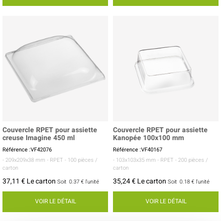
Couvercle RPET pour assiette
Couvercle RPET pour assiette
creuse Imagine 450 ml
Kanopée 100x100 mm
Référence :VF42076
Référence :VF40167
- 209x209x38 mm
- RPET
- 100 pièces /
- 103x103x35 mm
- RPET
- 200 pièces /
carton
carton
37,11 € Le carton
35,24 € Le carton
Soit
0.37 €
l'unité
Soit
0.18 €
l'unité
VOIR LE DÉTAIL
VOIR LE DÉTAIL