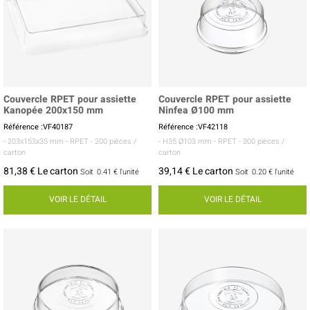
Couvercle RPET pour assiette
Couvercle RPET pour assiette
Kanopée 200x150 mm
Ninfea Ø100 mm
Référence :VF40187
Référence :VF42118
- 203x153x35 mm
- RPET
- 200 pièces /
- H35 Ø103 mm
- RPET
- 200 pièces /
carton
carton
81,38 € Le carton
39,14 € Le carton
Soit
0.41 €
l'unité
Soit
0.20 €
l'unité
VOIR LE DÉTAIL
VOIR LE DÉTAIL