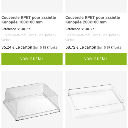
Couvercle RPET pour assiette
Couvercle RPET pour assiette
Kanopée 100x100 mm
Kanopée 200x100 mm
Référence :VF40167
Référence :VF40177
- 103x103x35 mm
- RPET
- 200 pièces /
- 203x103x35 mm
- RPET
- 200 pièces /
carton
carton
35,24 € Le carton
58,72 € Le carton
Soit
0.18 €
l'unité
Soit
0.29 €
l'unité
VOIR LE DÉTAIL
VOIR LE DÉTAIL