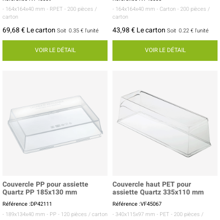
- 164x164x40 mm
- RPET
- 200 pièces /
- 164x164x40 mm
- Carton
- 200 pièces /
carton
carton
69,68 € Le carton
43,98 € Le carton
Soit
0.35 €
l'unité
Soit
0.22 €
l'unité
VOIR LE DÉTAIL
VOIR LE DÉTAIL
Couvercle PP pour assiette
Couvercle haut PET pour
Quartz PP 185x130 mm
assiette Quartz 335x110 mm
Référence :DP42111
Référence :VF45067
- 189x134x40 mm
- PP
- 120 pièces / carton
- 340x115x97 mm
- PET
- 200 pièces /