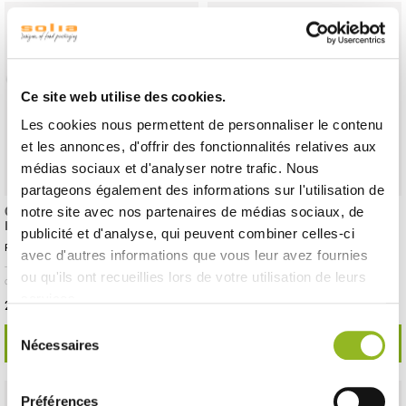
Ce site web utilise des cookies.
Les cookies nous permettent de personnaliser le contenu
et les annonces, d'offrir des fonctionnalités relatives aux
médias sociaux et d'analyser notre trafic. Nous
partageons également des informations sur l'utilisation de
Couvercle RPET pour assiette
Couvercle RPET pour assiette
notre site avec nos partenaires de médias sociaux, de
Imagine 110x110 mm
Imagine 160x160 mm
publicité et d'analyse, qui peuvent combiner celles-ci
Référence :VF42006
Référence :VF42016
avec d'autres informations que vous leur avez fournies
- 114x114x43 mm
- RPET
- 200 pièces /
- 164x164x43 mm
- RPET
- 100 pièces /
ou qu'ils ont recueillies lors de votre utilisation de leurs
carton
carton
services.
26,84 € Le carton
21,73 € Le carton
Soit
0.13 €
l'unité
Soit
0.22 €
l'unité
Sélection
VOIR LE DÉTAIL
VOIR LE DÉTAIL
Nécessaires
du
consentement
Préférences