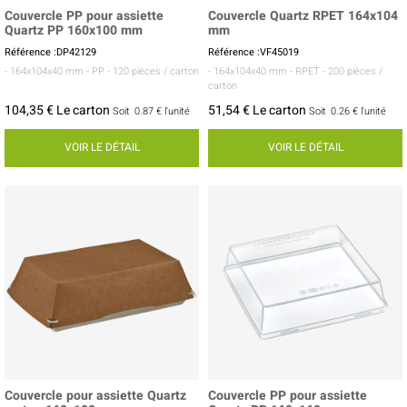
Couvercle PP pour assiette
Couvercle Quartz RPET 164x104
Quartz PP 160x100 mm
mm
Référence :DP42129
Référence :VF45019
- 164x104x40 mm
- PP
- 120 pièces / carton
- 164x104x40 mm
- RPET
- 200 pièces /
carton
104,35 € Le carton
51,54 € Le carton
Soit
0.87 €
l'unité
Soit
0.26 €
l'unité
VOIR LE DÉTAIL
VOIR LE DÉTAIL
Couvercle pour assiette Quartz
Couvercle PP pour assiette