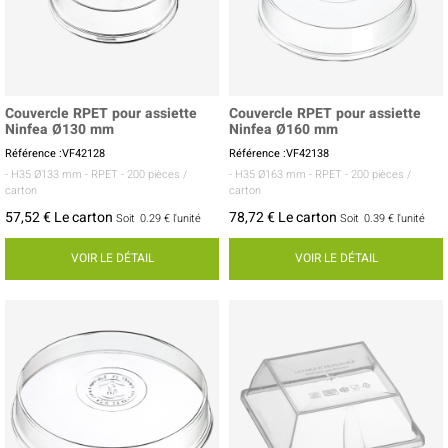
Couvercle RPET pour assiette
Couvercle RPET pour assiette
Ninfea Ø130 mm
Ninfea Ø160 mm
Référence :VF42128
Référence :VF42138
- H35 Ø133 mm
- RPET
- 200 pièces /
- H35 Ø163 mm
- RPET
- 200 pièces /
carton
carton
57,52 € Le carton
78,72 € Le carton
Soit
0.29 €
l'unité
Soit
0.39 €
l'unité
VOIR LE DÉTAIL
VOIR LE DÉTAIL