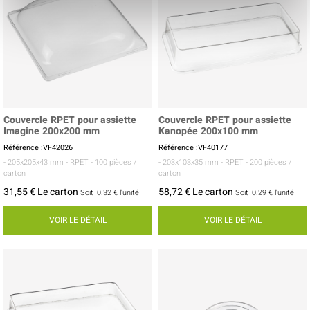
Couvercle RPET pour assiette
Couvercle RPET pour assiette
Imagine 200x200 mm
Kanopée 200x100 mm
Référence :VF42026
Référence :VF40177
- 205x205x43 mm
- RPET
- 100 pièces /
- 203x103x35 mm
- RPET
- 200 pièces /
carton
carton
31,55 € Le carton
58,72 € Le carton
Soit
0.32 €
l'unité
Soit
0.29 €
l'unité
VOIR LE DÉTAIL
VOIR LE DÉTAIL