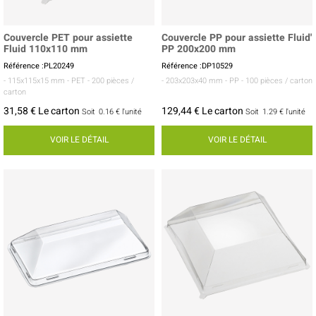
Couvercle PET pour assiette
Couvercle PP pour assiette Fluid'
Fluid 110x110 mm
PP 200x200 mm
Référence :PL20249
Référence :DP10529
- 115x115x15 mm
- PET
- 200 pièces /
- 203x203x40 mm
- PP
- 100 pièces / carton
carton
31,58 € Le carton
129,44 € Le carton
Soit
0.16 €
l'unité
Soit
1.29 €
l'unité
VOIR LE DÉTAIL
VOIR LE DÉTAIL