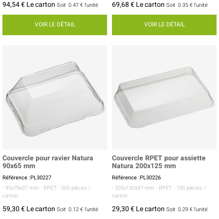
94,54 € Le carton
69,68 € Le carton
Soit
0.47 €
l'unité
Soit
0.35 €
l'unité
VOIR LE DÉTAIL
VOIR LE DÉTAIL
Couvercle pour ravier Natura
Couvercle RPET pour assiette
90x65 mm
Natura 200x125 mm
Référence :PL30227
Référence :PL30226
- 95x70x37 mm
- RPET
- 500 pièces /
- 205x130x37 mm
- RPET
- 100 pièces /
carton
carton
59,30 € Le carton
29,30 € Le carton
Soit
0.12 €
l'unité
Soit
0.29 €
l'unité