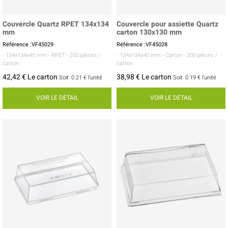
Couvercle Quartz RPET 134x134
Couvercle pour assiette Quartz
mm
carton 130x130 mm
Référence :VF45029
Référence :VF45028
- 134x134x40 mm
- RPET
- 200 pièces /
- 134x134x40 mm
- Carton
- 200 pièces /
carton
carton
42,42 € Le carton
38,98 € Le carton
Soit
0.21 €
l'unité
Soit
0.19 €
l'unité
VOIR LE DÉTAIL
VOIR LE DÉTAIL