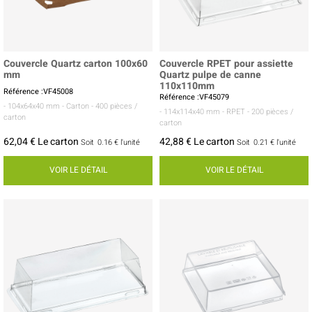
Couvercle Quartz carton 100x60
Couvercle RPET pour assiette
mm
Quartz pulpe de canne
110x110mm
Référence :VF45008
Référence :VF45079
- 104x64x40 mm
- Carton
- 400 pièces /
- 114x114x40 mm
- RPET
- 200 pièces /
carton
carton
62,04 € Le carton
42,88 € Le carton
Soit
0.16 €
l'unité
Soit
0.21 €
l'unité
VOIR LE DÉTAIL
VOIR LE DÉTAIL