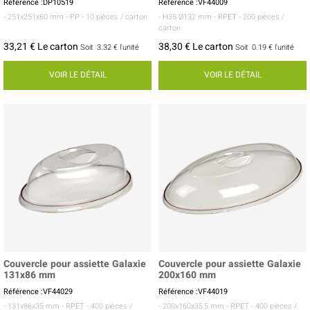
Référence :DP10519
Référence :VF44009
- 251x251x60 mm
- PP
- 10 pièces / carton
- H35 Ø132 mm
- RPET
- 200 pièces /
carton
33,21 € Le carton
38,30 € Le carton
Soit
3.32 €
l'unité
Soit
0.19 €
l'unité
VOIR LE DÉTAIL
VOIR LE DÉTAIL
Couvercle pour assiette Galaxie
Couvercle pour assiette Galaxie
131x86 mm
200x160 mm
Référence :VF44029
Référence :VF44019
- 131x86x35 mm
- RPET
- 400 pièces /
- 200x160x35,5 mm
- RPET
- 400 pièces /