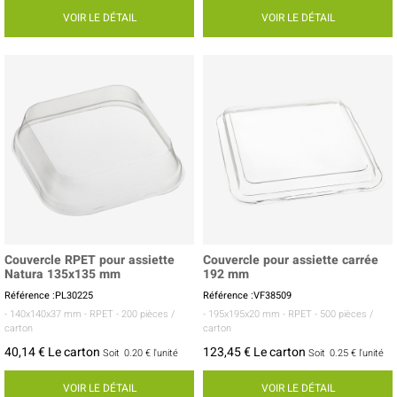
VOIR LE DÉTAIL
VOIR LE DÉTAIL
Couvercle RPET pour assiette
Couvercle pour assiette carrée
Natura 135x135 mm
192 mm
Référence :PL30225
Référence :VF38509
- 140x140x37 mm
- RPET
- 200 pièces /
- 195x195x20 mm
- RPET
- 500 pièces /
carton
carton
40,14 € Le carton
123,45 € Le carton
Soit
0.20 €
l'unité
Soit
0.25 €
l'unité
VOIR LE DÉTAIL
VOIR LE DÉTAIL