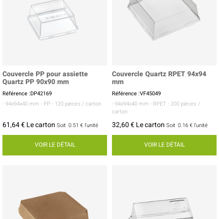
Couvercle PP pour assiette
Couvercle Quartz RPET 94x94
Quartz PP 90x90 mm
mm
Référence :DP42169
Référence :VF45049
- 94x94x40 mm
- PP
- 120 pièces / carton
- 94x94x40 mm
- RPET
- 200 pièces /
carton
61,64 € Le carton
32,60 € Le carton
Soit
0.51 €
l'unité
Soit
0.16 €
l'unité
VOIR LE DÉTAIL
VOIR LE DÉTAIL