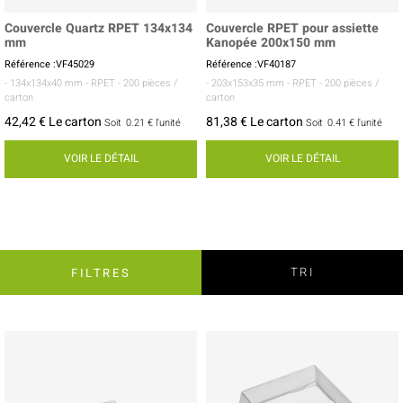
Couvercle Quartz RPET 134x134
Couvercle RPET pour assiette
mm
Kanopée 200x150 mm
Référence :VF45029
Référence :VF40187
- 134x134x40 mm
- RPET
- 200 pièces /
- 203x153x35 mm
- RPET
- 200 pièces /
carton
carton
42,42 € Le carton
81,38 € Le carton
Soit
0.21 €
l'unité
Soit
0.41 €
l'unité
VOIR LE DÉTAIL
VOIR LE DÉTAIL
TRI
FILTRES