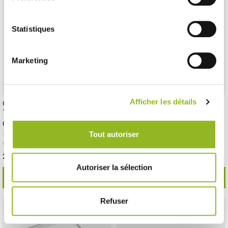
Statistiques
Marketing
Afficher les détails
Couvercle pour coupelle Imagine
Couvercle PET pour assiette
170x125 mm
Imagine 200x90 mm
Référence :VF42089
Référence :VF42056
Tout autoriser
- 170x130x47 mm
- RPET
- 100 pièces /
- 207x97x43 mm
- RPET
- 100 pièces /
carton
carton
22,83 € Le carton
17,79 € Le carton
Soit
0.23 €
l'unité
Soit
0.18 €
l'unité
Autoriser la sélection
VOIR LE DÉTAIL
VOIR LE DÉTAIL
Refuser