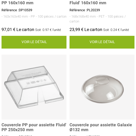
PP 160x160 mm
Fluid' 160x160 mm
Référence :DP10539
Référence :PL20239
- 163x163x40 mm
- PP
- 100 pièces / carton
- 168x168x40 mm
- PET
- 100 pièces /
carton
97,01 € Le carton
23,99 € Le carton
Soit
0.97 €
l'unité
Soit
0.24 €
l'unité
VOIR LE DÉTAIL
VOIR LE DÉTAIL
Couvercle PP pour assiette Fluid'
Couvercle pour assiette Galaxie
PP 250x250 mm
Ø132 mm