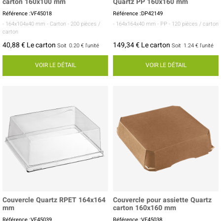
carton 160x100 mm
Quartz PP 160x160 mm
Référence :VF45018
Référence :DP42149
- 164x104x40 mm
- Carton
- 200 pièces /
- 164x164x40 mm
- PP
- 120 pièces / carton
carton
40,88 € Le carton
149,34 € Le carton
Soit
0.20 €
l'unité
Soit
1.24 €
l'unité
VOIR LE DÉTAIL
VOIR LE DÉTAIL
Couvercle Quartz RPET 164x164
Couvercle pour assiette Quartz
mm
carton 160x160 mm
Référence :VF45039
Référence :VF45038