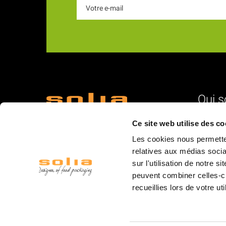
Qui 
18 Rue du Romani
L'identité
Ce site web utilise des co
66600 Rivesaltes
Nos vale
Les cookies nous permetten
La struc
relatives aux médias socia
sur l'utilisation de notre 
L'équipe
peuvent combiner celles-ci
La logist
recueillies lors de votre ut
Les mar
Les salo