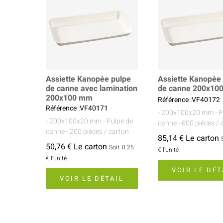
Assiette Kanopée pulpe
Assiette Kanopée
de canne avec lamination
de canne 200x10
200x100 mm
Référence :VF40172
Référence :VF40171
- 200x100x20 mm
- 
- 200x100x20 mm
- Pulpe de
canne
- 600 pièces / 
canne
- 200 pièces / carton
85,14 € Le carton
50,76 € Le carton
Soit
0.25
€
l'unité
€
l'unité
VOIR LE DÉT
VOIR LE DÉTAIL