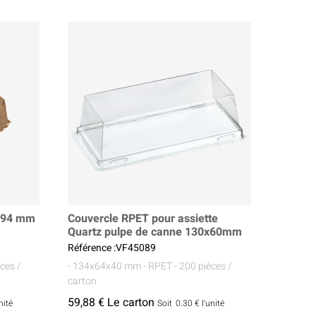
4x94 mm
Couvercle RPET pour assiette
Quartz pulpe de canne 130x60mm
Référence :VF45089
èces /
- 134x64x40 mm
- RPET
- 200 pièces /
carton
59,88 € Le carton
nité
Soit
0.30 €
l'unité