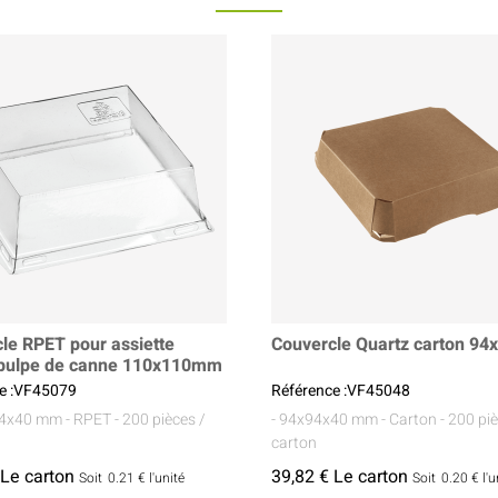
le RPET pour assiette
Couvercle Quartz carton 9
 pulpe de canne 110x110mm
e :VF45079
Référence :VF45048
14x40 mm
- RPET
- 200 pièces /
- 94x94x40 mm
- Carton
- 200 pi
carton
 Le carton
39,82 € Le carton
Soit
0.21 €
l'unité
Soit
0.20 €
l'u