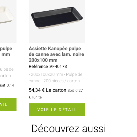
 pulpe
Assiette Kanopée pulpe
0 mm
de canne avec lam. noire
200x100 mm
Référence :VF40173
Pulpe de
- 200x100x20 mm
- Pulpe de
carton
canne
- 200 pièces / carton
Soit
0.14
54,34 € Le carton
Soit
0.27
€
l'unité
AIL
VOIR LE DÉTAIL
Découvrez aussi