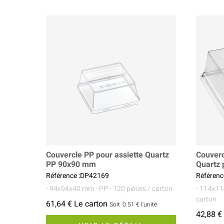
Couvercle PP pour assiette Quartz
Couverc
PP 90x90 mm
Quartz
Référence :DP42169
Référenc
- 94x94x40 mm
- PP
- 120 pièces / carton
- 114x1
carton
61,64 € Le carton
Soit
0.51 €
l'unité
42,88 €