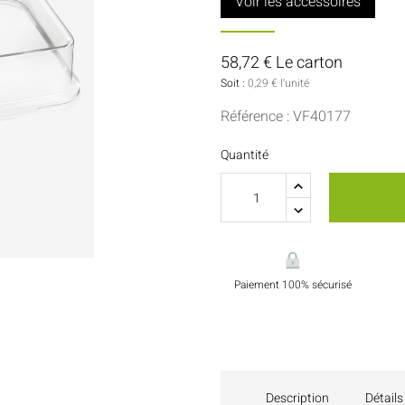
Voir les accessoires
Sauces Et Condiments
Pâtisserie
Nappes Et Serviettes
58,72 € Le carton
Soit :
0,29 € l'unité
Flacons Et Bouteilles
Référence : VF40177
Quantité
Paiement 100% sécurisé
Description
Détails