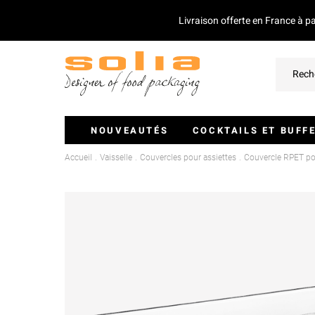
Livraison offerte en France à p
NOUVEAUTÉS
COCKTAILS ET BUFF
Accueil
Vaisselle
Couvercles pour assiettes
Couvercle RPET p
Verrines Et Monoportions
Plateaux Traiteurs
Couvercles Pour Plateaux
Saladiers
Piques Et Mini Couverts