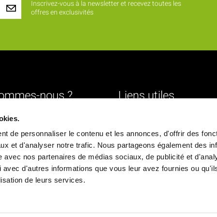
Inscrivez-vous à la newsletter et recevez toutes les
offres en exclusivités
sommes-nous ?
Liens utiles
Livraison
okies.
urs
Mentions légales
t de personnaliser le contenu et les annonces, d'offrir des fonct
ture
Conditions générales de vente
ux et d'analyser notre trafic. Nous partageons également des in
site avec nos partenaires de médias sociaux, de publicité et d'anal
Paiement sécurisé
 avec d'autres informations que vous leur avez fournies ou qu'il
ique
Politique de confidentialité
ilisation de leurs services.
chés
Déclaration d'accessibilité
ns
Politique de cookies