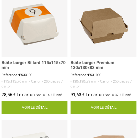
Boîte burger Billard 115x115x70
Boîte burger Premium
mm
130x130x83 mm
Référence :ES33100
Référence :ES31000
- 115x115x70 mm
- Carton
- 200 pièces /
- 130x130x83 mm
- Carton
- 250 pièces /
carton
carton
28,56 € Le carton
91,63 € Le carton
Soit
0.14 €
l'unité
Soit
0.37 €
l'unité
VOIR LE DÉTAIL
VOIR LE DÉTAIL