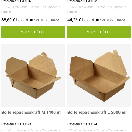
Référence :EC30676
Référence :EC30672
- 125x100x45 mm
- Carton
- 200 pièces /
- 132x104x64 mm
- Carton
- 200 pièces /
carton
carton
38,60 € Le carton
44,26 € Le carton
Soit
0.19 €
l'unité
Soit
0.22 €
l'unité
VOIR LE DÉTAIL
VOIR LE DÉTAIL
Boîte repas Ecokraft M 1400 ml
Boîte repas Ecokraft L 2000 ml
Référence :EC30673
Référence :EC30674
- 175x140x63 mm
- Carton
- 200 pièces /
- 215x158x63 mm
- Carton
- 200 pièces /