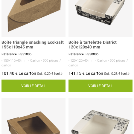
Boîte triangle snacking Ecokraft
Boîte à tartelette District
155x110x45 mm
120x120x40 mm
Référence :ES31805
Référence :ES30806
- 155x110x45 mm
- Carton
- 500 pièces /
- 120x120x40 mm
- Carton
- 500 pièces /
carton
carton
101,40 € Le carton
141,15 € Le carton
Soit
0.20 €
l'unité
Soit
0.28 €
l'unité
VOIR LE DÉTAIL
VOIR LE DÉTAIL