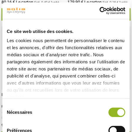
80,16 € Le carton
179,90 € Le carton
Soit
0.40 €
l'unité
Soit
0.18 €
l'unité
VOIR LE DÉTAIL
VOIR LE DÉTAIL
Ce site web utilise des cookies.
Les cookies nous permettent de personnaliser le contenu
et les annonces, d'offrir des fonctionnalités relatives aux
médias sociaux et d'analyser notre trafic. Nous
partageons également des informations sur l'utilisation de
notre site avec nos partenaires de médias sociaux, de
publicité et d'analyse, qui peuvent combiner celles-ci
avec d'autres informations que vous leur avez fournies
ou qu'ils ont recueillies lors de votre utilisation de leurs
Boîte à pâtes District 800 ml
Barquette à bagel District
services.
120x50x120 mm
Sélection
Référence :ES30251
Référence :ES30807
Nécessaires
- 105x90x100 mm
- Carton
- 500 pièces /
- 120x50x120 mm
- Carton
- 500 pièces /
du
carton
carton
consentement
96,45 € Le carton
70,15 € Le carton
Soit
0.19 €
l'unité
Soit
0.14 €
l'unité
Préférences