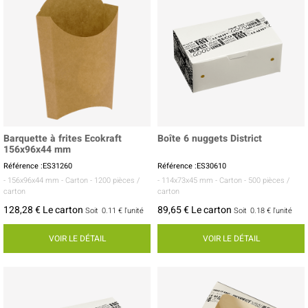
Barquette à frites Ecokraft
Boîte 6 nuggets District
156x96x44 mm
Référence :ES31260
Référence :ES30610
- 156x96x44 mm
- Carton
- 1200 pièces /
- 114x73x45 mm
- Carton
- 500 pièces /
carton
carton
128,28 € Le carton
89,65 € Le carton
Soit
0.11 €
l'unité
Soit
0.18 €
l'unité
VOIR LE DÉTAIL
VOIR LE DÉTAIL