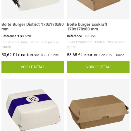
Boîte Burger District 170x170x80
Boite burger Ecokraft
mm
170x170x80 mm
Référence :ES30220
Référence :ES31220
- 170x170x80 mm
- Carton
- 200 pièces /
- 170x170x80 mm
- Carton
- 200 pièces /
carton
carton
50,62 € Le carton
53,68 € Le carton
Soit
0.25 €
l'unité
Soit
0.27 €
l'unité
VOIR LE DÉTAIL
VOIR LE DÉTAIL