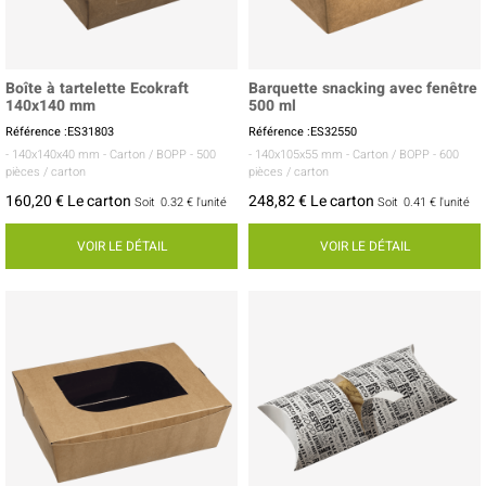
Boîte à tartelette Ecokraft
Barquette snacking avec fenêtre
140x140 mm
500 ml
Référence :ES31803
Référence :ES32550
- 140x140x40 mm
- Carton / BOPP
- 500
- 140x105x55 mm
- Carton / BOPP
- 600
pièces / carton
pièces / carton
160,20 € Le carton
248,82 € Le carton
Soit
0.32 €
l'unité
Soit
0.41 €
l'unité
VOIR LE DÉTAIL
VOIR LE DÉTAIL