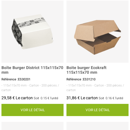
Boîte Burger District 115x115x70
Boite burger Ecokraft
mm
115x115x70 mm
Référence :ES30201
Référence :ES31210
- 115x115x70 mm
- Carton
- 200 pièces /
- 115x115x70 mm
- Carton
- 200 pièces /
carton
carton
29,58 € Le carton
31,86 € Le carton
Soit
0.15 €
l'unité
Soit
0.16 €
l'unité
VOIR LE DÉTAIL
VOIR LE DÉTAIL