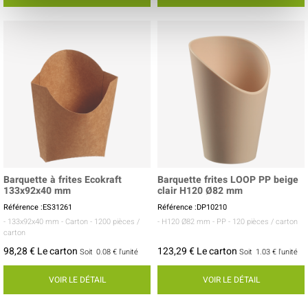
Barquette à frites Ecokraft
Barquette frites LOOP PP beige
133x92x40 mm
clair H120 Ø82 mm
Référence :ES31261
Référence :DP10210
- 133x92x40 mm
- Carton
- 1200 pièces /
- H120 Ø82 mm
- PP
- 120 pièces / carton
carton
98,28 € Le carton
123,29 € Le carton
Soit
0.08 €
l'unité
Soit
1.03 €
l'unité
VOIR LE DÉTAIL
VOIR LE DÉTAIL