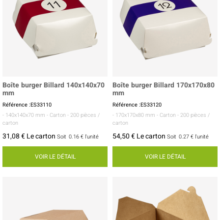
Boîte burger Billard 140x140x70
Boîte burger Billard 170x170x80
mm
mm
Référence :ES33110
Référence :ES33120
- 140x140x70 mm
- Carton
- 200 pièces /
- 170x170x80 mm
- Carton
- 200 pièces /
carton
carton
31,08 € Le carton
54,50 € Le carton
Soit
0.16 €
l'unité
Soit
0.27 €
l'unité
VOIR LE DÉTAIL
VOIR LE DÉTAIL