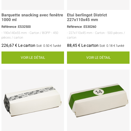
Barquette snacking avec fenêtre
Etui berlingot District
1000 ml
227x110x45 mm
Référence :ES32500
Référence :ES30260
- 190x140x55 mm
- Carton / BOPP
- 450
- 227x110x45 mm
- Carton
- 500 pièces /
pièces / carton
carton
226,67 € Le carton
88,45 € Le carton
Soit
0.50 €
l'unité
Soit
0.18 €
l'unité
VOIR LE DÉTAIL
VOIR LE DÉTAIL