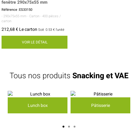
fenêtre 290x75x55 mm
Référence :ES33150
- 290x75x55 mm
- Carton
- 400 pièces /
carton
212,68 € Le carton
Soit
0.53 €
l'unité
VOIR LE DÉTAIL
Tous nos produits
Snacking et VAE
Lunch box
Pâtisserie