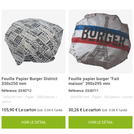
Feuille Papier Burger District
Feuille papier burger "Fait
330x250 mm
maison" 390x295 mm
Référence :ES30712
Référence :ES30711
- 330x250 mm
- Papier
- 3000 pièces /
- 390x295 mm
- Papier
- 500 pièces / carton
carton
105,90 € Le carton
30,26 € Le carton
Soit
0.04 €
l'unité
Soit
0.06 €
l'unité
VOIR LE DÉTAIL
VOIR LE DÉTAIL