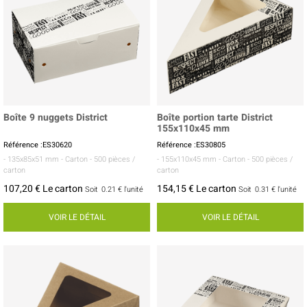
Boîte 9 nuggets District
Boîte portion tarte District
155x110x45 mm
Référence :ES30620
Référence :ES30805
- 135x85x51 mm
- Carton
- 500 pièces /
- 155x110x45 mm
- Carton
- 500 pièces /
carton
carton
107,20 € Le carton
154,15 € Le carton
Soit
0.21 €
l'unité
Soit
0.31 €
l'unité
VOIR LE DÉTAIL
VOIR LE DÉTAIL