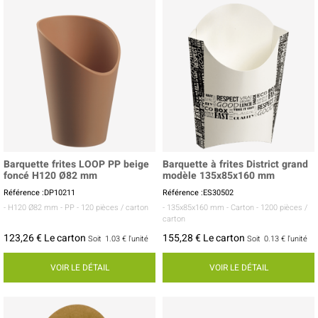
Barquette frites LOOP PP beige
Barquette à frites District grand
foncé H120 Ø82 mm
modèle 135x85x160 mm
Référence :DP10211
Référence :ES30502
- H120 Ø82 mm
- PP
- 120 pièces / carton
- 135x85x160 mm
- Carton
- 1200 pièces /
carton
123,26 € Le carton
155,28 € Le carton
Soit
1.03 €
l'unité
Soit
0.13 €
l'unité
VOIR LE DÉTAIL
VOIR LE DÉTAIL