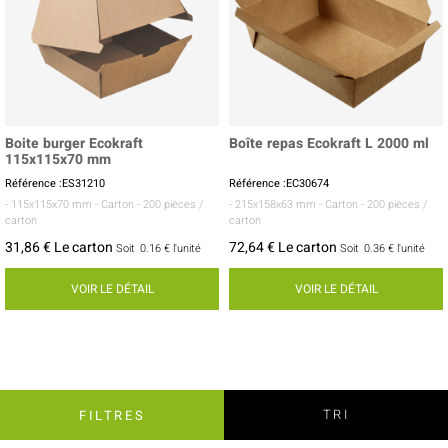
Boite burger Ecokraft
Boîte repas Ecokraft L 2000 ml
115x115x70 mm
Référence :ES31210
Référence :EC30674
- 115x115x70 mm
- Carton
- 200 pièces /
- 215x158x63 mm
- Carton
- 200 pièces /
carton
carton
31,86 € Le carton
72,64 € Le carton
Soit
0.16 €
l'unité
Soit
0.36 €
l'unité
VOIR LE DÉTAIL
VOIR LE DÉTAIL
TRI
FILTRES