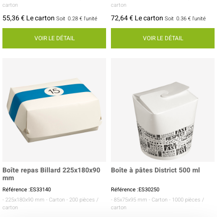
carton
carton
55,36 € Le carton
72,64 € Le carton
Soit
0.28 €
l'unité
Soit
0.36 €
l'unité
VOIR LE DÉTAIL
VOIR LE DÉTAIL
Boîte repas Billard 225x180x90
Boîte à pâtes District 500 ml
mm
Référence :ES33140
Référence :ES30250
- 225x180x90 mm
- Carton
- 200 pièces /
- 85x75x95 mm
- Carton
- 1000 pièces /
carton
carton