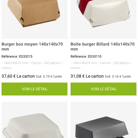
Burger box moyen 140x140x70
Boîte burger Billard 140x140x70
mm
mm
Référence :ES33215
Référence :ES33110
- 140x140x70 mm
- Carton
- 200 pièces /
- 140x140x70 mm
- Carton
- 200 pièces /
carton
carton
37,60 € Le carton
31,08 € Le carton
Soit
0.19 €
l'unité
Soit
0.16 €
l'unité
VOIR LE DÉTAIL
VOIR LE DÉTAIL