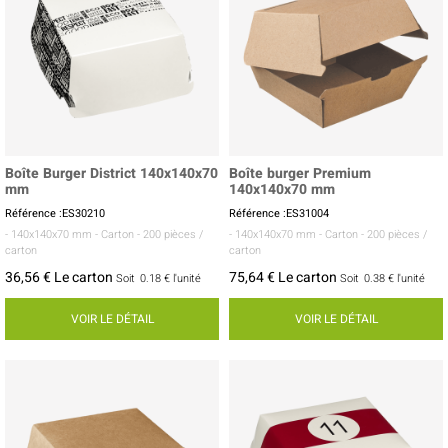
Boîte Burger District 140x140x70
Boîte burger Premium
mm
140x140x70 mm
Référence :ES30210
Référence :ES31004
- 140x140x70 mm
- Carton
- 200 pièces /
- 140x140x70 mm
- Carton
- 200 pièces /
carton
carton
36,56 € Le carton
75,64 € Le carton
Soit
0.18 €
l'unité
Soit
0.38 €
l'unité
VOIR LE DÉTAIL
VOIR LE DÉTAIL