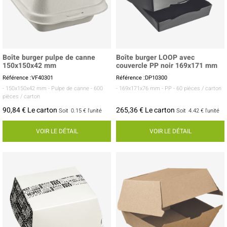
Boîte burger pulpe de canne
Boîte burger LOOP avec
150x150x42 mm
couvercle PP noir 169x171 mm
Référence :VF40301
Référence :DP10300
- 150x150x42 mm
- Pulpe de canne
- 600
- 169x171x76 mm
- PP
- 60 pièces / carton
pièces / carton
90,84 € Le carton
265,36 € Le carton
Soit
0.15 €
l'unité
Soit
4.42 €
l'unité
VOIR LE DÉTAIL
VOIR LE DÉTAIL