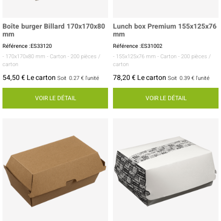
Boîte burger Billard 170x170x80
Lunch box Premium 155x125x76
mm
mm
Référence :ES33120
Référence :ES31002
- 170x170x80 mm
- Carton
- 200 pièces /
- 155x125x76 mm
- Carton
- 200 pièces /
carton
carton
54,50 € Le carton
78,20 € Le carton
Soit
0.27 €
l'unité
Soit
0.39 €
l'unité
VOIR LE DÉTAIL
VOIR LE DÉTAIL