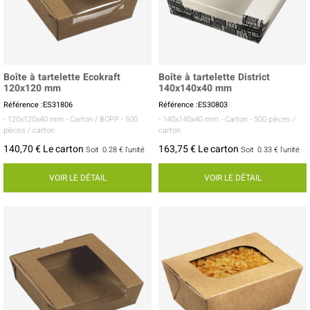
Boîte à tartelette Ecokraft
Boîte à tartelette District
120x120 mm
140x140x40 mm
Référence :ES31806
Référence :ES30803
- 120x120x40 mm
- Carton / BOPP
- 500
- 140x140x40 mm
- Carton
- 500 pièces /
pièces / carton
carton
140,70 € Le carton
163,75 € Le carton
Soit
0.28 €
l'unité
Soit
0.33 €
l'unité
VOIR LE DÉTAIL
VOIR LE DÉTAIL