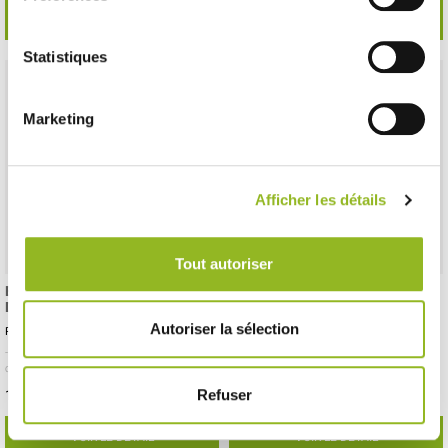
VOIR LE DÉTAIL
VOIR LE DÉTAIL
Statistiques
Marketing
Afficher les détails
Tout autoriser
Boîte à Bagel avec fenêtre
Barquette à frites District moyen
District
modèle 130x80x135 mm
Autoriser la sélection
Référence :ES30606
Référence :ES30512
- 140x140x65 mm
- Carton
- 500 pièces /
- 130x80x135 mm
- Carton
- 1200 pièces /
carton
carton
171,00 € Le carton
122,04 € Le carton
Refuser
Soit
0.34 €
l'unité
Soit
0.10 €
l'unité
VOIR LE DÉTAIL
VOIR LE DÉTAIL