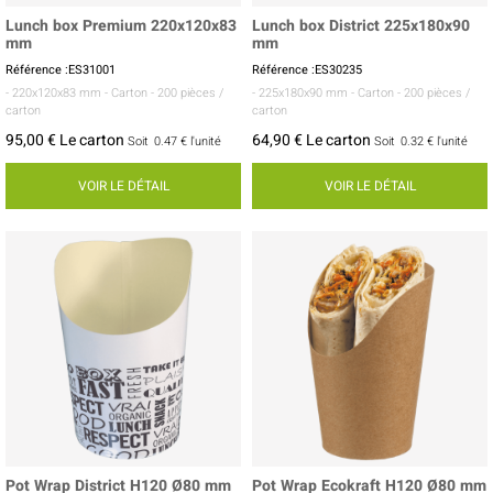
Lunch box Premium 220x120x83
Lunch box District 225x180x90
mm
mm
Référence :ES31001
Référence :ES30235
- 220x120x83 mm
- Carton
- 200 pièces /
- 225x180x90 mm
- Carton
- 200 pièces /
carton
carton
95,00 € Le carton
64,90 € Le carton
Soit
0.47 €
l'unité
Soit
0.32 €
l'unité
VOIR LE DÉTAIL
VOIR LE DÉTAIL
Pot Wrap District H120 Ø80 mm
Pot Wrap Ecokraft H120 Ø80 mm