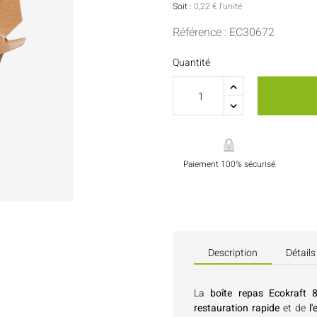
Sauces Et Condiments
Pâtisserie
Soit :
0,22 € l'unité
Référence : EC30672
Nappes Et Serviettes
Quantité
Flacons Et Bouteilles
Paiement 100% sécurisé
Description
Détails
La
boîte repas Ecokraft 
restauration rapide
et de
l