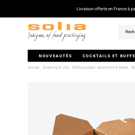
Livraison offerte en France à p
NOUVEAUTÉS
COCKTAILS ET BUFF
Accueil
Snacking et VAE
Boîtes burgers, sandwichs et tartes
Bo
Verrines Et Monoportions
Plateaux Traiteurs
Couvercles Pour Plateaux
Saladiers
Piques Et Mini Couverts