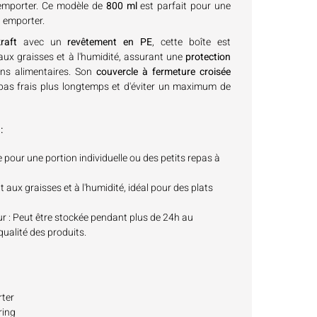
 emporter. Ce modèle de
800 ml
est parfait pour une
à emporter.
raft
avec un
revêtement en PE
, cette boîte est
 aux graisses et à l'humidité, assurant une
protection
ns alimentaires. Son
couvercle à fermeture croisée
pas frais plus longtemps et d'éviter un maximum de
:
e pour une portion individuelle ou des petits repas à
t aux graisses et à l'humidité, idéal pour des plats
ur
: Peut être stockée pendant plus de 24h au
 qualité des produits.
rter
ring