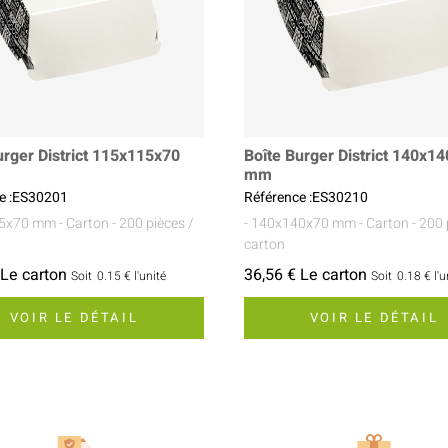
urger District 115x115x70
Boîte Burger District 140x1
mm
e :ES30201
Référence :ES30210
15x70 mm
- Carton
- 200 pièces /
- 140x140x70 mm
- Carton
- 200 
carton
 Le carton
36,56 € Le carton
Soit
0.15 €
l'unité
Soit
0.18 €
l'u
VOIR LE DÉTAIL
VOIR LE DÉTAIL