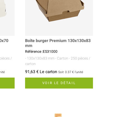
40x70
Boîte burger Premium 130x130x83
mm
Référence :ES31000
pièces /
- 130x130x83 mm
- Carton
- 250 pièces /
carton
91,63 € Le carton
nité
Soit
0.37 €
l'unité
VOIR LE DÉTAIL