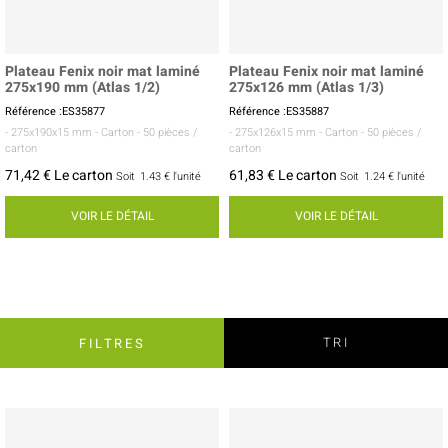
Plateau Fenix noir mat laminé
Plateau Fenix noir mat laminé
275x190 mm (Atlas 1/2)
275x126 mm (Atlas 1/3)
Référence :ES35877
Référence :ES35887
- 275x190x15 mm
- Carton
- 50 pièces /
- 275x126x15 mm
- Carton
- 50 pièces /
carton
carton
71,42 € Le carton
61,83 € Le carton
Soit
1.43 €
l'unité
Soit
1.24 €
l'unité
VOIR LE DÉTAIL
VOIR LE DÉTAIL
TRI
FILTRES