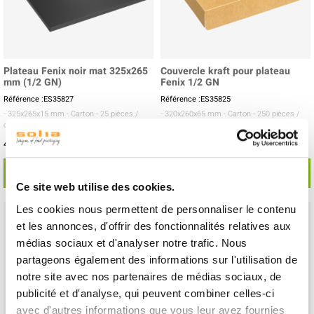
Plateau Fenix noir mat 325x265
Couvercle kraft pour plateau
mm (1/2 GN)
Fenix 1/2 GN
Référence :ES35827
Référence :ES35825
- 325x265x15 mm
- Carton
- 25 pièces /
- 320x260x65 mm
- Carton
- 250 pièces /
carton
carton
46,80 € Le carton
138,00 € Le carton
Soit
1.87 €
l'unité
Soit
0.55 €
l'unité
VOIR LE DÉTAIL
VOIR LE DÉTAIL
Ce site web utilise des cookies.
Les cookies nous permettent de personnaliser le contenu
et les annonces, d'offrir des fonctionnalités relatives aux
médias sociaux et d'analyser notre trafic. Nous
partageons également des informations sur l'utilisation de
notre site avec nos partenaires de médias sociaux, de
publicité et d'analyse, qui peuvent combiner celles-ci
avec d'autres informations que vous leur avez fournies