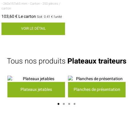
- 260x157x65 mm
- Carton
- 250 pièces /
carton
103,60 € Le carton
Soit
0.41 €
l'unité
VOIR LE DÉTAIL
Tous nos produits
Plateaux traiteurs
Plateaux jetables
Planches de présentation