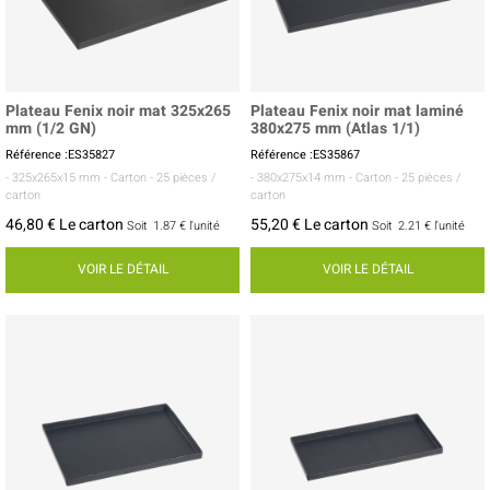
Plateau Fenix noir mat 325x265
Plateau Fenix noir mat laminé
mm (1/2 GN)
380x275 mm (Atlas 1/1)
Référence :ES35827
Référence :ES35867
- 325x265x15 mm
- Carton
- 25 pièces /
- 380x275x14 mm
- Carton
- 25 pièces /
carton
carton
46,80 € Le carton
55,20 € Le carton
Soit
1.87 €
l'unité
Soit
2.21 €
l'unité
VOIR LE DÉTAIL
VOIR LE DÉTAIL