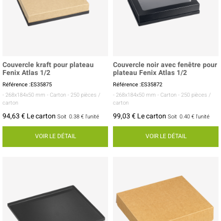
Couvercle kraft pour plateau
Couvercle noir avec fenêtre pour
Fenix Atlas 1/2
plateau Fenix Atlas 1/2
Référence :ES35875
Référence :ES35872
- 268x184x50 mm
- Carton
- 250 pièces /
- 268x184x50 mm
- Carton
- 250 pièces /
carton
carton
94,63 € Le carton
99,03 € Le carton
Soit
0.38 €
l'unité
Soit
0.40 €
l'unité
VOIR LE DÉTAIL
VOIR LE DÉTAIL