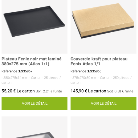
Plateau Fenix noir mat laminé
Couvercle kraft pour plateau
380x275 mm (Atlas 1/1)
Fenix Atlas 1/1
Référence :ES35867
Référence :ES35865
- 380x275x14 mm
- Carton
- 25 pièces /
- 375x270x50 mm
- Carton
- 250 pièces /
carton
carton
55,20 € Le carton
145,90 € Le carton
Soit
2.21 €
l'unité
Soit
0.58 €
l'unité
VOIR LE DÉTAIL
VOIR LE DÉTAIL