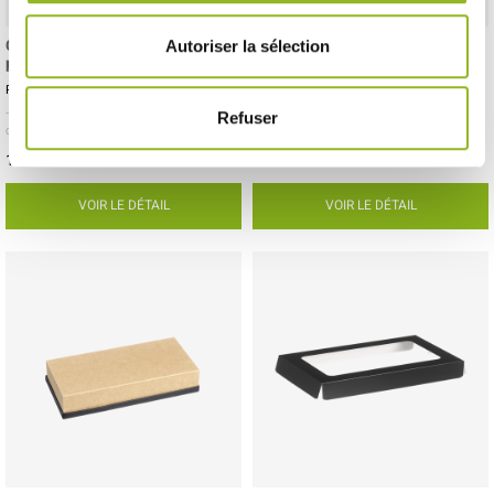
Couvercle noir avec fenêtre pour
Plateau Fenix noir mat laminé
Autoriser la sélection
plateau Fenix 1/2 GN
275x126 mm (Atlas 1/3)
Référence :ES35822
Référence :ES35887
- 320x260x65 mm
- Carton
- 250 pièces /
- 275x126x15 mm
- Carton
- 50 pièces /
Refuser
carton
carton
157,10 € Le carton
61,83 € Le carton
Soit
0.63 €
l'unité
Soit
1.24 €
l'unité
VOIR LE DÉTAIL
VOIR LE DÉTAIL