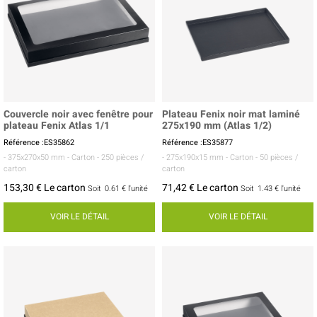
Couvercle noir avec fenêtre pour
Plateau Fenix noir mat laminé
plateau Fenix Atlas 1/1
275x190 mm (Atlas 1/2)
Référence :ES35862
Référence :ES35877
- 375x270x50 mm
- Carton
- 250 pièces /
- 275x190x15 mm
- Carton
- 50 pièces /
carton
carton
153,30 € Le carton
71,42 € Le carton
Soit
0.61 €
l'unité
Soit
1.43 €
l'unité
VOIR LE DÉTAIL
VOIR LE DÉTAIL