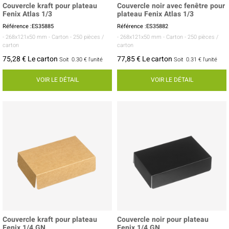
Couvercle kraft pour plateau
Couvercle noir avec fenêtre pour
Fenix Atlas 1/3
plateau Fenix Atlas 1/3
Référence :ES35885
Référence :ES35882
- 268x121x50 mm
- Carton
- 250 pièces /
- 268x121x50 mm
- Carton
- 250 pièces /
carton
carton
75,28 € Le carton
77,85 € Le carton
Soit
0.30 €
l'unité
Soit
0.31 €
l'unité
VOIR LE DÉTAIL
VOIR LE DÉTAIL
Couvercle kraft pour plateau
Couvercle noir pour plateau
Fenix 1/4 GN
Fenix 1/4 GN