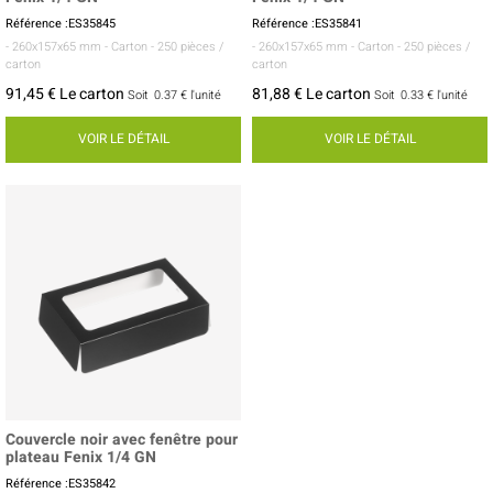
Référence :ES35845
Référence :ES35841
- 260x157x65 mm
- Carton
- 250 pièces /
- 260x157x65 mm
- Carton
- 250 pièces /
carton
carton
91,45 € Le carton
81,88 € Le carton
Soit
0.37 €
l'unité
Soit
0.33 €
l'unité
VOIR LE DÉTAIL
VOIR LE DÉTAIL
Couvercle noir avec fenêtre pour
plateau Fenix 1/4 GN
Référence :ES35842