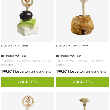
Pique Bio 60 mm
Pique Poulet 50 mm
Référence :VO11353
Référence :VO11354
- Bambou
- 4000 pièces / carton
- Aucune
- 100x18x2 mm
- Bambou
- 4000 pièces /
lamination
carton
199,67 € Le carton
199,67 € Le carton
Soit
0.05 €
l'unité
Soit
0.05 €
l'unité
VOIR LE DÉTAIL
VOIR LE DÉTAIL