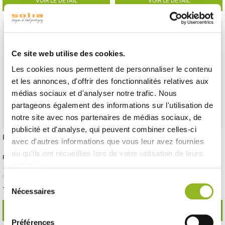
VOIR LE DÉTAIL
VOIR LE DÉTAIL
Ce site web utilise des cookies.
Les cookies nous permettent de personnaliser le contenu
et les annonces, d'offrir des fonctionnalités relatives aux
médias sociaux et d'analyser notre trafic. Nous
partageons également des informations sur l'utilisation de
notre site avec nos partenaires de médias sociaux, de
publicité et d'analyse, qui peuvent combiner celles-ci
Pique Trident bambou 85 mm
Pique bille pyrogravée 120 mm
avec d'autres informations que vous leur avez fournies
ou qu'ils ont recueillies lors de votre utilisation de leurs
Référence :VO11212
Référence :VO11220
services.
- H85 Ø5 mm
- Bambou
- 2000 pièces /
- 120x8x2 mm
- Bambou
- 4000 pièces /
carton
carton
Sélection
155,17 € Le carton
151,55 € Le carton
Soit
0.08 €
l'unité
Soit
0.04 €
l'unité
Nécessaires
du
consentement
VOIR LE DÉTAIL
VOIR LE DÉTAIL
Préférences