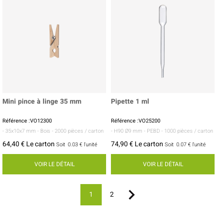
Mini pince à linge 35 mm
Pipette 1 ml
Référence :VO12300
Référence :VO25200
- 35x10x7 mm
- Bois
- 2000 pièces / carton
- H90 Ø9 mm
- PEBD
- 1000 pièces / carton
64,40 € Le carton
74,90 € Le carton
Soit
0.03 €
l'unité
Soit
0.07 €
l'unité
VOIR LE DÉTAIL
VOIR LE DÉTAIL
1
2