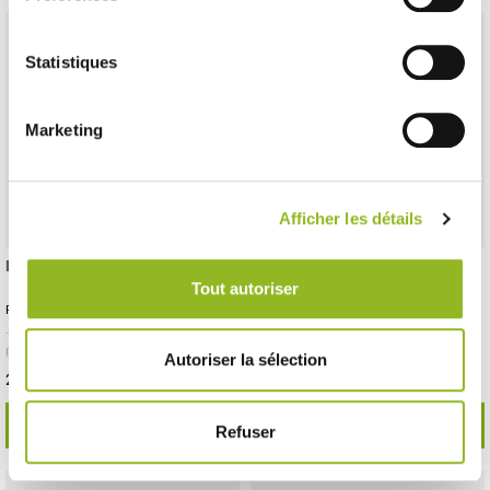
Statistiques
Marketing
Afficher les détails
Pique Papillon 120 mm
Pique Perle jaune 120 mm
Tout autoriser
Référence :VO11223
Référence :VO11800
- 120x29x5 mm
- Bambou / PS
- 4000
- 120x7x2 mm
- Bambou
- 2000 pièces /
pièces / carton
carton
Autoriser la sélection
255,61 € Le carton
52,55 € Le carton
Soit
0.06 €
l'unité
Soit
0.03 €
l'unité
VOIR LE DÉTAIL
VOIR LE DÉTAIL
Refuser