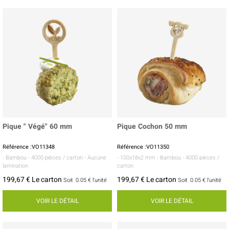
Pique " Végé" 60 mm
Pique Cochon 50 mm
Référence :VO11348
Référence :VO11350
- Bambou
- 4000 pièces / carton
- Aucune
- 100x18x2 mm
- Bambou
- 4000 pièces /
lamination
carton
199,67 € Le carton
199,67 € Le carton
Soit
0.05 €
l'unité
Soit
0.05 €
l'unité
VOIR LE DÉTAIL
VOIR LE DÉTAIL