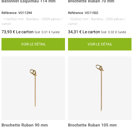
Bâtonnet Esquimau 114 mm
Brochette Ruban 70 mm
Référence :VO11294
Référence :VO11502
- 114x95x2 mm
- Bambou
- 10000 pièces /
- 70x20x2 mm
- Bambou
- 2000 pièces /
carton
carton
73,93 € Le carton
34,31 € Le carton
Soit
0.01 €
l'unité
Soit
0.02 €
l'unité
VOIR LE DÉTAIL
VOIR LE DÉTAIL
Brochette Ruban 90 mm
Brochette Ruban 105 mm