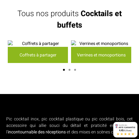
Tous nos produits
Cocktails et
buffets
Coffrets à partager
Verrines et monoportions
Pic cocktail inox, pic cocktail plastique ou pic cocktail bois, cet
accessoire qui allie souci du détail et praticité est devenu
4.45
l'
incontournable des réceptions
et des mises en scènes culinaires.
/5 (16 avis)
★★★★★