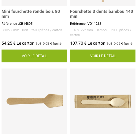
Mini fourchette ronde bois 80
Fourchette 3 dents bambou 140
mm
mm
Référence :CB14805
Référence :VO11213
- 80x27 mm
- Bois
- 2500 pièces / carton
- 140x12x2 mm
- Bambou
- 2000 pièces /
carton
54,25 € Le carton
107,70 € Le carton
Soit
0.02 €
l'unité
Soit
0.05 €
l'unité
VOIR LE DÉTAIL
VOIR LE DÉTAIL