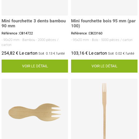
Mini fourchette 3 dents bambou
Mini fourchette bois 95 mm (par
90 mm
100)
Référence :CB14722
Référence :CB23160
- 90x20 mm
- Bambou
- 2000 pièces /
- 95x20 mm
- Bois
- 5000 pièces / carton
carton
254,82 € Le carton
103,16 € Le carton
Soit
0.13 €
l'unité
Soit
0.02 €
l'unité
VOIR LE DÉTAIL
VOIR LE DÉTAIL