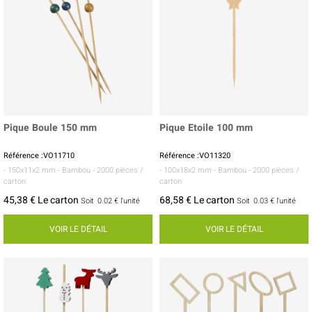
Pique Boule 150 mm
Pique Etoile 100 mm
Référence :VO11710
Référence :VO11320
- 150x11x2 mm
- Bambou
- 2000 pièces /
- 100x18x2 mm
- Bambou
- 2000 pièces /
carton
carton
45,38 € Le carton
68,58 € Le carton
Soit
0.02 €
l'unité
Soit
0.03 €
l'unité
VOIR LE DÉTAIL
VOIR LE DÉTAIL