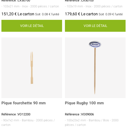
Référence :CX50700
Référence :CX50703
- 103x21 mm
- Inox
- 2000 pièces / carton
- 103x19 mm
- Inox
- 2000 pièces / carton
151,20 € Le carton
179,60 € Le carton
Soit
0.08 €
l'unité
Soit
0.09 €
l'unité
VOIR LE DÉTAIL
VOIR LE DÉTAIL
Pique fourchette 90 mm
Pique Rugby 100 mm
Référence :VO12200
Référence :VO09006
- 90x7x2 mm
- Bambou
- 2000 pièces /
- 100x23x2 mm
- Bambou / Bois
- 2000
carton
pièces / carton