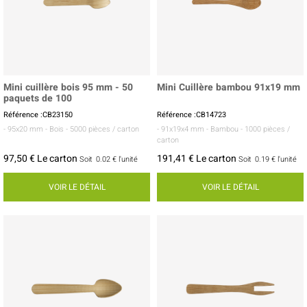
Mini cuillère bois 95 mm - 50
Mini Cuillère bambou 91x19 mm
paquets de 100
Référence :CB23150
Référence :CB14723
- 95x20 mm
- Bois
- 5000 pièces / carton
- 91x19x4 mm
- Bambou
- 1000 pièces /
carton
97,50 € Le carton
191,41 € Le carton
Soit
0.02 €
l'unité
Soit
0.19 €
l'unité
VOIR LE DÉTAIL
VOIR LE DÉTAIL