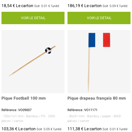
18,54 € Le carton
186,19 € Le carton
Soit
0.01 €
l'unité
Soit
0.09 €
l'unité
VOIR LE DÉTAIL
VOIR LE DÉTAIL
Pique Football 100 mm
Pique drapeau français 80 mm
Référence :VO09007
Référence :VO11171
- 100x11x1 mm
- Bambou / PS
- 2000
- 80x31 mm
- Bambou / papier
- 8000
pièces / carton
pièces / carton
103,36 € Le carton
111,38 € Le carton
Soit
0.05 €
l'unité
Soit
0.01 €
l'unité