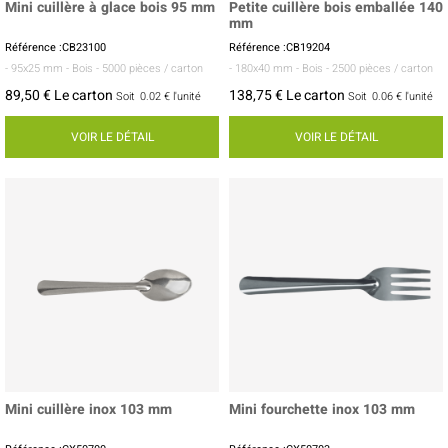
Mini cuillère à glace bois 95 mm
Petite cuillère bois emballée 140
mm
Référence :CB23100
Référence :CB19204
- 95x25 mm
- Bois
- 5000 pièces / carton
- 180x40 mm
- Bois
- 2500 pièces / carton
89,50 € Le carton
138,75 € Le carton
Soit
0.02 €
l'unité
Soit
0.06 €
l'unité
VOIR LE DÉTAIL
VOIR LE DÉTAIL
Mini cuillère inox 103 mm
Mini fourchette inox 103 mm