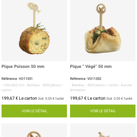
Pique Poisson 50 mm
Pique " Végé" 50 mm
Référence :VO11351
Référence :VO11352
- 100x18x2 mm
- Bambou
- 4000 pièces /
- Bambou
- 4000 pièces / carton
- Aucune
carton
lamination
199,67 € Le carton
199,67 € Le carton
Soit
0.05 €
l'unité
Soit
0.05 €
l'unité
VOIR LE DÉTAIL
VOIR LE DÉTAIL