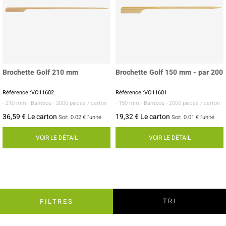
Brochette Golf 210 mm
Brochette Golf 150 mm - par 200
Référence :VO11602
Référence :VO11601
- 210 mm
- Bambou
- 2000 pièces / carton
- 150 mm
- Bambou
- 2000 pièces / carton
36,59 € Le carton
19,32 € Le carton
Soit
0.02 €
l'unité
Soit
0.01 €
l'unité
VOIR LE DÉTAIL
VOIR LE DÉTAIL
TRI
FILTRES