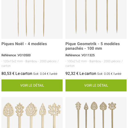
Piques Noël - 4 modèles
Pique Geometrik - 5 modèles
panachés - 100 mm
Référence :VO10500
Référence :VO11325
- 120x15x2 mm
- Bambou
- 2000 pièces /
- 100x21x2 mm
- Bambou
- 2000 pièces /
carton
carton
80,53 € Le carton
92,32 € Le carton
Soit
0.04 €
l'unité
Soit
0.05 €
l'unité
VOIR LE DÉTAIL
VOIR LE DÉTAIL