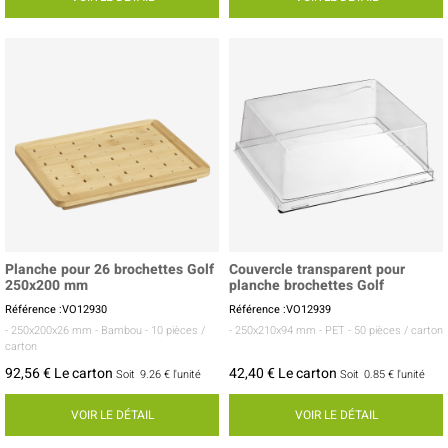
Planche pour 26 brochettes Golf
Couvercle transparent pour
250x200 mm
planche brochettes Golf
Référence :VO12930
Référence :VO12939
- 250x200x26 mm
- Bambou
- 10 pièces /
- 250x210x94 mm
- PET
- 50 pièces / carton
carton
92,56 € Le carton
42,40 € Le carton
Soit
9.26 €
l'unité
Soit
0.85 €
l'unité
VOIR LE DÉTAIL
VOIR LE DÉTAIL