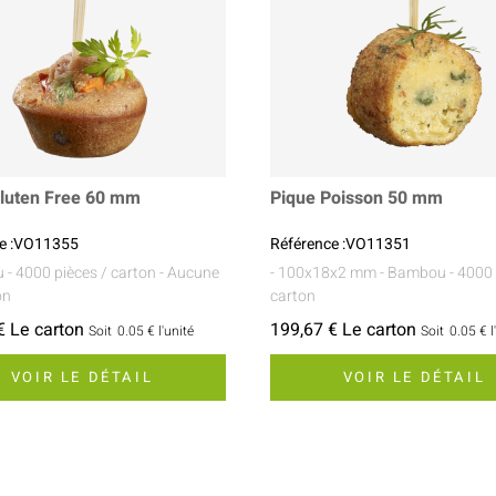
luten Free 60 mm
Pique Poisson 50 mm
ce :VO11355
Référence :VO11351
u
- 4000 pièces / carton
- Aucune
- 100x18x2 mm
- Bambou
- 4000 
on
carton
€ Le carton
199,67 € Le carton
Soit
0.05 €
l'unité
Soit
0.05 €
l
VOIR LE DÉTAIL
VOIR LE DÉTAIL