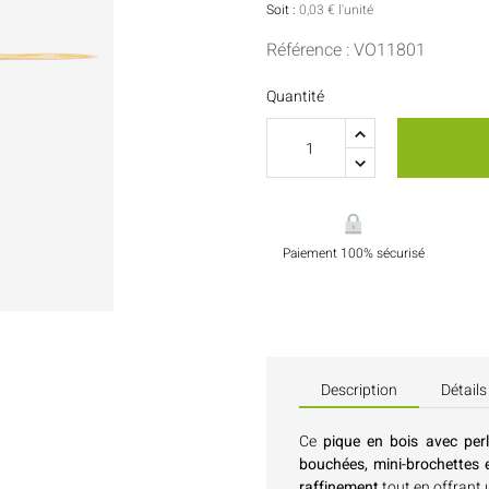
Sauces Et Condiments
Pâtisserie
Soit :
0,03 € l'unité
Référence : VO11801
Nappes Et Serviettes
Quantité
Flacons Et Bouteilles
Paiement 100% sécurisé
Description
Détails
Ce
pique en bois avec pe
bouchées, mini-brochettes e
raffinement
tout en offrant 