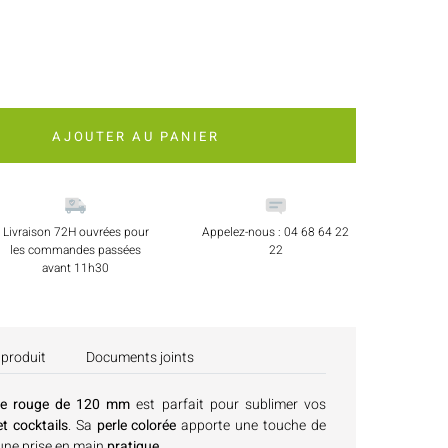
AJOUTER AU PANIER
Livraison 72H ouvrées pour
Appelez-nous : 04 68 64 22
les commandes passées
22
avant 11h30
 produit
Documents joints
rle rouge de 120 mm
est parfait pour sublimer vos
t cocktails
. Sa
perle colorée
apporte une touche de
une prise en main
pratique
.