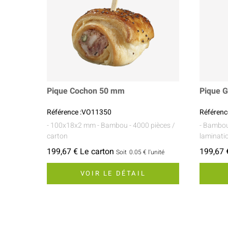
Pique Cochon 50 mm
Pique G
Référence :VO11350
Référen
- 100x18x2 mm
- Bambou
- 4000 pièces /
- Bambo
carton
laminati
199,67 € Le carton
199,67 
Soit
0.05 €
l'unité
VOIR LE DÉTAIL