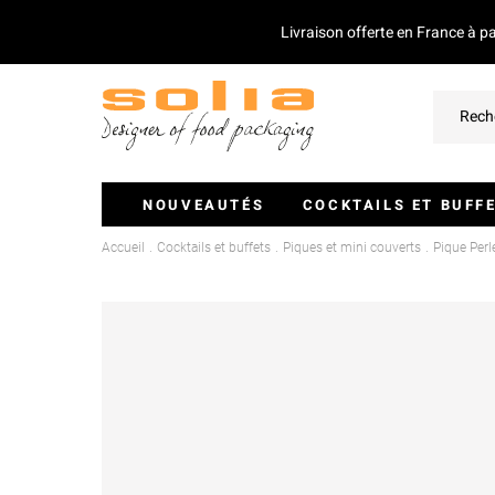
Livraison offerte en France à p
NOUVEAUTÉS
COCKTAILS ET BUFF
Accueil
Cocktails et buffets
Piques et mini couverts
Pique Per
Verrines Et Monoportions
Plateaux Traiteurs
Couvercles Pour Plateaux
Saladiers
Piques Et Mini Couverts