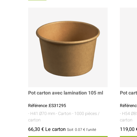
Coffrets À Partager
Pot carton avec lamination 105 ml
Pot car
Référence :ES31295
Référenc
- H41 Ø70 mm
- Carton
- 1000 pièces /
- H54 Ø
carton
carton
66,30 € Le carton
119,00 
Soit
0.07 €
l'unité