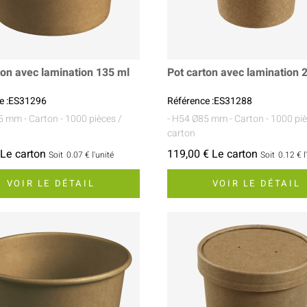
ton avec lamination 135 ml
Pot carton avec lamination 
e :ES31296
Référence :ES31288
75 mm
- Carton
- 1000 pièces /
- H54 Ø85 mm
- Carton
- 1000 piè
carton
 Le carton
119,00 € Le carton
Soit
0.07 €
l'unité
Soit
0.12 €
l
VOIR LE DÉTAIL
VOIR LE DÉTAIL