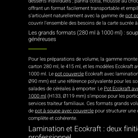
desserts individuels ; panna cotta, mousse au choc
offrant un format facilement transportable et empil
s'articulent naturellement avec la gamme de
pot p
couvrir l'ensemble des besoins de la carte sucrée à
Les grands formats (280 ml à 1000 ml) : soupe
généreuses
Pour les préparations de volume, la gamme monte 
carton 280 ml, le 415 ml, et les modèles Ecokraft a
1000 ml. Le
pot couvercle
Ecokraft avec lamination
Ø90 mm) est une référence polyvalente pour les so
salades de céréales à emporter. Le
Pot Ecokraft av
1000 ml
(H133, Ø119 mm) s'impose pour les porti
services traiteur familiaux. Ces formats grands v
de
pot à soupe avec couvercle
pour structurer une 
complète et cohérente.
Lamination et Ecokraft : deux fini
professionnel