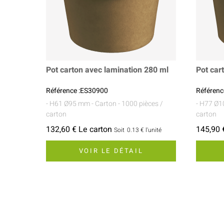
Pot carton avec lamination 280 ml
Pot car
Référence :ES30900
Référenc
- H61 Ø95 mm
- Carton
- 1000 pièces /
- H77 Ø
carton
carton
132,60 € Le carton
145,90 
Soit
0.13 €
l'unité
VOIR LE DÉTAIL