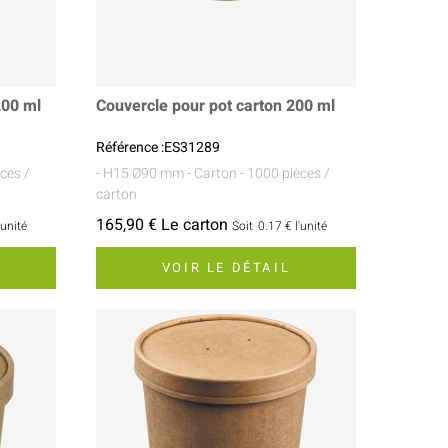
200 ml
Couvercle pour pot carton 200 ml
Référence :ES31289
ces /
- H15 Ø90 mm
- Carton
- 1000 pièces /
carton
165,90 € Le carton
'unité
Soit
0.17 €
l'unité
VOIR LE DÉTAIL