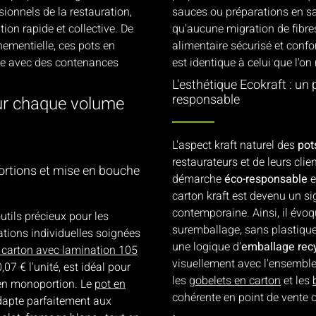
ionnels de la restauration,
sauces ou préparations en sa
tion rapide et collective. De
qu'aucune migration de fibres
nementielle, ces pots en
alimentaire sécurisé et conf
ice avec des contenances
est identique à celui que l'on
L'esthétique Ecokraft : u
responsable
ur chaque volume
L'aspect kraft naturel des
pot
restaurateurs et de leurs clie
ortions et mise en bouche
démarche
éco-responsable
e
carton kraft est devenu un si
contemporaine. Ainsi, il évoque
tils précieux pour les
suremballage, sans plastique 
tions individuelles soignées
une logique d'
emballage rec
 carton avec lamination 105
visuellement avec l'ensemble
7 € l'unité, est idéal pour
les
gobelets en carton
et les
 en monoportion. Le
pot en
cohérente en point de vente o
apte parfaitement aux