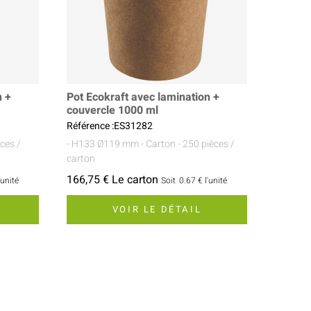
n +
Pot Ecokraft avec lamination +
couvercle 1000 ml
Référence :ES31282
èces /
- H133 Ø119 mm
- Carton
- 250 pièces /
carton
166,75 € Le carton
'unité
Soit
0.67 €
l'unité
VOIR LE DÉTAIL