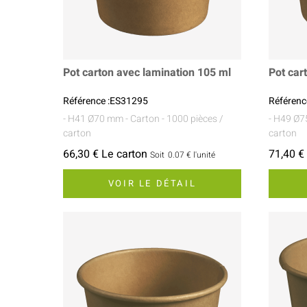
Pot carton avec lamination 105 ml
Pot car
Référence :ES31295
Référenc
- H41 Ø70 mm
- Carton
- 1000 pièces /
- H49 Ø
carton
carton
66,30 € Le carton
71,40 €
Soit
0.07 €
l'unité
VOIR LE DÉTAIL