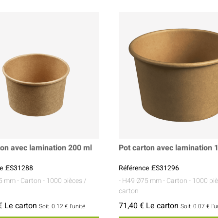
Sauces Et Condiments
Pâtisserie
Nappes Et Serviettes
Flacons Et Bouteilles
ton avec lamination 200 ml
Pot carton avec lamination 
e :ES31288
Référence :ES31296
85 mm
- Carton
- 1000 pièces /
- H49 Ø75 mm
- Carton
- 1000 piè
carton
€ Le carton
71,40 € Le carton
Soit
0.12 €
l'unité
Soit
0.07 €
l'u