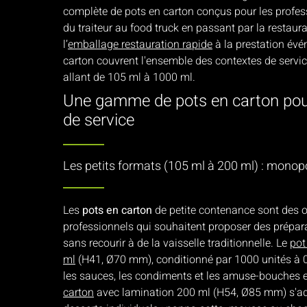
complète de pots en carton conçus pour les profess
du traiteur au food truck en passant par la restaura
l’
emballage restauration rapide
à la prestation évé
carton couvrent l'ensemble des contextes de serv
allant de 105 ml à 1000 ml.
Une gamme de pots en carton po
de service
Les petits formats (105 ml à 200 ml) : monop
Les
pots en carton
de petite contenance sont des ou
professionnels qui souhaitent proposer des prépara
sans recourir à de la vaisselle traditionnelle. Le
pot
ml
(H41, Ø70 mm), conditionné par 1000 unités à 0,0
les sauces, les condiments et les amuse-bouches
carton
avec lamination 200 ml (H54, Ø85 mm) s'ad