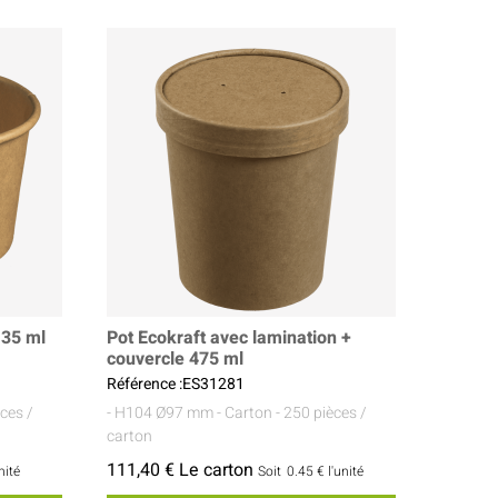
135 ml
Pot Ecokraft avec lamination +
couvercle 475 ml
Référence :ES31281
ces /
- H104 Ø97 mm
- Carton
- 250 pièces /
carton
111,40 € Le carton
nité
Soit
0.45 €
l'unité