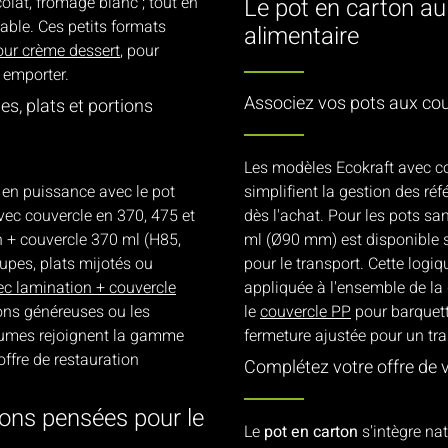
olat, fromage blanc ; tout en
Le pot en carton au
able. Ces petits formats
alimentaire
our crème dessert
, pour
 emporter.
Associez vos pots aux co
s, plats et portions
Les modèles Ecokraft avec co
en puissance avec le pot
simplifient la gestion des ré
vec couvercle en 370, 475 et
dès l'achat. Pour les pots sa
 + couvercle 370 ml (H85,
ml (Ø90 mm) est disponible 
upes, plats mijotés ou
pour le transport. Cette logi
ec lamination + couvercle
appliquée à l'ensemble de l
ons généreuses ou les
le
couvercle PP
pour barquett
olumes rejoignent la gamme
fermeture ajustée pour un tra
offre de restauration
Complétez votre offre de 
tions pensées pour le
Le
pot en carton
s'intègre na