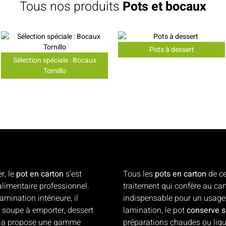
Tous nos produits
Pots et bocaux
Pots à dessert
Sélection spéciale : Bocaux
Tornillo
r, le
pot en carton
s'est
Tous les
pots en carton
de ce
imentaire professionnel.
traitement qui confère au ca
amination intérieure, il
indispensable pour un usage 
e soupe à emporter, dessert
lamination, le pot
conserve sa
Solia propose une gamme
préparations chaudes ou liqui