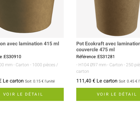
ton avec lamination 415 ml
Pot Ecokraft avec laminatio
couvercle 475 ml
e :ES30910
Référence :ES31281
100 mm
- Carton
- 1000 pièces /
- H104 Ø97 mm
- Carton
- 250 pi
carton
€ Le carton
111,40 € Le carton
Soit
0.15 €
l'unité
Soit
0.45 €
l
VOIR LE DÉTAIL
VOIR LE DÉTAIL