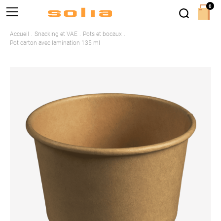
0
Accueil
Snacking et VAE
Pots et bocaux
Pot carton avec lamination 135 ml