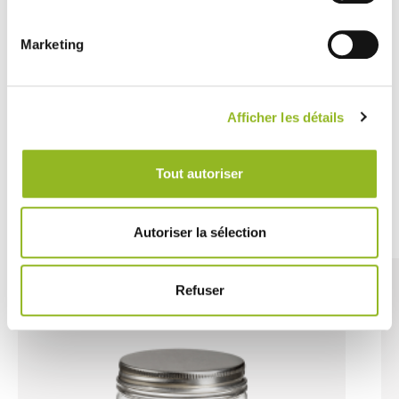
pot en carton ou
fibre de bambou
135 ml
Marketing
Référence :ES31298
- H8 Ø75 mm
- RPET
-
500 pièces / carton
44,60 € Le carton
Afficher les détails
Soit
0.09 €
l'unité
VOIR LE DÉTAIL
Tout autoriser
Découvrez aussi
Autoriser la sélection
Refuser