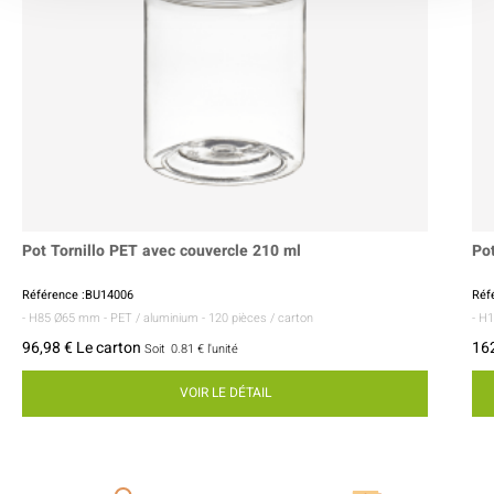
Pot Tornillo PET avec couvercle 210 ml
Pot
Référence :BU14006
Réf
- H85 Ø65 mm
- PET / aluminium
- 120 pièces / carton
- H
96,98 € Le carton
162
Soit
0.81 €
l'unité
VOIR LE DÉTAIL