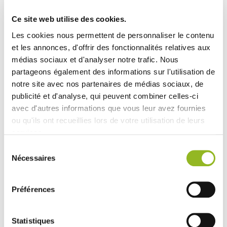
Veuillez noter que le couvercle en RPET transparent
ES31298 est vendu séparément pour compléter
Ce site web utilise des cookies.
l'étanchéité de ce pot.
Les cookies nous permettent de personnaliser le contenu
et les annonces, d'offrir des fonctionnalités relatives aux
Ce pot est également disponible en fibre de bambou.
médias sociaux et d'analyser notre trafic. Nous
Disponible en formats de 105 ml et 135 ml, il s'adapte à
partageons également des informations sur l'utilisation de
vos besoins spécifiques en matière de contenance.
notre site avec nos partenaires de médias sociaux, de
publicité et d'analyse, qui peuvent combiner celles-ci
avec d'autres informations que vous leur avez fournies
ou qu'ils ont recueillies lors de votre utilisation de leurs
Produits associés
services.
Sélection
Nécessaires
du
consentement
Préférences
Statistiques
Couvercle pour