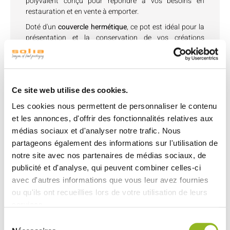
polyvalent conçu pour répondre à vos besoins en
restauration et en vente à emporter.
Doté d'un
couvercle hermétique
, ce pot est idéal pour la
présentation et la conservation de vos créations
culinaires. Sa transparence vous permet de mettre en
valeur vos préparations tout en préservant leur fraîcheur
et leur saveur.
Disponible dans une gamme de tailles allant jusqu'à
Ce site web utilise des cookies.
1000 ml, ce pot s'adapte à une
variété d'utilisations
. Que
ce soit pour des
yaourts faits maison
, des
crèmes
Les cookies nous permettent de personnaliser le contenu
dessert
ou des
salades de fruits frais
, il offre une
et les annonces, d'offrir des fonctionnalités relatives aux
solution pratique et polyvalente.
médias sociaux et d'analyser notre trafic. Nous
Sa robustesse et sa durabilité en font un choix fiable
partageons également des informations sur l'utilisation de
pour une utilisation quotidienne dans votre
notre site avec nos partenaires de médias sociaux, de
établissement.
publicité et d'analyse, qui peuvent combiner celles-ci
Avec son design moderne et ses fonctionnalités
avec d'autres informations que vous leur avez fournies
avancées, le pot en PET Tornillo est un incontournable
ou qu'ils ont recueillies lors de votre utilisation de leurs
pour toute cuisine professionnelle.
services.
Sélection