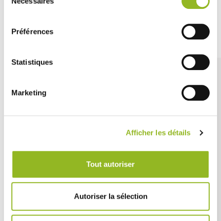
Nécessaires
du
consentement
Découvrez aussi
Préférences
Statistiques
Marketing
Afficher les détails
Tout autoriser
Autoriser la sélection