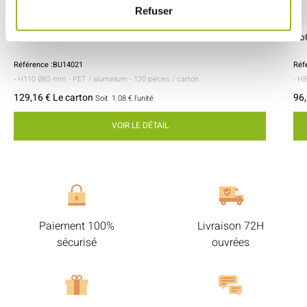
Refuser
Pot Tornillo PET avec couvercle 570 ml
Pot
Référence :BU14021
Réf
- H110 Ø85 mm
- PET / aluminium
- 120 pièces / carton
- H
129,16 € Le carton
96,
Soit
1.08 €
l'unité
VOIR LE DÉTAIL
Paiement 100%
Livraison 72H
sécurisé
ouvrées