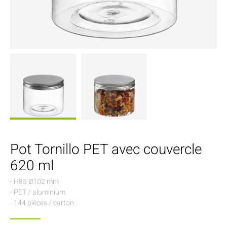
Pot Tornillo PET avec couvercle
620 ml
- H85 Ø102 mm
- PET / aluminium
- 144 pièces / carton