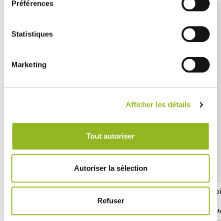
Préférences
Statistiques
Marketing
Afficher les détails
Tout autoriser
Autoriser la sélection
Boîte Burger District 115x115x70 mm
Bo
Refuser
Référence :ES30201
Réf