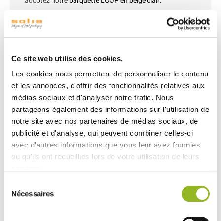
adoptez notre
barquette LOOP en beige clair
.
Pensée pour les restaurateurs soucieux de
l'environnement, cette
barquette beige clair réutilisable
incarne à la fois style et durabilité.
Son design raffiné et sa teinte claire apportent une
Ce site web utilise des cookies.
touche de sophistication à votre service de frites, tout en
assurant leur fraîcheur grâce à un ingénieux système de
Les cookies nous permettent de personnaliser le contenu
drainage.
et les annonces, d'offrir des fonctionnalités relatives aux
Polyvalente
, elle se prête également à la présentation
médias sociaux et d'analyser notre trafic. Nous
d'autres snacks, offrant ainsi une expérience gustative
partageons également des informations sur l'utilisation de
complète à vos clients. Associée à d'autres produits de la
notre site avec nos partenaires de médias sociaux, de
gamme LOOP, elle crée une harmonie visuelle et un
publicité et d'analyse, qui peuvent combiner celles-ci
impact écologique positif sur votre établissement.
avec d'autres informations que vous leur avez fournies
ou qu'ils ont recueillies lors de votre utilisation de leurs
services.
Sélection
Nécessaires
Découvrez aussi
du
consentement