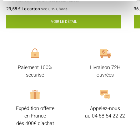
- 115x115x70 mm
- Carton
- 200 pièces / carton
- 1
29,58 € Le carton
36,
Soit
0.15 €
l'unité
VOIR LE DÉTAIL
Paiement 100%
Livraison 72H
sécurisé
ouvrées
Expédition offerte
Appelez-nous
en France
au
04 68 64 22 22
dès 400€ d’achat