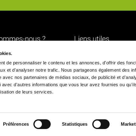
sommes-nous ?
Liens utiles
Livraison
okies.
urs
Mentions légales
t de personnaliser le contenu et les annonces, d'offrir des fonct
ture
Conditions générales de vente
ux et d'analyser notre trafic. Nous partageons également des in
site avec nos partenaires de médias sociaux, de publicité et d'anal
Paiement sécurisé
 avec d'autres informations que vous leur avez fournies ou qu'il
ique
Politique de confidentialité
ilisation de leurs services.
chés
Déclaration d'accessibilité
ns
Politique de cookies
Nous contacter
Préférences
Statistiques
Market