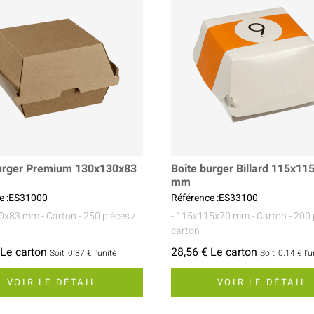
burger Premium 130x130x83
Boîte burger Billard 115x11
mm
e :ES31000
Référence :ES33100
30x83 mm
- Carton
- 250 pièces /
- 115x115x70 mm
- Carton
- 200 
carton
 Le carton
28,56 € Le carton
Soit
0.37 €
l'unité
Soit
0.14 €
l'u
VOIR LE DÉTAIL
VOIR LE DÉTAIL