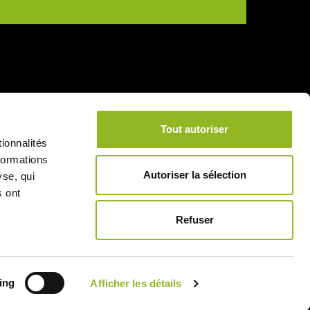
Tout autoriser
ionnalités
formations
Autoriser la sélection
yse, qui
s ont
Refuser
4.45
ing
Afficher les détails
/5 (16 avis)
★★★★★