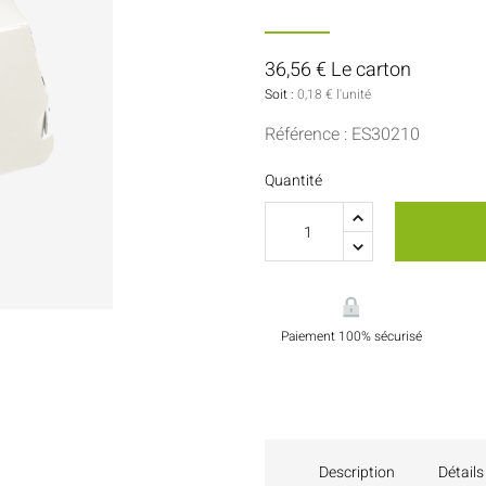
Sauces Et Condiments
Pâtisserie
Nappes Et Serviettes
36,56 € Le carton
Soit :
0,18 € l'unité
Flacons Et Bouteilles
Référence : ES30210
Quantité
Paiement 100% sécurisé
Description
Détails