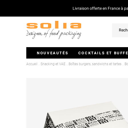
Livraison offerte en France à p
NOUVEAUTÉS
COCKTAILS ET BUFF
Accueil
Snacking et VAE
Boîtes burgers, sandwichs et tartes
Bo
Verrines Et Monoportions
Plateaux Traiteurs
Couvercles Pour Plateaux
Saladiers
Piques Et Mini Couverts