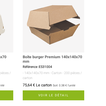
5x70
Boîte burger Premium 140x140x70
mm
Référence :ES31004
pièces /
- 140x140x70 mm
- Carton
- 200 pièces /
carton
75,64 € Le carton
nité
Soit
0.38 €
l'unité
VOIR LE DÉTAIL