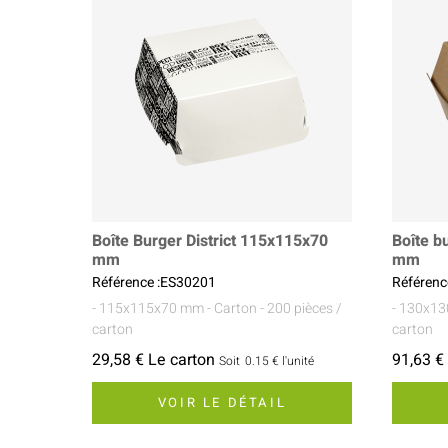
Boîte Burger District 115x115x70
Boîte 
mm
mm
Référence :ES30201
Référenc
- 115x115x70 mm
- Carton
- 200 pièces /
- 130x1
carton
carton
29,58 € Le carton
91,63 €
Soit
0.15 €
l'unité
VOIR LE DÉTAIL