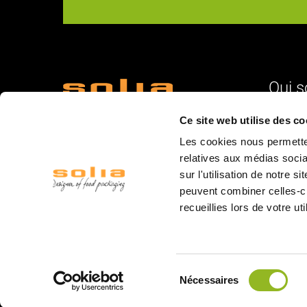
Qui 
18 Rue du Romani
L'identité
Ce site web utilise des co
66600 Rivesaltes
Nos vale
Les cookies nous permetten
La struc
relatives aux médias socia
sur l'utilisation de notre 
L'équipe
peuvent combiner celles-ci
La logist
recueillies lors de votre ut
Les mar
Les salo
© 2020 Solia
Sélection
Nécessaires
du
consentement