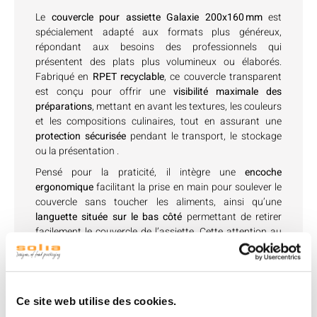
Le
couvercle pour assiette Galaxie 200x160 mm
est
spécialement adapté aux formats plus généreux,
répondant aux besoins des professionnels qui
présentent des plats plus volumineux ou élaborés.
Fabriqué en
RPET recyclable
, ce couvercle transparent
est conçu pour offrir une
visibilité maximale des
préparations
, mettant en avant les textures, les couleurs
et les compositions culinaires, tout en assurant une
protection sécurisée
pendant le transport, le stockage
ou la présentation
.
Pensé pour la praticité, il intègre une
encoche
ergonomique
facilitant la prise en main pour soulever le
couvercle sans toucher les aliments, ainsi qu’une
languette située sur le bas côté
permettant de retirer
facilement le couvercle de l’assiette. Cette attention au
détail simplifie le service des plats lors de buffets, de
commandes à emporter ou de présentations en vitrine.
Le
design équilibré
de ce couvercle permet non
Ce site web utilise des cookies.
seulement de sécuriser le contenu, mais aussi de