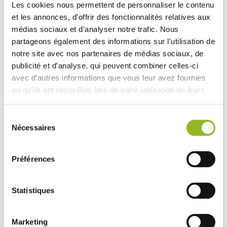
valoriser visuellement chaque création culinaire.
Les cookies nous permettent de personnaliser le contenu
et les annonces, d'offrir des fonctionnalités relatives aux
médias sociaux et d'analyser notre trafic. Nous
partageons également des informations sur l'utilisation de
Produits associés
notre site avec nos partenaires de médias sociaux, de
publicité et d'analyse, qui peuvent combiner celles-ci
avec d'autres informations que vous leur avez fournies
ou qu'ils ont recueillies lors de votre utilisation de leurs
services.
Sélection
Nécessaires
du
consentement
Préférences
Assiette Galaxie ovale
Assiette Galaxie ovale
220x160x22 blanche
noire avec lamination
220x160x22 mm
Statistiques
Référence :VF44011
Référence :VF44013
- 220x160x22 mm
- Pulpe de
- 220x160x22 mm
- Pulpe de
canne
- 200 pièces / carton
canne
- 200 pièces / carton
Marketing
61,64 € Le carton
Soit
0.31