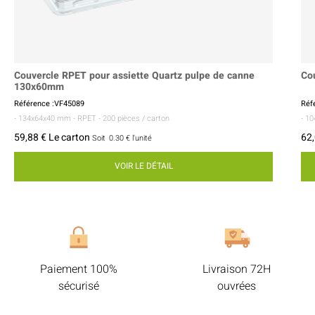
Couvercle RPET pour assiette Quartz pulpe de canne
Co
130x60mm
Référence :VF45089
Réf
- 134x64x40 mm
- RPET
- 200 pièces / carton
- 1
59,88 € Le carton
62,
Soit
0.30 €
l'unité
VOIR LE DÉTAIL
Paiement 100%
Livraison 72H
sécurisé
ouvrées