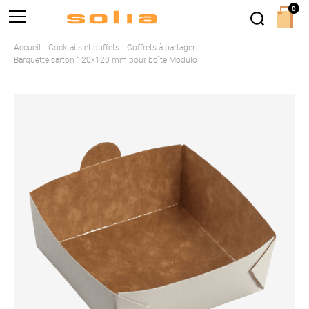
0
Accueil
Cocktails et buffets
Coffrets à partager
Barquette carton 120x120 mm pour boîte Modulo