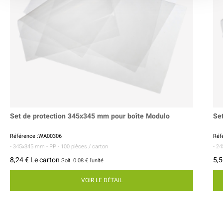
Set de protection 345x345 mm pour boîte Modulo
Se
Référence :WA00306
Réf
- 345x345 mm
- PP
- 100 pièces / carton
- 2
8,24 € Le carton
5,5
Soit
0.08 €
l'unité
VOIR LE DÉTAIL