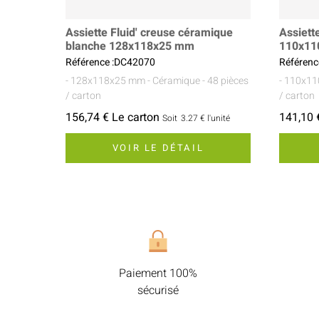
Assiette Fluid' creuse céramique
Assiett
blanche 128x118x25 mm
110x11
Référence :DC42070
Référenc
- 128x118x25 mm
- Céramique
- 48 pièces
- 110x1
/ carton
/ carton
156,74 € Le carton
141,10 
Soit
3.27 €
l'unité
VOIR LE DÉTAIL
Paiement 100%
sécurisé