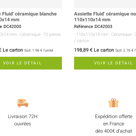
e Fluid' céramique blanche
Assiette Fluid' céramique no
0x14 mm
110x110x14 mm
e :DC42000
Référence :DC42003
10x14 mm
- Céramique
- 72 pièces
- 110x110x14 mm
- Céramique
- 
/ carton
€ Le carton
198,89 € Le carton
Soit
1.96 €
l'unité
Soit
2.76 €
l
VOIR LE DÉTAIL
VOIR LE DÉTAIL
Livraison 72H
Expédition offerte
ouvrées
en France
dès 400€ d’achat