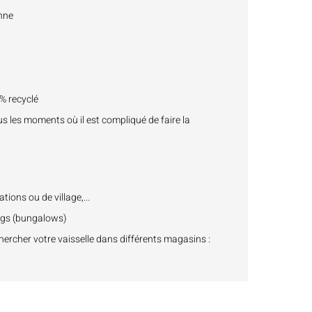
anne
0% recyclé
us les moments où il est compliqué de faire la
tions ou de village,...
ngs (bungalows)
ercher votre vaisselle dans différents magasins :