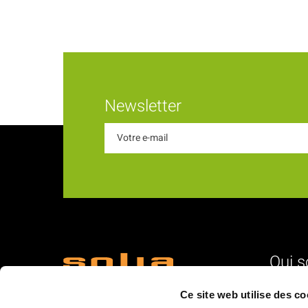
Newsletter
Qui 
18 Rue du Romani
L'identité
Ce site web utilise des co
66600 Rivesaltes