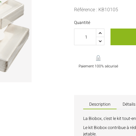
Sauces Et Condiments
Pâtisserie
Référence : KB10105
Nappes Et Serviettes
Quantité
Flacons Et Bouteilles
Paiement 100% sécurisé
Description
Détails
La Biobox, c'est le kit tout-
Le kit Biobox contribue à ré
jetable.