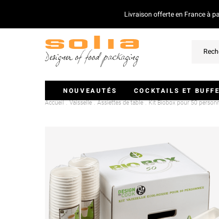
Livraison offerte en France à p
NOUVEAUTÉS
COCKTAILS ET BUFF
Accueil
Vaisselle
Assiettes de table
Kit Biobox pour 50 person
Verrines Et Monoportions
Plateaux Traiteurs
Couvercles Pour Plateaux
Saladiers
Piques Et Mini Couverts