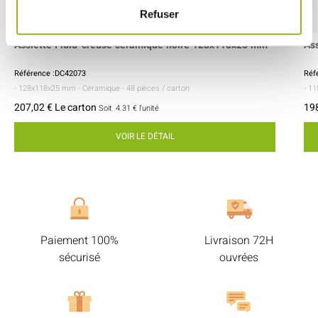
Refuser
Assiette Fluid' creuse céramique noire 128x118x25 mm
As
Référence :DC42073
Réf
- 128x118x25 mm
- Céramique
- 48 pièces / carton
- 1
207,02 € Le carton
198
Soit
4.31 €
l'unité
VOIR LE DÉTAIL
Paiement 100%
Livraison 72H
sécurisé
ouvrées