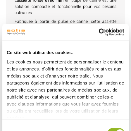
L'
assiette ronde ø180 mm
en pulpe de canne est une
solution compacte et fonctionnelle pour vos besoins
culinaires.
Fabriquée à partir de pulpe de canne, cette assiette
jetable offre une simplicité appréciée pour diverses
occasions.
Avec sa surface lisse et son design discret, elle s'adapte
harmonieusement à toute table, ajoutant une touche de
Ce site web utilise des cookies.
praticité à vos repas.
Les cookies nous permettent de personnaliser le contenu
Sa taille ø180 mm la rend parfaite pour des
portions
et les annonces, d'offrir des fonctionnalités relatives aux
individuelles
, idéale pour les événements où l'espace de
table est limité.
médias sociaux et d'analyser notre trafic. Nous
partageons également des informations sur l'utilisation de
Résistante aux températures de -18°C à +200°C, elle
notre site avec nos partenaires de médias sociaux, de
peut être utilisée pour réchauffer des aliments au four
ou au micro-ondes si nécessaire.
publicité et d'analyse, qui peuvent combiner celles-ci
avec d'autres informations que vous leur avez fournies
À usage unique, elle simplifie le nettoyage après usage,
ou qu'ils ont recueillies lors de votre utilisation de leurs
offrant une solution pratique et peu encombrante pour
vos besoins.
services.
Sélection