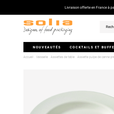
Livraison offerte en France à p
NOUVEAUTÉS
COCKTAILS ET BUFF
Accueil
Vaisselle
Assiettes de table
Assiette pulpe de canne
Verrines Et Monoportions
Plateaux Traiteurs
Couvercles Pour Plateaux
Saladiers
Piques Et Mini Couverts