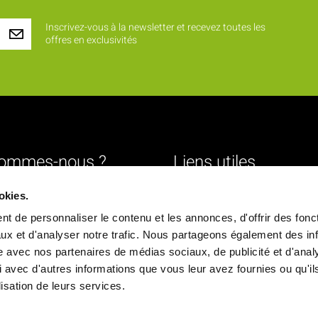
Inscrivez-vous à la newsletter et recevez toutes les
offres en exclusivités
sommes-nous ?
Liens utiles
Livraison
okies.
urs
Mentions légales
t de personnaliser le contenu et les annonces, d'offrir des fonct
ture
Conditions générales de vente
ux et d'analyser notre trafic. Nous partageons également des in
site avec nos partenaires de médias sociaux, de publicité et d'anal
Paiement sécurisé
 avec d'autres informations que vous leur avez fournies ou qu'il
ique
Politique de confidentialité
ilisation de leurs services.
chés
Déclaration d'accessibilité