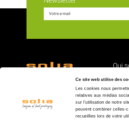
Newsletter
Qui 
18 Rue du Romani
L'identité
Ce site web utilise des co
66600 Rivesaltes
Nos vale
Les cookies nous permetten
La struc
relatives aux médias socia
sur l'utilisation de notre 
L'équipe
peuvent combiner celles-ci
La logist
recueillies lors de votre ut
Les mar