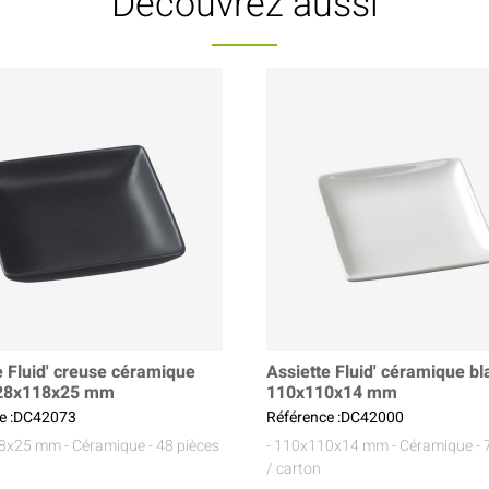
Découvrez aussi
e Fluid' creuse céramique
Assiette Fluid' céramique b
128x118x25 mm
110x110x14 mm
e :DC42073
Référence :DC42000
18x25 mm
- Céramique
- 48 pièces
- 110x110x14 mm
- Céramique
- 
/ carton