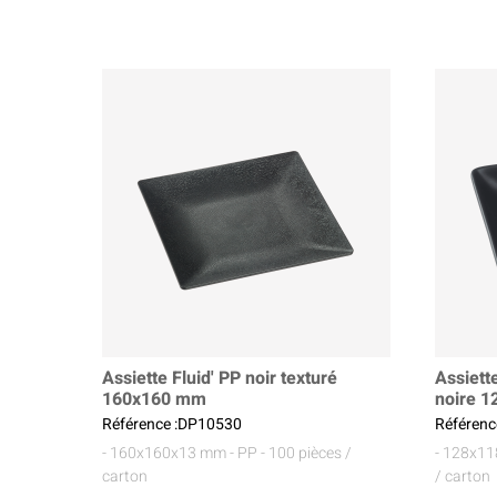
Assiette Fluid' PP noir texturé
Assiett
160x160 mm
noire 
Référence :DP10530
Référenc
- 160x160x13 mm
- PP
- 100 pièces /
- 128x1
carton
/ carton