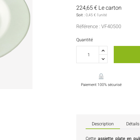
Sauces Et Condiments
Pâtisserie
224,65 € Le carton
Soit :
0,45 € l'unité
Nappes Et Serviettes
Référence : VF40500
Flacons Et Bouteilles
Quantité
Paiement 100% sécurisé
Description
Détails
Cette
assiette plate en 