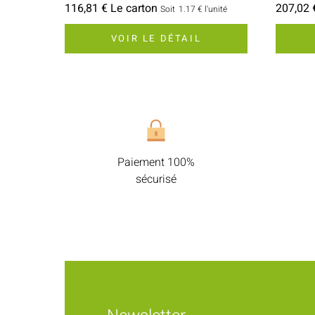
116,81 € Le carton
207,02 
Soit
1.17 €
l'unité
VOIR LE DÉTAIL
Paiement 100%
sécurisé