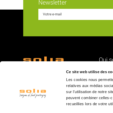
Newsletter
Qui 
18 Rue du Romani
L'identité
Ce site web utilise des co
66600 Rivesaltes
Nos vale
Les cookies nous permetten
La struc
relatives aux médias socia
sur l'utilisation de notre 
L'équipe
peuvent combiner celles-ci
La logist
recueillies lors de votre ut
Les mar