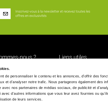
Inscrivez-vous à la newsletter et recevez toutes les
offres en exclusivités
sommes-nous ?
Liens utiles
Livraison
okies.
urs
Mentions légales
t de personnaliser le contenu et les annonces, d'offrir des fonct
ture
Conditions générales de vente
ux et d'analyser notre trafic. Nous partageons également des in
site avec nos partenaires de médias sociaux, de publicité et d'anal
Paiement sécurisé
 avec d'autres informations que vous leur avez fournies ou qu'il
ique
Politique de confidentialité
ilisation de leurs services.
chés
Déclaration d'accessibilité