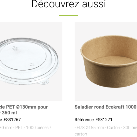
Découvrez aussi
cle PET Ø130mm pour
Saladier rond Ecokraft 1000
r 360 ml
e :ES31267
Référence :ES31271
130 mm
- PET
- 1000 pièces /
- H78 Ø155 mm
- Carton
- 300 pi
carton