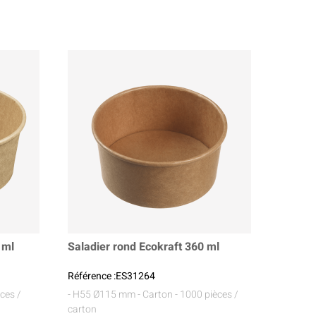
 ml
Saladier rond Ecokraft 360 ml
Référence :ES31264
èces /
- H55 Ø115 mm
- Carton
- 1000 pièces /
carton