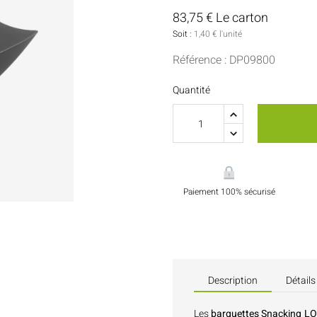
Sauces Et Condiments
Pâtisserie
83,75 € Le carton
Soit :
1,40 € l'unité
Nappes Et Serviettes
Référence : DP09800
Flacons Et Bouteilles
Quantité
Paiement 100% sécurisé
Description
Détails
Les
barquettes Snacking LO