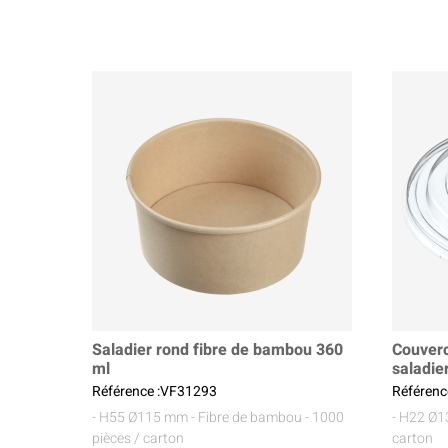
Saladier rond fibre de bambou 360
Couver
ml
saladie
Référence :VF31293
Référenc
- H55 Ø115 mm
- Fibre de bambou
- 1000
- H22 Ø
pièces / carton
carton