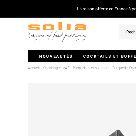
Livraison offerte en France à p
NOUVEAUTÉS
COCKTAILS ET BUFF
Accueil
Snacking et VAE
Barquettes et saladiers
Barquette Sna
Verrines Et Monoportions
Plateaux Traiteurs
Couvercles Pour Plateaux
Saladiers
Piques Et Mini Couverts