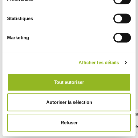
Statistiques
Marketing
Afficher les détails
Tout autoriser
Autoriser la sélection
Barquette à frites Ecokraft 133x92x40 mm
Ba
Refuser
Référence :ES31261
Réf
- 133x92x40 mm
- Carton
- 1200 pièces / carton
- 1