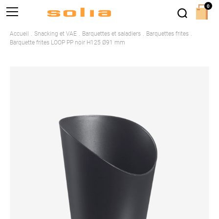
0
Accueil
Snacking et VAE
Barquettes et saladiers
Barquettes frites
Barquette frites LOOP PP noir H125 Ø91 mm