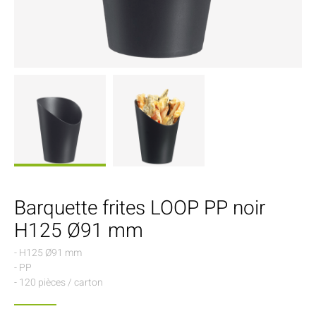
Barquette frites LOOP PP noir
H125 Ø91 mm
- H125 Ø91 mm
- PP
- 120 pièces / carton