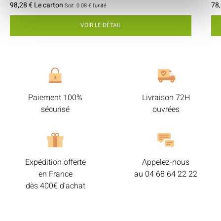
98,28 € Le carton
78,
Soit
0.08 €
l'unité
VOIR LE DÉTAIL
Paiement 100%
Livraison 72H
sécurisé
ouvrées
Expédition offerte
Appelez-nous
en France
au
04 68 64 22 22
dès 400€ d’achat