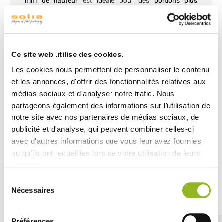
mm de hauteur
est idéale pour des
portions plus
grandes et généreuses
. En PP noir, elle combine solidité,
réutilisabilité et esthétique, offrant une solution parfaite
pour les restaurateurs et les services à emporter qui
souhaitent allier qualité et présentation.
Ce site web utilise des cookies.
Sa forme ergonomique permet une
prise en main facile
et assure une présentation soignée de vos frites ou
Les cookies nous permettent de personnaliser le contenu
autres plats en portion individuelle. Cette barquette est
et les annonces, d'offrir des fonctionnalités relatives aux
non seulement adaptée à une utilisation professionnelle
médias sociaux et d'analyser notre trafic. Nous
mais aussi facile à nettoyer grâce à sa
compatibilité
partageons également des informations sur l'utilisation de
avec le lave-vaisselle
. Elle fait partie de la gamme LOOP,
notre site avec nos partenaires de médias sociaux, de
un choix parfait pour ceux qui privilégient des solutions
durables et harmonieuses.
publicité et d'analyse, qui peuvent combiner celles-ci
avec d'autres informations que vous leur avez fournies
ou qu'ils ont recueillies lors de votre utilisation de leurs
services.
Sélection
Découvrez aussi
Nécessaires
du
consentement
Préférences