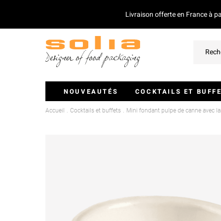
Livraison offerte en France à p
NOUVEAUTÉS
COCKTAILS ET BUFF
Accueil
Cocktails et buffets
Mini fondant pulpe de canne avec l
Verrines Et Monoportions
Plateaux Traiteurs
Couvercles Pour Plateaux
Saladiers
Piques Et Mini Couverts