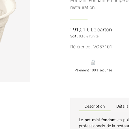
Pot Mini Fondant en pulpe de
Sauces Et Condiments
Pâtisserie
restauration.
Nappes Et Serviettes
Flacons Et Bouteilles
191,01 € Le carton
Soit :
0,16 € l'unité
Référence : VO57101
Paiement 100% sécurisé
Description
Détails
Le
pot mini fondant
en pul
professionnels de la restau