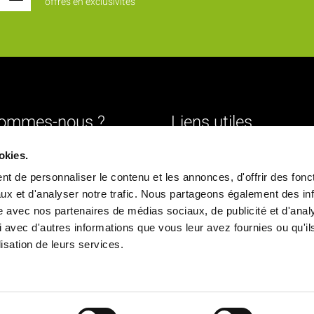
offres en exclusivités
sommes-nous ?
Liens utiles
Livraison
okies.
urs
Mentions légales
t de personnaliser le contenu et les annonces, d'offrir des fonct
ture
Conditions générales de vente
ux et d'analyser notre trafic. Nous partageons également des in
site avec nos partenaires de médias sociaux, de publicité et d'anal
Paiement sécurisé
 avec d'autres informations que vous leur avez fournies ou qu'il
ique
Politique de confidentialité
ilisation de leurs services.
chés
Déclaration d'accessibilité
ns
Politique de cookies
Nous contacter