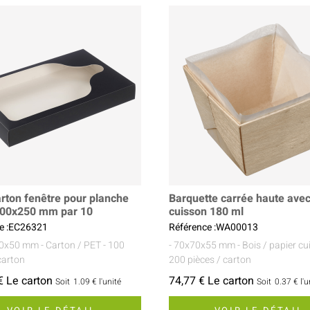
arton fenêtre pour planche
Barquette carrée haute avec
400x250 mm par 10
cuisson 180 ml
e :EC26321
Référence :WA00013
50x50 mm
- Carton / PET
- 100
- 70x70x55 mm
- Bois / papier c
carton
200 pièces / carton
€ Le carton
74,77 € Le carton
Soit
1.09 €
l'unité
Soit
0.37 €
l'u