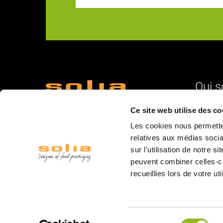
Qui 
18 Rue du Romani
L'identité
Ce site web utilise des co
66600 Rivesaltes
Nos vale
Les cookies nous permetten
La struc
relatives aux médias socia
sur l'utilisation de notre 
L'équipe
peuvent combiner celles-ci
La logist
recueillies lors de votre ut
Les mar
Les salo
© 2020 Solia
Sélection