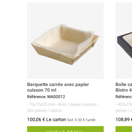
Barquette carrée avec papier
Boîte c
cuisson 70 ml
Bistro 
Référence :WA00012
Référenc
- 70x70x20 mm
- Bois / papier cuisson
-
- 402x2
300 pièces / carton
pièces / 
100,06 € Le carton
108,89 
Soit
0.33 €
l'unité