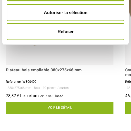
Autoriser la sélection
Refuser
Plateau bois empilable 380x275x66 mm
Co
m
Référence :WB00400
Réf
- 380x275x66 mm
- Bois
- 10 pièces / carton
- 3
78,37 € Le carton
46,
Soit
7.84 €
l'unité
VOIR LE DÉTAIL