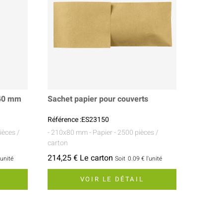
140 mm
Sachet papier pour couverts
Référence :ES23150
ièces /
- 210x80 mm
- Papier
- 2500 pièces /
carton
214,25 € Le carton
'unité
Soit
0.09 €
l'unité
VOIR LE DÉTAIL