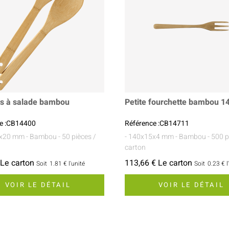
s à salade bambou
Petite fourchette bambou 
e :CB14400
Référence :CB14711
2x20 mm
- Bambou
- 50 pièces /
- 140x15x4 mm
- Bambou
- 500 p
carton
 Le carton
113,66 € Le carton
Soit
1.81 €
l'unité
Soit
0.23 €
l
VOIR LE DÉTAIL
VOIR LE DÉTAIL