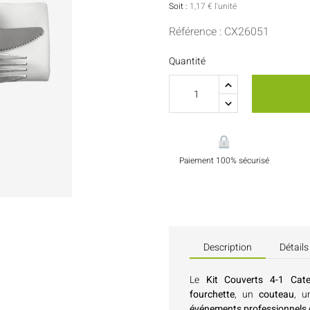
Sauces Et Condiments
Pâtisserie
Soit :
1,17 € l'unité
Référence : CX26051
Nappes Et Serviettes
Quantité
Flacons Et Bouteilles
Paiement 100% sécurisé
Description
Détails
Le
Kit Couverts 4-1 Cate
fourchette
, un
couteau
, 
événements professionnels