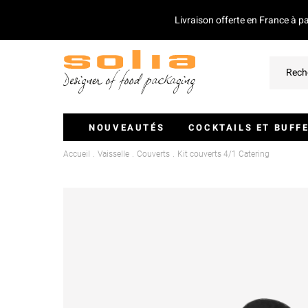
Livraison offerte en France à p
NOUVEAUTÉS
COCKTAILS ET BUFF
Accueil
Vaisselle
Couverts
Kit couverts 4/1 Catering
Verrines Et Monoportions
Plateaux Traiteurs
Couvercles Pour Plateaux
Saladiers
Piques Et Mini Couverts