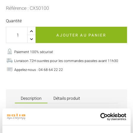
Référence : CX50100
Quantité
AJOUTER AU PANIER
Paiement 100% sécurisé
Livraison 72H ouvrées pour les commandes passées avant 11h30
Appelez-nous : 04 68 64 22 22
Description
Détails produit
Découvrez notre
couteau en inox léger
, une solution
réutilisable idéale pour toutes vos occasions.
Conçu pour allier durabilité et légèreté, ce couteau offre