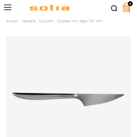
0
Accueil
Vaisselle
Couverts
Couteau inox léger 181 mm