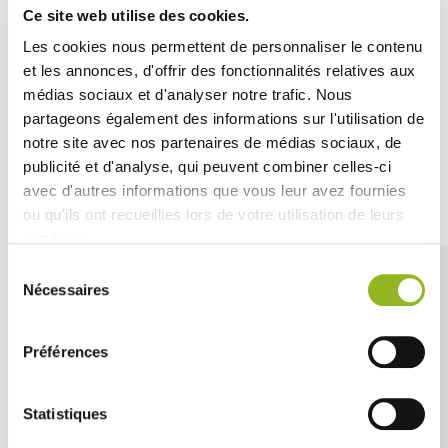
une prise en main confortable et efficace.
Ce site web utilise des cookies.
Parfait pour une utilisation quotidienne ou pour des
Les cookies nous permettent de personnaliser le contenu
événements spéciaux, il complète harmonieusement
et les annonces, d'offrir des fonctionnalités relatives aux
votre vaisselle avec son design élégant et fonctionnel.
médias sociaux et d'analyser notre trafic. Nous
partageons également des informations sur l'utilisation de
notre site avec nos partenaires de médias sociaux, de
publicité et d'analyse, qui peuvent combiner celles-ci
Découvrez aussi
avec d'autres informations que vous leur avez fournies
ou qu'ils ont recueillies lors de votre utilisation de leurs
services.
Sélection
Nécessaires
du
consentement
Préférences
Statistiques