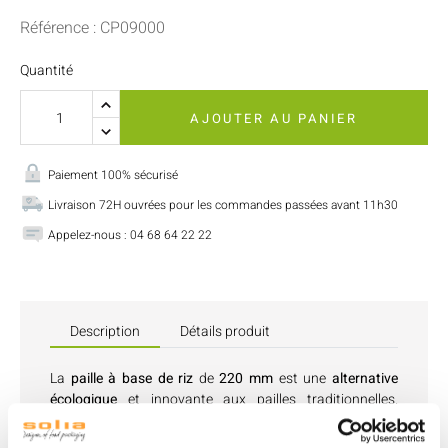
Référence : CP09000
Quantité
AJOUTER AU PANIER
Paiement 100% sécurisé
Livraison 72H ouvrées pour les commandes passées avant 11h30
Appelez-nous : 04 68 64 22 22
Description
Détails produit
La
paille à base de riz
de
220 mm
est une
alternative
écologique
et innovante aux pailles traditionnelles.
Fabriquée à partir de
riz
et d'autres matériaux naturels,
cette paille est totalement
biodégradable
et