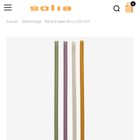
0
Accueil
Déstockage
Paille à base de riz 220 mm