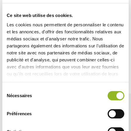
compostable
, offrant ainsi une solution respectueuse de
l'environnement pour vos événements, restaurants et
Ce site web utilise des cookies.
services de boissons.
Les cookies nous permettent de personnaliser le contenu
Elle présente une
bonne
résistance
, même dans les
boissons froides
et peut être utilisée pour des
cocktails
,
et les annonces, d'offrir des fonctionnalités relatives aux
des
smoothies
ou des
boissons froides
sans altérer le
médias sociaux et d'analyser notre trafic. Nous
goût.
partageons également des informations sur l'utilisation de
notre site avec nos partenaires de médias sociaux, de
publicité et d'analyse, qui peuvent combiner celles-ci
avec d'autres informations que vous leur avez fournies
ou qu'ils ont recueillies lors de votre utilisation de leurs
Découvrez aussi
services.
Sélection
Nécessaires
du
consentement
Préférences