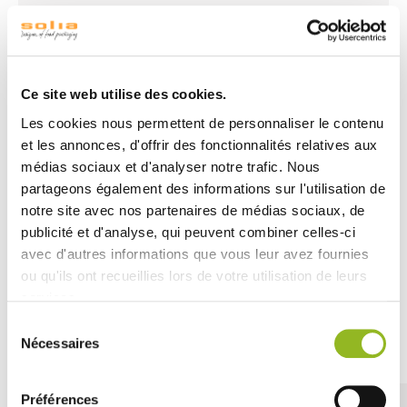
Son
motif pastèque coloré
et ses dimensions apportent
une touche visuelle originale à chaque présentation.
Fabriqué en
bambou et papier sans lamination
, il est
léger et pratique. Grâce à sa
résistance thermique de
Ce site web utilise des cookies.
−18 °C à +120 °C
, il peut être utilisé pour des
préparations froides ou chaudes.
Les cookies nous permettent de personnaliser le contenu
Vendu en
carton de 5000 pièces
, il est idéal pour les
et les annonces, d'offrir des fonctionnalités relatives aux
professionnels de la restauration.
médias sociaux et d'analyser notre trafic. Nous
partageons également des informations sur l'utilisation de
Le petit plus : il peut également être
planté dans une
glace ou un dessert
pour apporter une note
ludique et
notre site avec nos partenaires de médias sociaux, de
colorée
à vos créations sucrées.
publicité et d'analyse, qui peuvent combiner celles-ci
avec d'autres informations que vous leur avez fournies
ou qu'ils ont recueillies lors de votre utilisation de leurs
services.
Sélection
Découvrez aussi
Nécessaires
du
consentement
Préférences