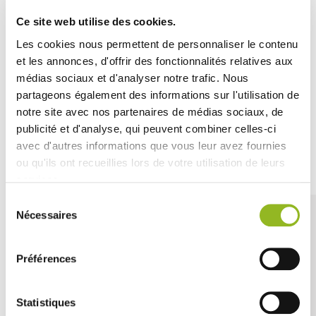
renforcée
pour garantir la sécurité pendant le transport.
Ce site web utilise des cookies.
Idéale pour les événements importants, la restauration
collective et le traiteur, elle assure une présentation
Les cookies nous permettent de personnaliser le contenu
soignée et une
conservation efficace
de vos
et les annonces, d'offrir des fonctionnalités relatives aux
préparations.
médias sociaux et d'analyser notre trafic. Nous
partageons également des informations sur l'utilisation de
notre site avec nos partenaires de médias sociaux, de
publicité et d'analyse, qui peuvent combiner celles-ci
avec d'autres informations que vous leur avez fournies
Découvrez aussi
ou qu'ils ont recueillies lors de votre utilisation de leurs
services.
Sélection
Nécessaires
du
consentement
Préférences
Statistiques