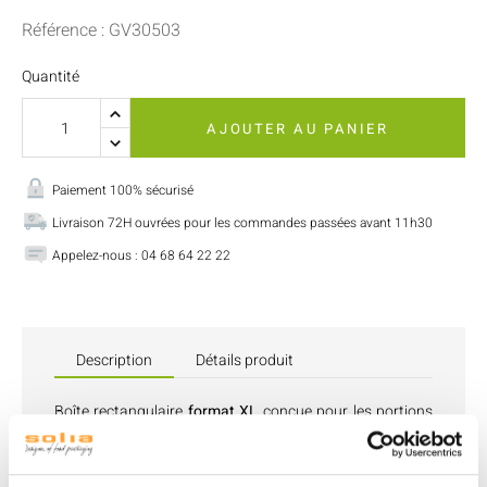
Référence : GV30503
Quantité
AJOUTER AU PANIER
Paiement 100% sécurisé
Livraison 72H ouvrées pour les commandes passées avant 11h30
Appelez-nous : 04 68 64 22 22
Description
Détails produit
Boîte rectangulaire
format XL
conçue pour les portions
généreuses ou les plats complets à partager.
Elle offre une
grande capacité
et une
résistance