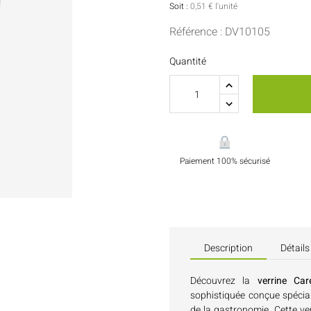
Sauces Et Condiments
Pâtisserie
Soit :
0,51 € l'unité
Référence : DV10105
Nappes Et Serviettes
Quantité
Flacons Et Bouteilles
Paiement 100% sécurisé
Description
Détails
Découvrez la
verrine Car
sophistiquée conçue spécial
de la gastronomie. Cette ve