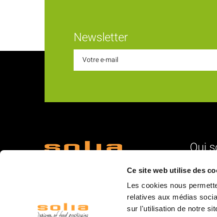
Newsletter
Qui 
18 Rue du Romani
L'identité
Ce site web utilise des co
66600 Rivesaltes
Nos vale
Les cookies nous permetten
La struc
relatives aux médias socia
sur l'utilisation de notre 
L'équipe