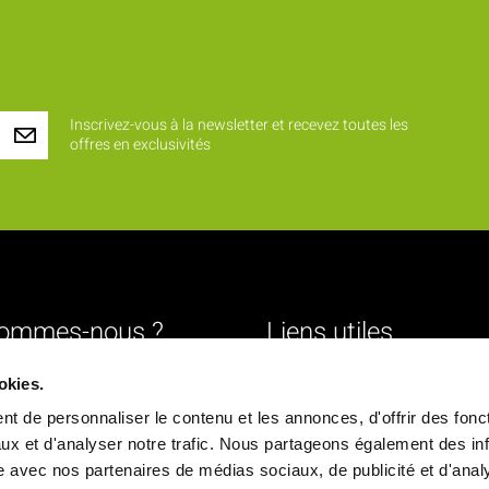
Inscrivez-vous à la newsletter et recevez toutes les
offres en exclusivités
sommes-nous ?
Liens utiles
Livraison
okies.
urs
Mentions légales
t de personnaliser le contenu et les annonces, d'offrir des fonct
ture
Conditions générales de vente
ux et d'analyser notre trafic. Nous partageons également des in
site avec nos partenaires de médias sociaux, de publicité et d'anal
Paiement sécurisé