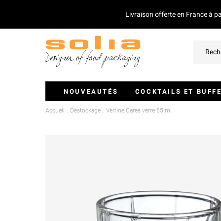
Livraison offerte en France à p
NOUVEAUTÉS
COCKTAILS ET BUFF
Accueil
Déstockage
Verrine Cares verre 65 ml
Verrines Et Monoportions
Plateaux Traiteurs
Couvercles Pour Plateaux
Saladiers
Piques Et Mini Couverts