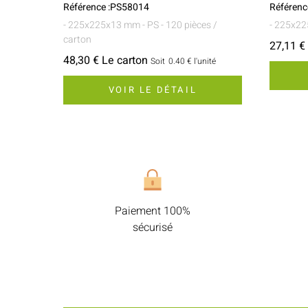
Référence :PS58014
Référenc
- 225x225x13 mm
- PS
- 120 pièces /
- 225x2
carton
27,11 €
48,30 € Le carton
Soit
0.40 €
l'unité
VOIR LE DÉTAIL
Paiement 100%
sécurisé