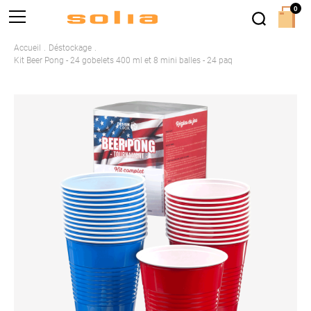
0
Accueil
Déstockage
Kit Beer Pong - 24 gobelets 400 ml et 8 mini balles - 24 paq