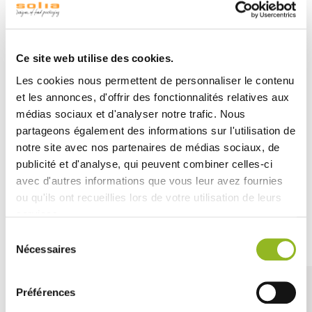
particulièrement appréciés pour les jeux lors de fêtes et
événements.
Fabriqués en plastique avec un intérieur blanc et une
généreuse capacité de 400 ml, ces gobelets sont conçus
Ce site web utilise des cookies.
pour des jeux comme le beer pong plutôt que pour la
Les cookies nous permettent de personnaliser le contenu
consommation de boissons.
et les annonces, d'offrir des fonctionnalités relatives aux
Leur réutilisation permet d'assurer des heures de
médias sociaux et d'analyser notre trafic. Nous
divertissement sans fin, et chaque ensemble est livré
partageons également des informations sur l'utilisation de
avec 8 mini balles pour une expérience de beer pong
complète.
notre site avec nos partenaires de médias sociaux, de
publicité et d'analyse, qui peuvent combiner celles-ci
avec d'autres informations que vous leur avez fournies
ou qu'ils ont recueillies lors de votre utilisation de leurs
services.
Découvrez aussi
Sélection
Nécessaires
du
consentement
Préférences