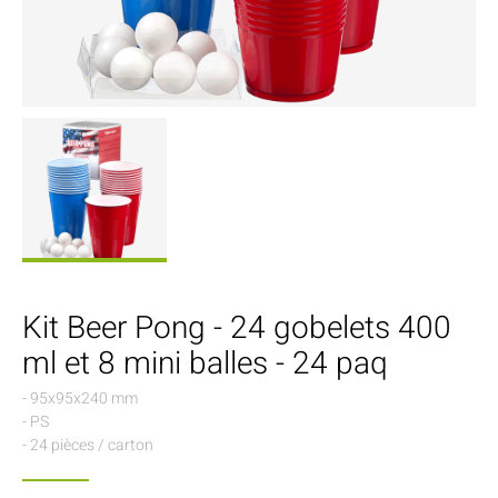
Kit Beer Pong - 24 gobelets 400
ml et 8 mini balles - 24 paq
- 95x95x240 mm
- PS
- 24 pièces / carton