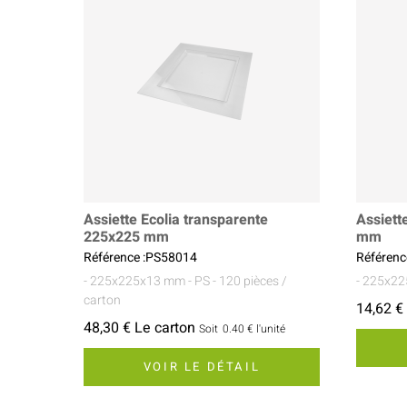
Assiette Ecolia transparente
Assiett
225x225 mm
mm
Référence :PS58014
Référenc
- 225x225x13 mm
- PS
- 120 pièces /
- 225x2
carton
14,62 €
48,30 € Le carton
Soit
0.40 €
l'unité
VOIR LE DÉTAIL