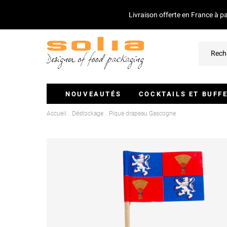
Livraison offerte en France à p
NOUVEAUTÉS
COCKTAILS ET BUFF
Accueil
Déstockage
Pique drapeau Gascogne
Verrines Et Monoportions
Plateaux Traiteurs
Couvercles Pour Plateaux
Saladiers
Piques Et Mini Couverts