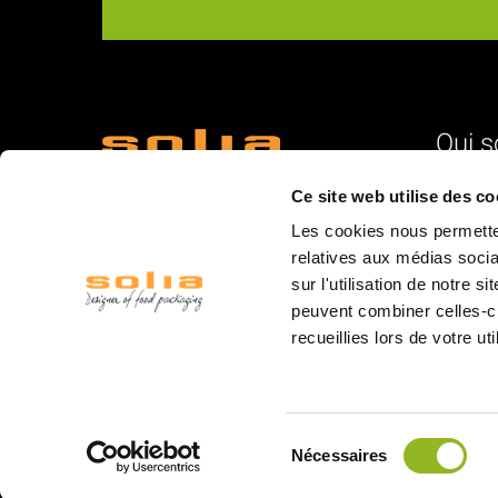
Qui 
18 Rue du Romani
L'identité
Ce site web utilise des co
66600 Rivesaltes
Nos vale
Les cookies nous permetten
La struc
relatives aux médias socia
sur l'utilisation de notre 
L'équipe
peuvent combiner celles-ci
La logist
recueillies lors de votre ut
Les mar
Les salo
© 2020 Solia
Sélection
Nécessaires
du
consentement