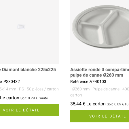
e Diamant blanche 225x225
Assiette ronde 3 compartim
pulpe de canne Ø260 mm
e :PS30432
Référence :VF40103
25x14 mm
- PS
- 50 pièces / carton
- Ø260 mm
- Pulpe de canne
- 400
carton
 Le carton
Soit
0.29 €
l'unité
35,44 € Le carton
Soit
0.09 €
l'u
VOIR LE DÉTAIL
VOIR LE DÉTAIL