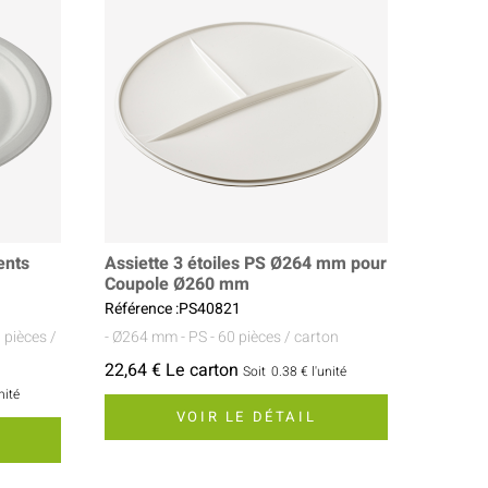
ents
Assiette 3 étoiles PS Ø264 mm pour
Coupole Ø260 mm
Référence :PS40821
 pièces /
- Ø264 mm
- PS
- 60 pièces / carton
22,64 € Le carton
Soit
0.38 €
l'unité
nité
VOIR LE DÉTAIL