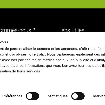
sommes-nous ?
Liens utiles
Livraison
okies.
urs
Mentions légales
t de personnaliser le contenu et les annonces, d'offrir des fonct
ture
Conditions générales de vente
ux et d'analyser notre trafic. Nous partageons également des in
site avec nos partenaires de médias sociaux, de publicité et d'anal
Paiement sécurisé
 avec d'autres informations que vous leur avez fournies ou qu'il
ique
Politique de confidentialité
ilisation de leurs services.
chés
Déclaration d'accessibilité
ns
Politique de cookies
Nous contacter
Préférences
Statistiques
Market