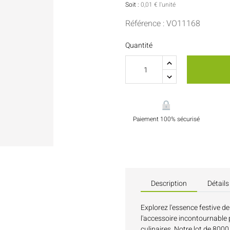
Sauces Et Condiments
Pâtisserie
Soit :
0,01 € l'unité
Référence : VO11168
Nappes Et Serviettes
Quantité
Flacons Et Bouteilles
Paiement 100% sécurisé
Description
Détails
Explorez l'essence festive d
l'accessoire incontournable
culinaires. Notre lot de 8000