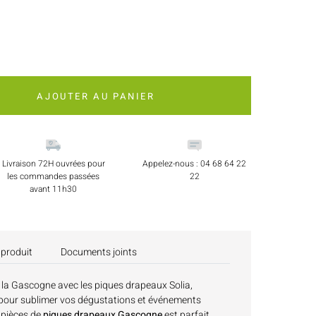
AJOUTER AU PANIER
Livraison 72H ouvrées pour
Appelez-nous : 04 68 64 22
les commandes passées
22
avant 11h30
 produit
Documents joints
e la Gascogne avec les piques drapeaux Solia,
 pour sublimer vos dégustations et événements
 pièces de
piques drapeaux Gascogne
est parfait