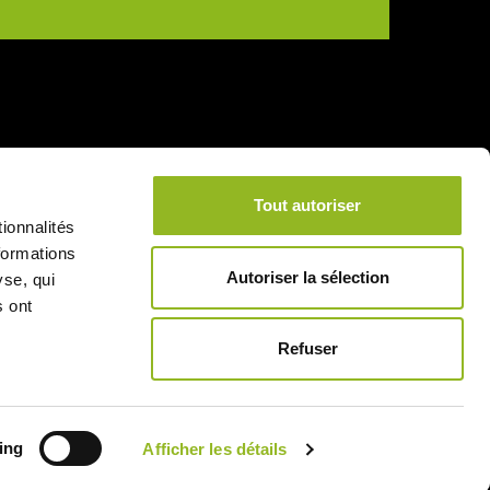
Tout autoriser
ionnalités
formations
Autoriser la sélection
yse, qui
s ont
Refuser
4.45
ing
Afficher les détails
/5 (16 avis)
★★★★★