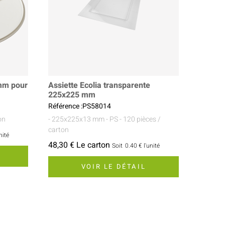
 mm pour
Assiette Ecolia transparente
225x225 mm
Référence :PS58014
on
- 225x225x13 mm
- PS
- 120 pièces /
carton
nité
48,30 € Le carton
Soit
0.40 €
l'unité
VOIR LE DÉTAIL