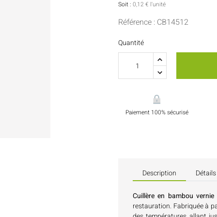
Sauces Et Condiments
Pâtisserie
Soit :
0,12 € l'unité
Référence : CB14512
Nappes Et Serviettes
Quantité
Flacons Et Bouteilles
Paiement 100% sécurisé
Description
Détails
Cuillère en bambou verni
restauration. Fabriquée à pa
des températures allant jus