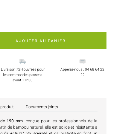
AJOUTER AU PANIER
Livraison 72H ouvrées pour
Appelez-nous : 04 68 64 22
les commandes passées
22
avant 11h30
 produit
Documents joints
e de 190 mm
, conçue pour les professionnels de la
rtir de bambou naturel, elle est solide et résistante à
qu’à +180°C. Sa légèreté et sa praticité en font un