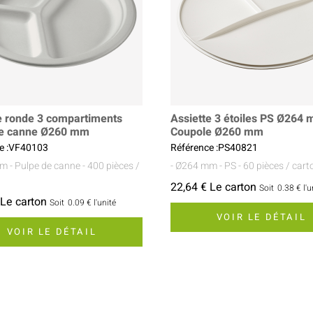
e ronde 3 compartiments
Assiette 3 étoiles PS Ø264
de canne Ø260 mm
Coupole Ø260 mm
e :VF40103
Référence :PS40821
mm
- Pulpe de canne
- 400 pièces /
- Ø264 mm
- PS
- 60 pièces / cart
22,64 € Le carton
Soit
0.38 €
l'u
 Le carton
Soit
0.09 €
l'unité
VOIR LE DÉTAIL
VOIR LE DÉTAIL