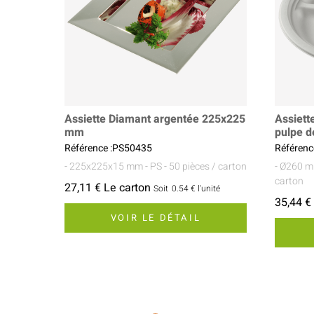
Assiette Diamant argentée 225x225
Assiett
mm
pulpe 
Référence :PS50435
Référenc
- 225x225x15 mm
- PS
- 50 pièces / carton
- Ø260 
carton
27,11 € Le carton
Soit
0.54 €
l'unité
35,44 €
VOIR LE DÉTAIL