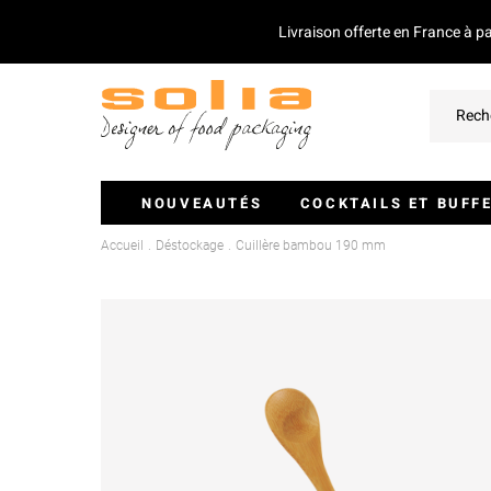
Livraison offerte en France à p
NOUVEAUTÉS
COCKTAILS ET BUFF
Accueil
Déstockage
Cuillère bambou 190 mm
Verrines Et Monoportions
Plateaux Traiteurs
Couvercles Pour Plateaux
Saladiers
Piques Et Mini Couverts