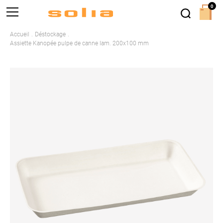
0
Accueil
Déstockage
Assiette Kanopée pulpe de canne lam. 200x100 mm