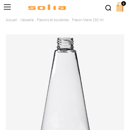
0
Accueil
Vaisselle
Flacons et bouteilles
Flacon Marie 250 ml