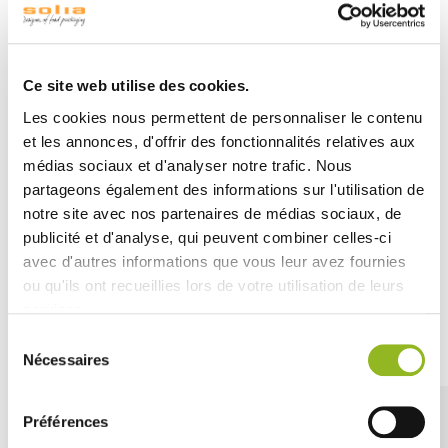
250 ml, parfaites pour vos cosmétiques à la maison ou
en voyage.
Apte au contact alimentaire, vous pourrez présenter des
coulis et des smoothie ou jus de fruits.
Ce site web utilise des cookies.
A associer au choix avec le bouchon aluminium CAP25
Les cookies nous permettent de personnaliser le contenu
ou le bouchon à facettes ECLAT25.
et les annonces, d'offrir des fonctionnalités relatives aux
De -18°C à +70°C.
médias sociaux et d'analyser notre trafic. Nous
Ne pas réchauffer au four ni au micro-ondes.
partageons également des informations sur l'utilisation de
notre site avec nos partenaires de médias sociaux, de
A usage unique.
publicité et d'analyse, qui peuvent combiner celles-ci
avec d'autres informations que vous leur avez fournies
ou qu'ils ont recueillies lors de votre utilisation de leurs
services.
Découvrez aussi
Sélection
Nécessaires
du
consentement
Préférences