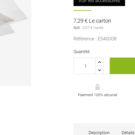
Voir les accessoires
Sauces Et Condiments
Pâtisserie
Nappes Et Serviettes
7,29 € Le carton
Soit :
0,07 € l'unité
Flacons Et Bouteilles
Référence : ES40008
Quantité
Paiement 100% sécurisé
Description
Détails