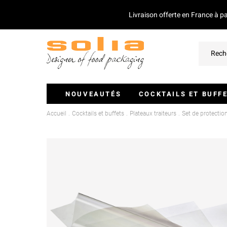
Livraison offerte en France à p
NOUVEAUTÉS
COCKTAILS ET BUFF
Accueil
Cocktails et buffets
Plateaux traiteurs
Set de protecti
Verrines Et Monoportions
Plateaux Traiteurs
Couvercles Pour Plateaux
Saladiers
Piques Et Mini Couverts