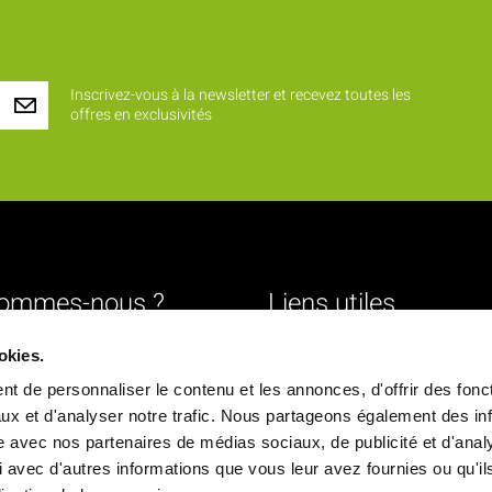
Inscrivez-vous à la newsletter et recevez toutes les
offres en exclusivités
sommes-nous ?
Liens utiles
Livraison
okies.
urs
Mentions légales
t de personnaliser le contenu et les annonces, d'offrir des fonct
ture
Conditions générales de vente
ux et d'analyser notre trafic. Nous partageons également des in
site avec nos partenaires de médias sociaux, de publicité et d'anal
Paiement sécurisé
 avec d'autres informations que vous leur avez fournies ou qu'il
ique
Politique de confidentialité