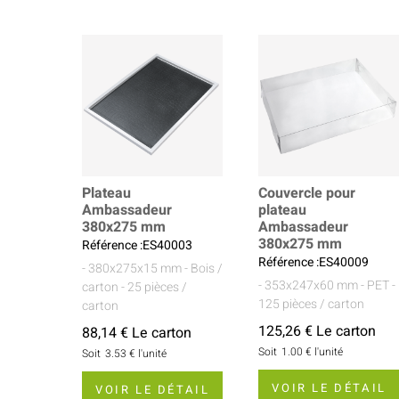
Plateau
Couvercle pour
Ambassadeur
plateau
380x275 mm
Ambassadeur
380x275 mm
Référence :ES40003
Référence :ES40009
- 380x275x15 mm
- Bois /
- 353x247x60 mm
- PET
-
carton
- 25 pièces /
125 pièces / carton
carton
125,26 € Le carton
88,14 € Le carton
Soit
1.00 €
l'unité
Soit
3.53 €
l'unité
VOIR LE DÉTAIL
VOIR LE DÉTAIL