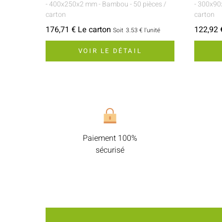
- 400x250x2 mm
- Bambou
- 50 pièces /
- 300x9
carton
carton
176,71 € Le carton
122,92 
Soit
3.53 €
l'unité
VOIR LE DÉTAIL
Paiement 100%
sécurisé