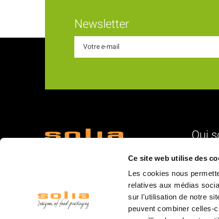
Newsletter
Qui 
18 Rue du Romani
L'identité
Ce site web utilise des co
66600 Rivesaltes
Nos vale
Les cookies nous permetten
La struc
relatives aux médias socia
sur l'utilisation de notre 
L'équipe
peuvent combiner celles-ci
La logist