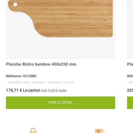
Planche Bistro bambou 400x250 mm
Pl
Référence :VO12960
Réf
- 400x250x2 mm
- Bambou
- 50 pièces / carton
- 3
176,71 € Le carton
205
Soit
3.53 €
l'unité
VOIR LE DÉTAIL