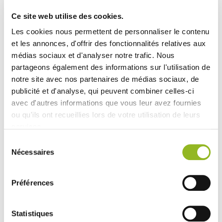
créations : plateaux de fromage, pâtisseries, tartes
sucrées et bien plus encore.
Ce site web utilise des cookies.
Assiette pour coupole vendue séparément.
Les cookies nous permettent de personnaliser le contenu
et les annonces, d'offrir des fonctionnalités relatives aux
Ne pas réchauffer au four ni au micro-ondes.
médias sociaux et d'analyser notre trafic. Nous
Non compatible avec le lave-vaisselle.
partageons également des informations sur l'utilisation de
notre site avec nos partenaires de médias sociaux, de
Nettoyer avec un chiffon doux.
publicité et d'analyse, qui peuvent combiner celles-ci
avec d'autres informations que vous leur avez fournies
ou qu'ils ont recueillies lors de votre utilisation de leurs
services.
Produits associés
Sélection
Nécessaires
du
consentement
Préférences
Statistiques