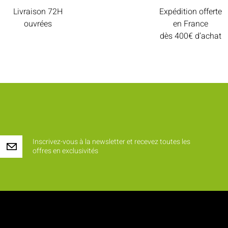
Livraison 72H
Expédition offerte
ouvrées
en France
dès 400€ d’achat
Inscrivez-vous à la newsletter et recevez toutes les
offres en exclusivités