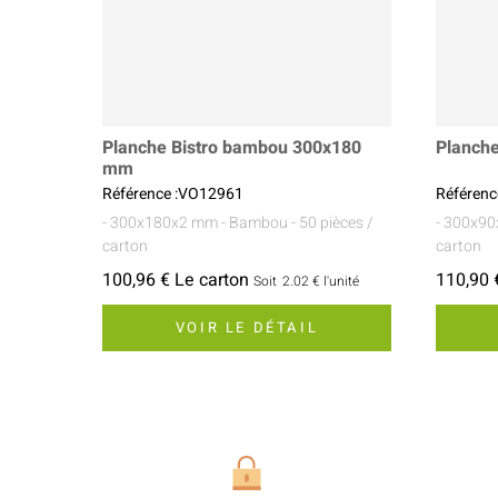
Planche Bistro bambou 300x180
Planch
mm
Référence :VO12961
Référen
- 300x180x2 mm
- Bambou
- 50 pièces /
- 300x9
carton
carton
100,96 € Le carton
110,90 
Soit
2.02 €
l'unité
VOIR LE DÉTAIL