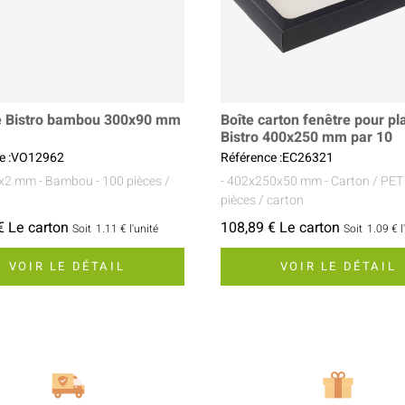
e Bistro bambou 300x90 mm
Boîte carton fenêtre pour p
Bistro 400x250 mm par 10
ce :VO12962
Référence :EC26321
0x2 mm
- Bambou
- 100 pièces /
- 402x250x50 mm
- Carton / PET
pièces / carton
€ Le carton
108,89 € Le carton
Soit
1.11 €
l'unité
Soit
1.09 €
l
VOIR LE DÉTAIL
VOIR LE DÉTAIL