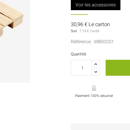
Sauces Et Condiments
Pâtisserie
Voir les accessoires
Nappes Et Serviettes
30,96 € Le carton
Flacons Et Bouteilles
Soit :
7,74 € l'unité
Référence : WB00201
Quantité
Paiement 100% sécurisé