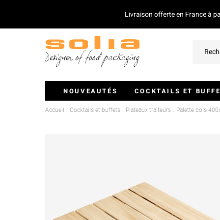
Livraison offerte en France à p
NOUVEAUTÉS
COCKTAILS ET BUFF
Accueil
Cocktails et buffets
Plateaux traiteurs
Palette bois 4
Verrines Et Monoportions
Plateaux Traiteurs
Couvercles Pour Plateaux
Saladiers
Piques Et Mini Couverts