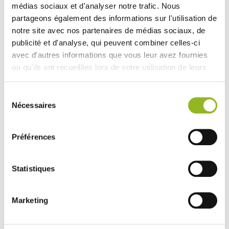
médias sociaux et d'analyser notre trafic. Nous
Produits associés
partageons également des informations sur l'utilisation de
notre site avec nos partenaires de médias sociaux, de
publicité et d'analyse, qui peuvent combiner celles-ci
avec d'autres informations que vous leur avez fournies
ou qu'ils ont recueillies lors de votre utilisation de leurs
services.
Sélection
Nécessaires
du
consentement
Couvercle carton plat
Plateau Odyssée noir 16
Préférences
pour plateaux Odyssée
flûtes
Référence :PS37009
Référence :PS37013
- 300x295x105 mm
- Carton
- 100
- 295x295x17 mm
- PS
- 25
Statistiques
pièces / carton
pièces / carton
141,00 € Le carton
72,02 € Le carton
Soit
1.41
Soit
2.88
€
l'unité
€
l'unité
Marketing
VOIR LE DÉTAIL
VOIR LE DÉTAIL