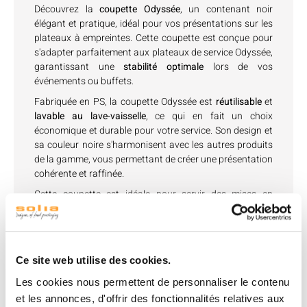
Découvrez la
coupette Odyssée
, un contenant noir
élégant et pratique, idéal pour vos présentations sur les
plateaux à empreintes. Cette coupette est conçue pour
s'adapter parfaitement aux plateaux de service Odyssée,
garantissant une
stabilité optimale
lors de vos
événements ou buffets.
Fabriquée en PS, la coupette Odyssée est
réutilisable
et
lavable au lave-vaisselle
, ce qui en fait un choix
économique et durable pour votre service. Son design et
sa couleur noire s'harmonisent avec les autres produits
de la gamme, vous permettant de créer une présentation
cohérente et raffinée.
Cette coupette est idéale pour servir des mises en
bouche, des amuse-bouches ou des portions
individuelles, tout en assurant une résistance thermique
de -18°C à +70°C. Bien qu'elle ne soit pas adaptée au
four ou au micro-ondes, elle reste un choix recyclable.
Ce site web utilise des cookies.
Les cookies nous permettent de personnaliser le contenu
et les annonces, d'offrir des fonctionnalités relatives aux