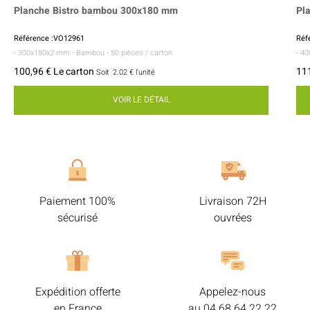
Planche Bistro bambou 300x180 mm
Pl
Référence :VO12961
Réf
- 300x180x2 mm
- Bambou
- 50 pièces / carton
- 4
100,96 € Le carton
111
Soit
2.02 €
l'unité
VOIR LE DÉTAIL
Paiement 100%
Livraison 72H
sécurisé
ouvrées
Expédition offerte
Appelez-nous
en France
au
04 68 64 22 22