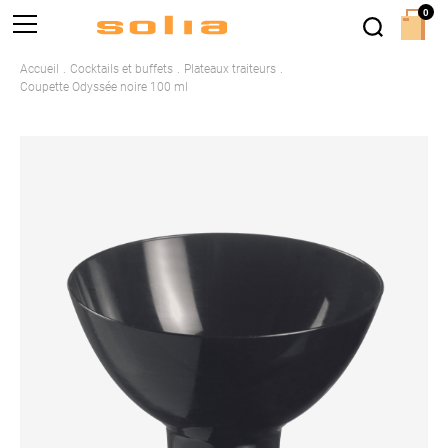
0
Accueil
Cocktails et buffets
Plateaux traiteurs
Coupette Odyssée noire 100 ml