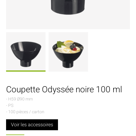
Coupette Odyssée noire 100 ml
- H59 Ø90 mm
- PS
- 100 pièces / carton
Voir les accessoires