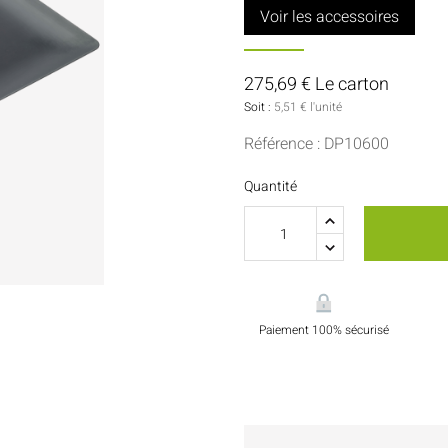
Sauces Et Condiments
Pâtisserie
Voir les accessoires
Nappes Et Serviettes
275,69 € Le carton
Flacons Et Bouteilles
Soit :
5,51 € l'unité
Référence : DP10600
Quantité
Paiement 100% sécurisé