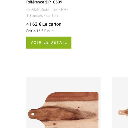
Référence :DP10609
- 393x295x60 mm
- PP
-
10 pièces / carton
41,62 € Le carton
Soit
4.16 €
l'unité
VOIR LE DÉTAIL