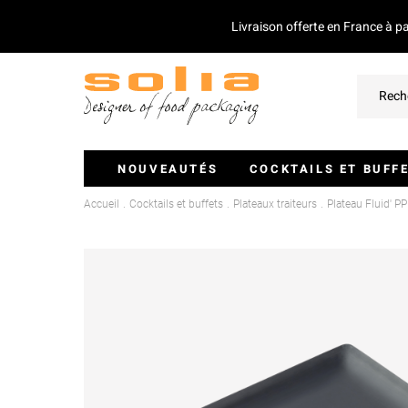
Livraison offerte en France à p
NOUVEAUTÉS
COCKTAILS ET BUFF
Accueil
Cocktails et buffets
Plateaux traiteurs
Plateau Fluid' 
Verrines Et Monoportions
Plateaux Traiteurs
Couvercles Pour Plateaux
Saladiers
Piques Et Mini Couverts