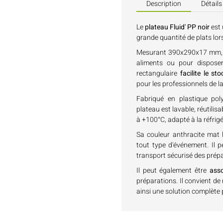
Description
Détails
Le
plateau Fluid' PP noir
est 
grande quantité de plats lor
Mesurant 390x290x17 mm, c
aliments ou pour disposer
rectangulaire
facilite le st
pour les professionnels de l
Fabriqué en plastique pol
plateau est lavable, réutilis
à +100°C, adapté à la réfrig
Sa couleur anthracite mat 
tout type d'événement. Il 
transport sécurisé des prép
Il peut également être
asso
préparations. Il convient de
ainsi une solution complète p