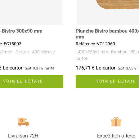
e Bistro 300x90 mm
Planche Bistro bambou 400
mm
e :EC15003
Référence :VO12960
0x2 mm
- Carton
- 400 pièces /
- 400x250x2 mm
- Bambou
- 50 
carton
€ Le carton
176,71 € Le carton
Soit
0.31 €
l'unité
Soit
3.53 €
l
VOIR LE DÉTAIL
VOIR LE DÉTAIL
Livraison 72H
Expédition offerte