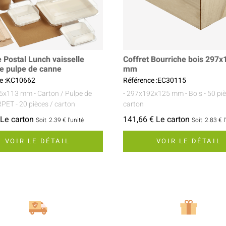
e Postal Lunch vaisselle
Coffret Bourriche bois 297
e pulpe de canne
mm
e :KC10662
Référence :EC30115
05x113 mm
- Carton / Pulpe de
- 297x192x125 mm
- Bois
- 50 pi
RPET
- 20 pièces / carton
carton
 Le carton
141,66 € Le carton
Soit
2.39 €
l'unité
Soit
2.83 €
l
VOIR LE DÉTAIL
VOIR LE DÉTAIL