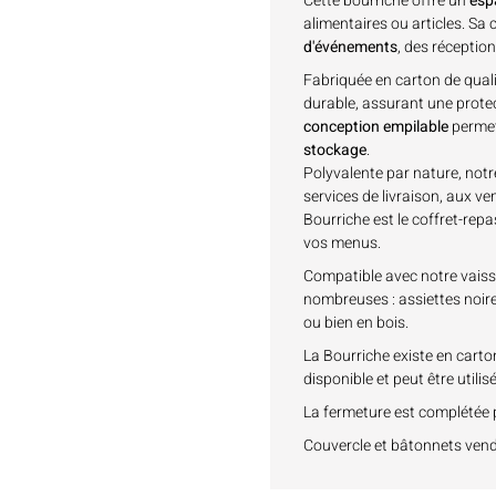
Cette bourriche offre un
esp
alimentaires ou articles. Sa
d'événements
, des réceptio
Fabriquée en carton de qualit
durable, assurant une protect
conception empilable
perme
stockage
.
Polyvalente par nature, notr
services de livraison, aux ve
Bourriche est le coffret-repa
vos menus.
Compatible avec notre vaisse
nombreuses : assiettes noir
ou bien en bois.
La Bourriche existe en carton
disponible et peut être utili
La fermeture est complétée
Couvercle et bâtonnets ven