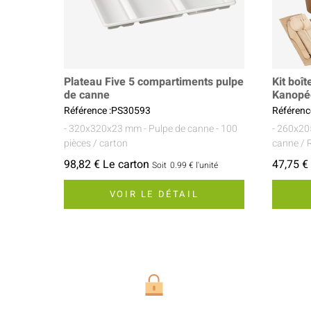
Plateau Five 5 compartiments pulpe
Kit boît
de canne
Kanopé
Référence :PS30593
Référenc
- 320x320x23 mm
- Pulpe de canne
- 100
- 260x2
pièces / carton
canne / 
98,82 € Le carton
47,75 €
Soit
0.99 €
l'unité
VOIR LE DÉTAIL