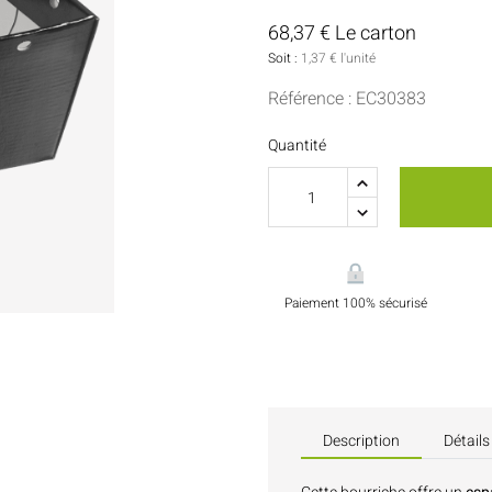
Sauces Et Condiments
Pâtisserie
68,37 € Le carton
Soit :
1,37 € l'unité
Nappes Et Serviettes
Référence : EC30383
Flacons Et Bouteilles
Quantité
Paiement 100% sécurisé
Description
Détails