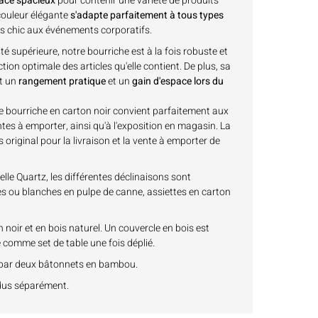
ace spacieux
pour contenir une variété de produits
 couleur élégante
s'adapte parfaitement à tous types
ns chic aux événements corporatifs.
é supérieure, notre bourriche est à la fois robuste et
ion optimale des articles qu'elle contient. De plus, sa
t un
rangement pratique
et un
gain d'espace lors du
e bourriche en carton noir convient parfaitement aux
ntes à emporter, ainsi qu'à l'exposition en magasin. La
s original pour la livraison et la vente à emporter de
lle Quartz, les différentes déclinaisons sont
es ou blanches en pulpe de canne, assiettes en carton
 noir et en bois naturel. Un couvercle en bois est
sé comme set de table une fois déplié.
 par deux bâtonnets en bambou.
dus séparément.