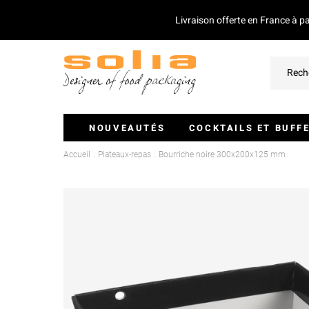
Livraison offerte en France à p
NOUVEAUTÉS
COCKTAILS ET BUFF
Accueil
Plateaux-repas
Bourriche noire 300x200x125 mm
Verrines Et Monoportions
Plateaux Traiteurs
Couvercles Pour Plateaux
Saladiers
Piques Et Mini Couverts