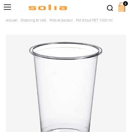
0
Accueil
Snacking et VAE
Pots et bocaux
Pot à tout PET 1000 ml