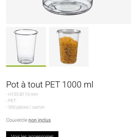
Pot à tout PET 1000 ml
- H155 Ø115 mm
- PET
- 500 pièces / carton
Couvercle
non inclus
Voir les accessoires