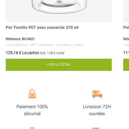
Pot Tornillo PET avec couvercle 570 ml
Pot
Référence :BU14021
Réf
- H110 Ø85 mm
- PET / aluminium
- 120 pièces / carton
- H
129,16 € Le carton
111
Soit
1.08 €
l'unité
VOIR LE DÉTAIL
Paiement 100%
Livraison 72H
sécurisé
ouvrées