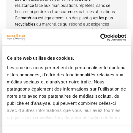
résistance
face aux manipulations répétées, sans se
fissurer ni perdre sa transparence au fil des utilisations.
Ce
matériau
est également l'un des plastiques
les plus
recyclables
du marché, ce qui répond aux exigences
croissantes des établissements soucieux de la fin de vie
de leurs emballages.
Vendu sans couvercle, ce pot laisse le choix au
professionnel d'associer une fermeture adaptée à son
usage, disponible séparément dans la même gamme.
Ce site web utilise des cookies.
Cette vente dissociée permet d'ajuster les commandes
Les cookies nous permettent de personnaliser le contenu
selon les besoins réels : certains établissements utilisent
et les annonces, d'offrir des fonctionnalités relatives aux
le pot sans couvercle pour un service immédiat en
médias sociaux et d'analyser notre trafic. Nous
cuisine, d'autres l'associent systématiquement à sa
fermeture pour un transport ou une conservation
partageons également des informations sur l'utilisation de
prolongée avant consommation.
notre site avec nos partenaires de médias sociaux, de
publicité et d'analyse, qui peuvent combiner celles-ci
Ce format 1000 ml s'inscrit dans une gamme de pots à
tout usage déclinée en plusieurs contenances, du 250 ml
avec d'autres informations que vous leur avez fournies
au 360 ml pour les portions individuelles, jusqu'à ce
ou qu'ils ont recueillies lors de votre utilisation de leurs
modèle plus volumineux pensé pour les besoins
services.
collectifs. Cette continuité de gamme permet aux