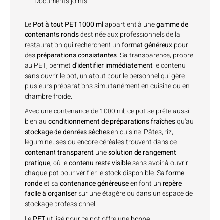
Documents joints
Le
Pot à tout PET 1000 ml
appartient à une
gamme de
contenants ronds
destinée aux professionnels de la
restauration qui recherchent un
format généreux
pour
des
préparations consistantes
. Sa transparence, propre
au PET, permet
d'identifier immédiatement
le contenu
sans ouvrir le pot, un atout pour le personnel qui gère
plusieurs préparations simultanément en cuisine ou en
chambre froide.
Avec une contenance de 1000 ml, ce pot se prête aussi
bien au
conditionnement de préparations fraîches
qu'au
stockage de denrées sèches
en cuisine. Pâtes, riz,
légumineuses ou encore céréales trouvent dans ce
contenant transparent
une
solution de rangement
pratique
, où le
contenu reste visible
sans avoir à ouvrir
chaque pot pour vérifier le stock disponible. Sa
forme
ronde
et sa
contenance généreuse
en font un
repère
facile à organiser
sur une étagère ou dans un espace de
stockage professionnel.
Le
PET
utilisé pour ce pot offre une
bonne