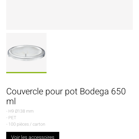
Couvercle pour pot Bodega 650
ml
- H9 Ø138 mm
- PET
- 100 pièces / carton
Voir les accessoires