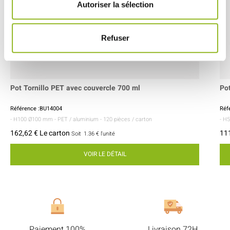
Autoriser la sélection
Refuser
Pot Tornillo PET avec couvercle 700 ml
Pot
Référence :BU14004
Réf
- H100 Ø100 mm
- PET / aluminium
- 120 pièces / carton
- H
162,62 € Le carton
111
Soit
1.36 €
l'unité
VOIR LE DÉTAIL
Paiement 100%
Livraison 72H