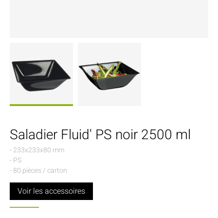
Saladier Fluid' PS noir 2500 ml
- 233x233x80 mm
- PS
- 80 pièces / carton
Voir les accessoires