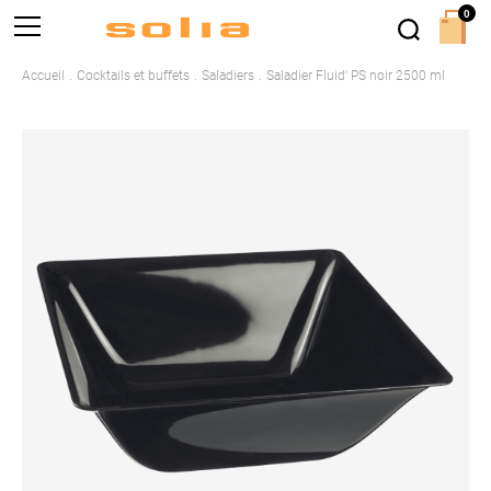
0
Accueil
Cocktails et buffets
Saladiers
Saladier Fluid' PS noir 2500 ml