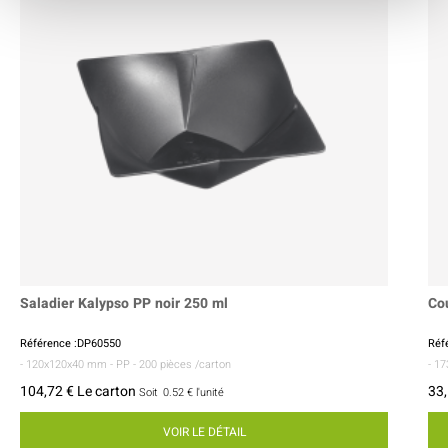
Saladier Kalypso PP noir 250 ml
Co
Référence :DP60550
Réf
- 120x120x40 mm
- PP
- 200 pièces /carton
- 1
104,72 € Le carton
33,
Soit
0.52 €
l'unité
VOIR LE DÉTAIL