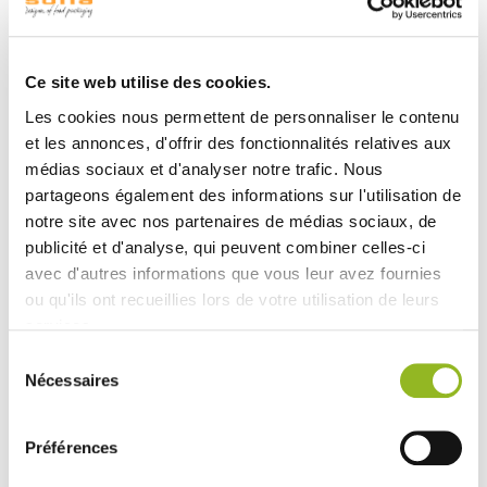
- Plateaux : 39x29 cm, 40x15 cm. (couvercles vendus
séparément)
- Saladier : 1,4 litre, 2,5 litres.
Ce site web utilise des cookies.
Selon les références, disponibles en transparent, noir ou
Les cookies nous permettent de personnaliser le contenu
argenté
et les annonces, d'offrir des fonctionnalités relatives aux
En plastique (PS).
médias sociaux et d'analyser notre trafic. Nous
Résistant de -18°C à +70°C.
partageons également des informations sur l'utilisation de
Ne pas réchauffer au four ni au four à micro-ondes.
notre site avec nos partenaires de médias sociaux, de
publicité et d'analyse, qui peuvent combiner celles-ci
A usage unique.
avec d'autres informations que vous leur avez fournies
ou qu'ils ont recueillies lors de votre utilisation de leurs
services.
Sélection
Produits associés
Nécessaires
du
consentement
Préférences