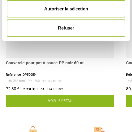
Autoriser la sélection
Refuser
Couvercle pour pot à sauce PP noir 60 ml
Co
Référence :DP50059
Réf
- H8 Ø66 mm
- PP
- 500 pièces / carton
- H
72,30 € Le carton
80,
Soit
0.14 €
l'unité
VOIR LE DÉTAIL