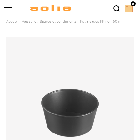
0
Accueil
Vaisselle
Sauces et condiments
Pot à sauce PP noir 60 ml