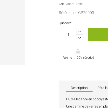
Sauces Et Condiments
Pâtisserie
Soit :
3,85 € l'unité
Référence : GP20003
Nappes Et Serviettes
Quantité
Flacons Et Bouteilles
Paiement 100% sécurisé
Description
Détails
Flute Elégance en copolyeste
Une gamme de verres en plast