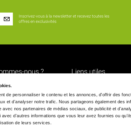
Inscrivez-vous à la newsletter et recevez toutes les
offres en exclusivités
sommes-nous ?
Liens utiles
Livraison
okies.
urs
Mentions légales
t de personnaliser le contenu et les annonces, d'offrir des fonct
ture
Conditions générales de vente
ux et d'analyser notre trafic. Nous partageons également des in
site avec nos partenaires de médias sociaux, de publicité et d'anal
Paiement sécurisé
 avec d'autres informations que vous leur avez fournies ou qu'il
ique
Politique de confidentialité
ilisation de leurs services.
chés
Déclaration d'accessibilité