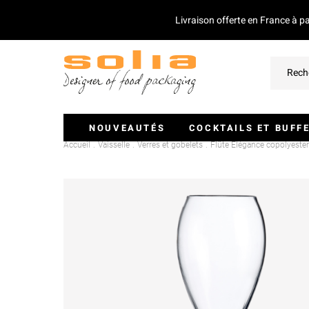
Livraison offerte en France à p
NOUVEAUTÉS
COCKTAILS ET BUFF
Accueil
Vaisselle
Verres et gobelets
Flûte Elégance copolyeste
Verrines Et Monoportions
Plateaux Traiteurs
Couvercles Pour Plateaux
Saladiers
Piques Et Mini Couverts