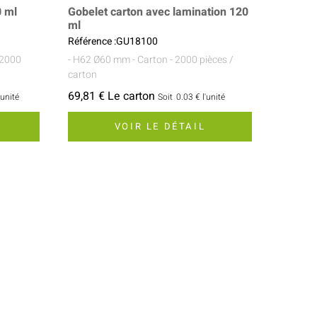
0 ml
Gobelet carton avec lamination 120
ml
Référence :GU18100
 2000
- H62 Ø60 mm
- Carton
- 2000 pièces /
carton
69,81 € Le carton
'unité
Soit
0.03 €
l'unité
VOIR LE DÉTAIL