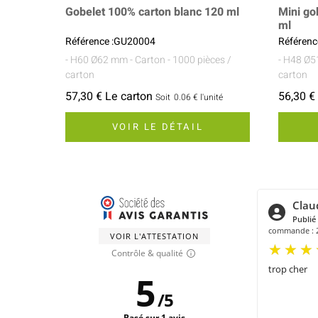
Gobelet 100% carton blanc 120 ml
Mini go
ml
Référence :GU20004
Référen
- H60 Ø62 mm
- Carton
- 1000 pièces /
- H48 Ø
carton
carton
57,30 € Le carton
56,30 €
Soit
0.06 €
l'unité
VOIR LE DÉTAIL
Clau
Publié 
commande : 2
VOIR L'ATTESTATION
Contrôle & qualité
trop cher
5
/
5
Basé sur 1 avis