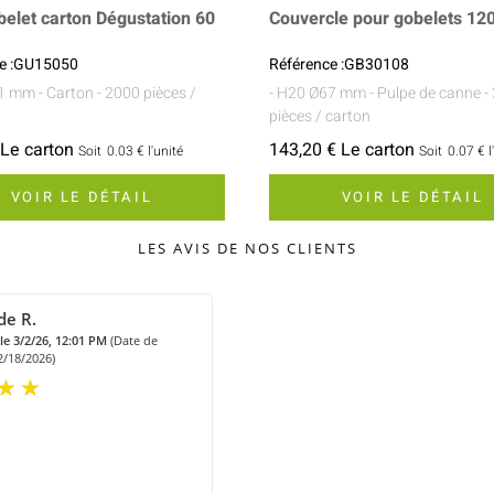
belet carton Dégustation 60
Couvercle pour gobelets 12
ce :GU15050
Référence :GB30108
51 mm
- Carton
- 2000 pièces /
- H20 Ø67 mm
- Pulpe de canne
-
pièces / carton
 Le carton
143,20 € Le carton
Soit
0.03 €
l'unité
Soit
0.07 €
l
VOIR LE DÉTAIL
VOIR LE DÉTAIL
LES AVIS DE NOS CLIENTS
de R.
le 3/2/26, 12:01 PM
(Date de
/18/2026)