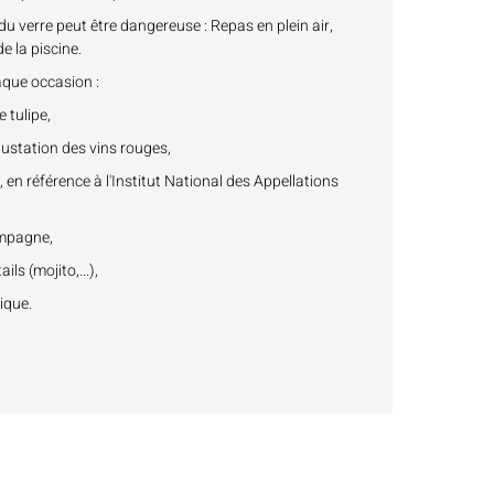
n du verre peut être dangereuse : Repas en plein air,
e la piscine.
que occasion :
 tulipe,
gustation des vins rouges,
l, en référence à l'Institut National des Appellations
ampagne,
ils (mojito,...),
ique.