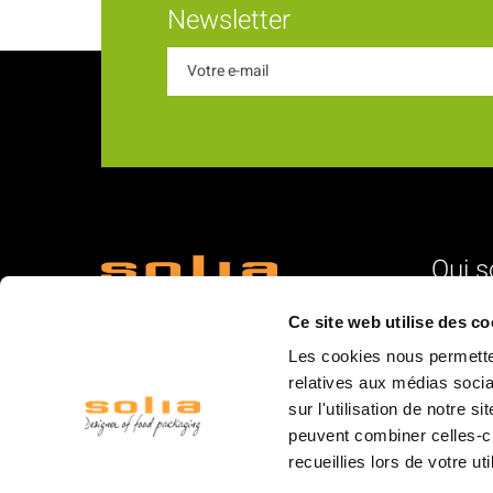
Newsletter
Qui 
18 Rue du Romani
L'identité
Ce site web utilise des co
66600 Rivesaltes
Nos vale
Les cookies nous permetten
La struc
relatives aux médias socia
sur l'utilisation de notre 
L'équipe
peuvent combiner celles-ci
La logist
recueillies lors de votre ut
Les mar