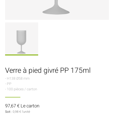
Verre à pied givré PP 175ml
- H138 Ø58 mm
- PP
- 100 pièces / carton
97,67 € Le carton
Soit :
0,98 € l'unité