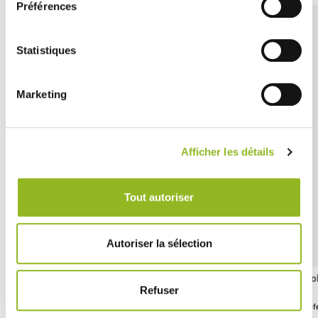
Préférences
Statistiques
Marketing
Afficher les détails
Tout autoriser
Autoriser la sélection
Mini gobelet carton Dégustation 60 ml
Go
Refuser
Référence :GU15050
Réf