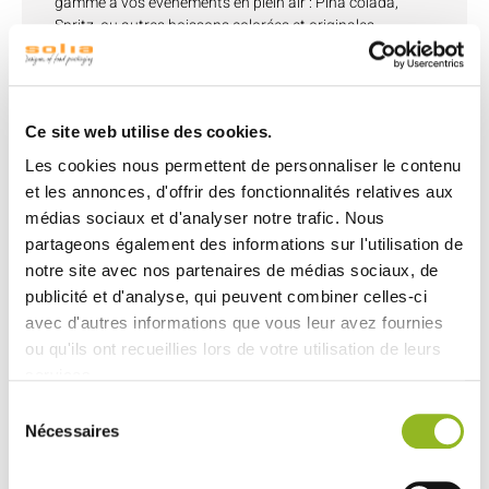
gamme à vos événements en plein air : Piña colada,
Spritz, ou autres boissons colorées et originales.
Verres personnalisables à partir de 100 pièces.
Coloris : effet givré
Matériau : En plastique (PP)
Ce site web utilise des cookies.
Recyclable.
Les cookies nous permettent de personnaliser le contenu
Dimensions : H138 Ø58 mm
et les annonces, d'offrir des fonctionnalités relatives aux
Contenance : 140 ml
médias sociaux et d'analyser notre trafic. Nous
Tolérance thermique : -18°C à +100°C
partageons également des informations sur l'utilisation de
notre site avec nos partenaires de médias sociaux, de
Supporte un réchauffage au micro-ondes.
publicité et d'analyse, qui peuvent combiner celles-ci
Lavable et réutilisable.
avec d'autres informations que vous leur avez fournies
ou qu'ils ont recueillies lors de votre utilisation de leurs
services.
Sélection
Nécessaires
Découvrez aussi
du
consentement