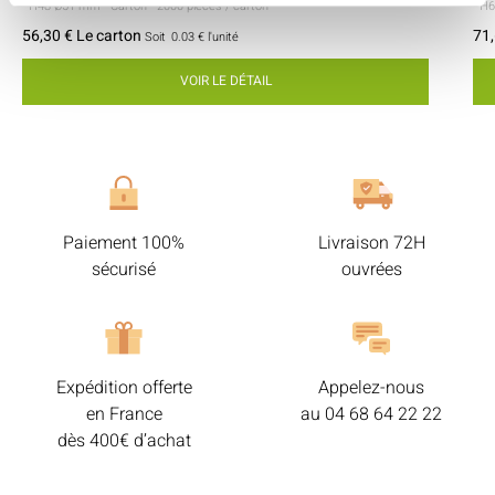
- H48 Ø51 mm
- Carton
- 2000 pièces / carton
- H
56,30 € Le carton
71,
Soit
0.03 €
l'unité
VOIR LE DÉTAIL
Paiement 100%
Livraison 72H
sécurisé
ouvrées
Expédition offerte
Appelez-nous
en France
au
04 68 64 22 22
dès 400€ d’achat