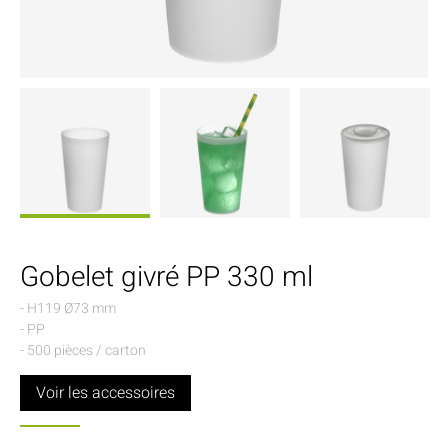
Gobelet givré PP 330 ml
- H119 Ø73 mm
- PP
- 500 pièces / carton
Voir les accessoires