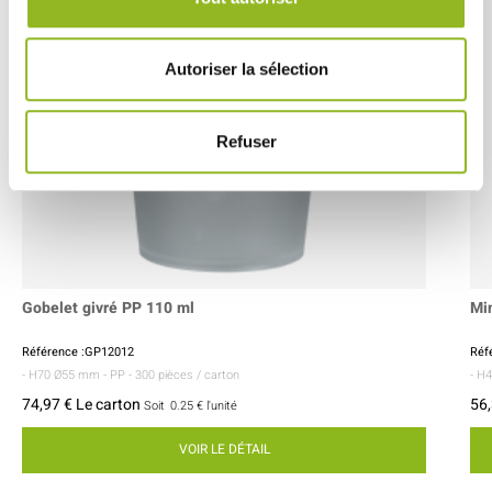
Autoriser la sélection
Refuser
Gobelet givré PP 110 ml
Mi
Référence :GP12012
Réf
- H70 Ø55 mm
- PP
- 300 pièces / carton
- H
74,97 € Le carton
56,
Soit
0.25 €
l'unité
VOIR LE DÉTAIL