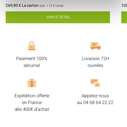
269,90 € Le carton
100
Soit
1.12 €
l'unité
VOIR LE DÉTAIL
Paiement 100%
Livraison 72H
sécurisé
ouvrées
Expédition offerte
Appelez-nous
en France
au
04 68 64 22 22
dès 400€ d’achat