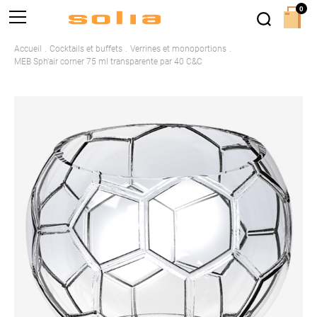
0
Accueil
Cocktails et buffets
Verrines et monoportions
MEB Sph'air corner 75 ml transparente par 40 C&C