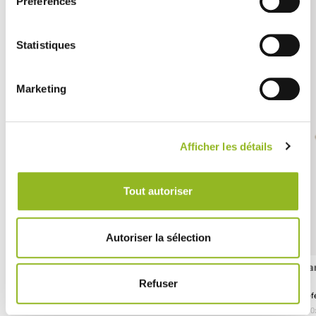
Préférences
Statistiques
Marketing
Afficher les détails
Tout autoriser
Autoriser la sélection
Boîte Iris XS 55 ml
Ba
Refuser
Référence :EC40003
Réf
- H35 Ø60 mm
- Carton
- 240 pièces / carton
- 7