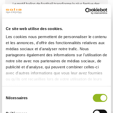
Le motif ballon de football transforme la plus festive des
verrines en une invitation ludique et gourmande. Parfaite
pour les soirées de match, buffets thématiques et
événements sportifs.
Stable
Ce site web utilise des cookies.
Facile à remplir
Les cookies nous permettent de personnaliser le contenu
Design ballon de football gravé sur la paroi
et les annonces, d'offrir des fonctionnalités relatives aux
Contenance : 75 ml (à compléter)
médias sociaux et d'analyser notre trafic. Nous
Disponible en transparent.
partageons également des informations sur l'utilisation de
En plastique (PS).
notre site avec nos partenaires de médias sociaux, de
Ne pas réchauffer au four ni au four à micro-ondes.
publicité et d'analyse, qui peuvent combiner celles-ci
À usage unique.
avec d'autres informations que vous leur avez fournies
ou qu'ils ont recueillies lors de votre utilisation de leurs
services.
Sélection
Découvrez aussi
Nécessaires
du
consentement