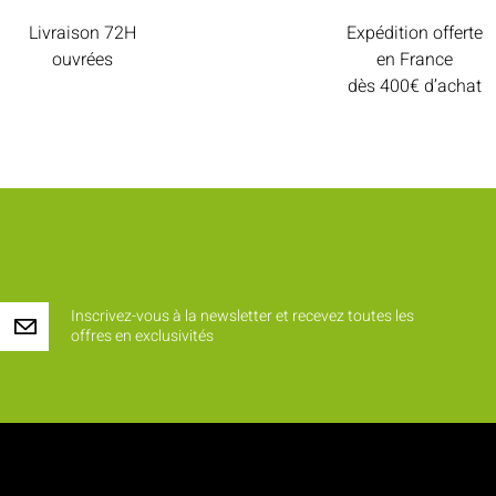
Livraison 72H
Expédition offerte
ouvrées
en France
dès 400€ d’achat
Inscrivez-vous à la newsletter et recevez toutes les
offres en exclusivités