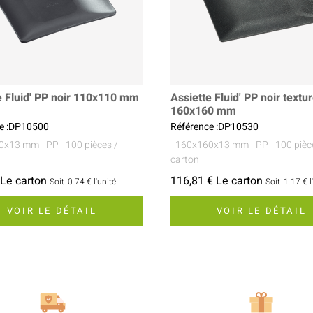
e Fluid' PP noir 110x110 mm
Assiette Fluid' PP noir textu
160x160 mm
e :DP10500
Référence :DP10530
10x13 mm
- PP
- 100 pièces /
- 160x160x13 mm
- PP
- 100 pièc
carton
 Le carton
116,81 € Le carton
Soit
0.74 €
l'unité
Soit
1.17 €
l
VOIR LE DÉTAIL
VOIR LE DÉTAIL