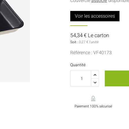
Couvercle
associé
disponibl
Sauces Et Condiments
Pâtisserie
Voir les accessoires
Nappes Et Serviettes
Flacons Et Bouteilles
54,34 € Le carton
Soit :
0,27 € l'unité
Référence : VF40173
Quantité
Paiement 100% sécurisé