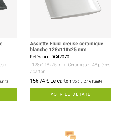
ré
Assiette Fluid' creuse céramique
blanche 128x118x25 mm
Référence :DC42070
es /
- 128x118x25 mm
- Céramique
- 48 pièces
/ carton
156,74 € Le carton
'unité
Soit
3.27 €
l'unité
VOIR LE DÉTAIL