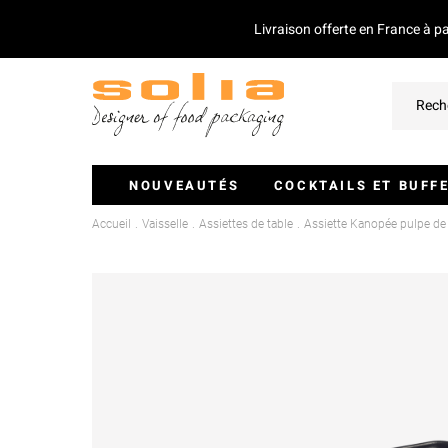
Livraison offerte en France à p
NOUVEAUTÉS
COCKTAILS ET BUFF
Accueil
Vaisselle
Assiettes de table
Assiette Kanopée pulpe d
Verrines Et Monoportions
Plateaux Traiteurs
Couvercles Pour Plateaux
Saladiers
Piques Et Mini Couverts