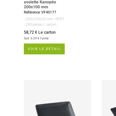
assiette Kanopée
200x100 mm
Référence :VF40177
- 203x103x35 mm
- RPET
- 200 pièces / carton
58,72 € Le carton
Soit
0.29 €
l'unité
VOIR LE DÉTAIL