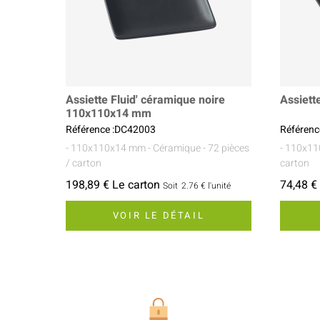
Assiette Fluid' céramique noire
Assiett
110x110x14 mm
Référence :DC42003
Référenc
- 110x110x14 mm
- Céramique
- 72 pièces
- 110x1
/ carton
carton
198,89 € Le carton
74,48 €
Soit
2.76 €
l'unité
VOIR LE DÉTAIL