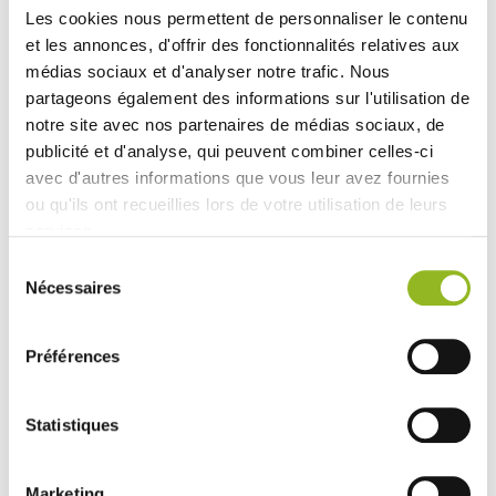
fermeture hermétique et une présentation soignée de
Les cookies nous permettent de personnaliser le contenu
vos plats.
et les annonces, d'offrir des fonctionnalités relatives aux
médias sociaux et d'analyser notre trafic. Nous
partageons également des informations sur l'utilisation de
notre site avec nos partenaires de médias sociaux, de
Produits associés
publicité et d'analyse, qui peuvent combiner celles-ci
avec d'autres informations que vous leur avez fournies
ou qu'ils ont recueillies lors de votre utilisation de leurs
services.
Sélection
Nécessaires
du
consentement
Préférences
Couvercle Quartz carton
Couvercle Quartz RPET
94x94 mm
94x94 mm
Statistiques
Référence :VF45048
Référence :VF45049
- 94x94x40 mm
- Carton
- 200
- 94x94x40 mm
- RPET
- 200
pièces / carton
pièces / carton
Marketing