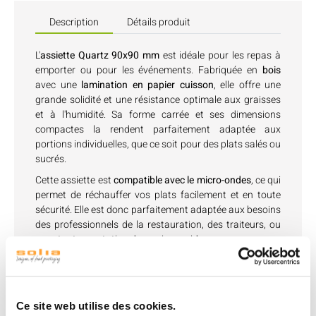
Description
Détails produit
L'
assiette Quartz 90x90 mm
est idéale pour les repas à
emporter ou pour les événements. Fabriquée en
bois
avec une
lamination en papier cuisson
, elle offre une
grande solidité et une résistance optimale aux graisses
et à l'humidité. Sa forme carrée et ses dimensions
compactes la rendent parfaitement adaptée aux
portions individuelles, que ce soit pour des plats salés ou
sucrés.
Cette assiette est
compatible avec le micro-ondes
, ce qui
permet de réchauffer vos plats facilement et en toute
sécurité. Elle est donc parfaitement adaptée aux besoins
des professionnels de la restauration, des traiteurs, ou
pour toute prestation de service rapide.
Son design simple et fonctionnel permet un empilage
facile pour un rangement pratique et efficace. Les
couvercles
(vendus séparément) sont disponibles en
version
transparente
ou
carton
, permettant ainsi une
Ce site web utilise des cookies.