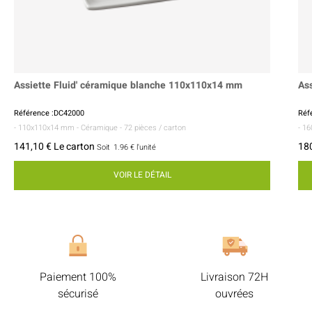
Assiette Fluid' céramique blanche 110x110x14 mm
As
Référence :DC42000
Réf
- 110x110x14 mm
- Céramique
- 72 pièces / carton
- 1
141,10 € Le carton
180
Soit
1.96 €
l'unité
VOIR LE DÉTAIL
Paiement 100%
Livraison 72H
sécurisé
ouvrées