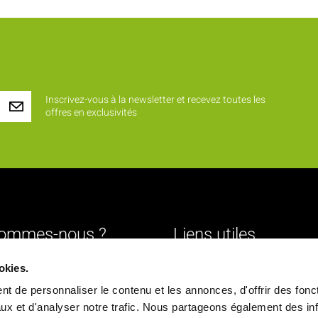
Inscrivez-vous à la newsletter et recevez toutes les
offres en exclusivités
sommes-nous ?
Liens utiles
Livraison
okies.
urs
Mentions légales
t de personnaliser le contenu et les annonces, d'offrir des fonct
ture
Conditions générales de vente
ux et d'analyser notre trafic. Nous partageons également des in