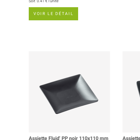
Soit
0.41 €
l'unité
VOIR LE DÉTAIL
Assiette Fluid' PP noir 110x110 mm
Assiett