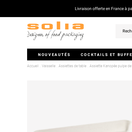
Livraison offerte en France à p
NOUVEAUTÉS
COCKTAILS ET BUFF
Accueil
Vaisselle
Assiettes de table
Assiette Kanopée pulpe d
Verrines Et Monoportions
Plateaux Traiteurs
Couvercles Pour Plateaux
Saladiers
Piques Et Mini Couverts