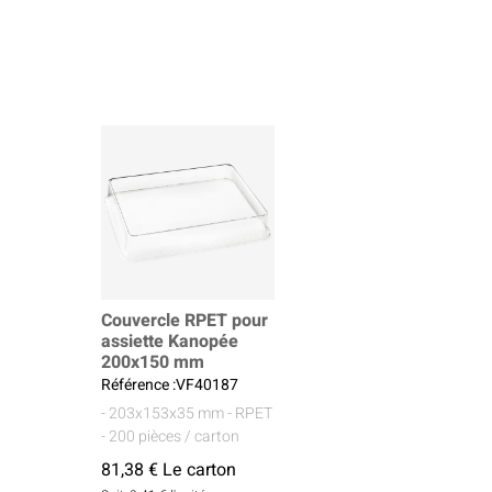
Couvercle RPET pour
assiette Kanopée
200x150 mm
Référence :VF40187
- 203x153x35 mm
- RPET
- 200 pièces / carton
81,38 € Le carton