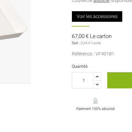
Couvercle
associé
disponibl
Sauces Et Condiments
Pâtisserie
Voir les accessoires
Nappes Et Serviettes
Flacons Et Bouteilles
67,00 € Le carton
Soit :
0,34 € l'unité
Référence : VF40181
Quantité
Paiement 100% sécurisé