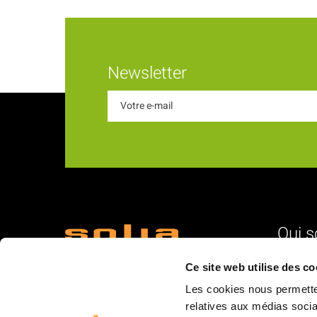
Newsletter
Qui 
18 Rue du Romani
L'identité
Ce site web utilise des co
66600 Rivesaltes
Nos vale
Les cookies nous permetten
La struc
relatives aux médias socia