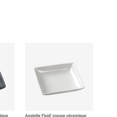
mique
Assiette Fluid' creuse céramique