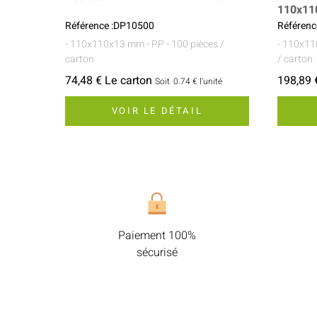
110x11
Référence :DP10500
Référenc
- 110x110x13 mm
- PP
- 100 pièces /
- 110x1
carton
/ carton
74,48 € Le carton
198,89 
Soit
0.74 €
l'unité
VOIR LE DÉTAIL
Paiement 100%
sécurisé