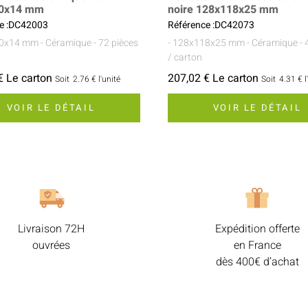
0x14 mm
noire 128x118x25 mm
e :DC42003
Référence :DC42073
10x14 mm
- Céramique
- 72 pièces
- 128x118x25 mm
- Céramique
- 
/ carton
€ Le carton
207,02 € Le carton
Soit
2.76 €
l'unité
Soit
4.31 €
l
VOIR LE DÉTAIL
VOIR LE DÉTAIL
Livraison 72H
Expédition offerte
ouvrées
en France
dès 400€ d’achat